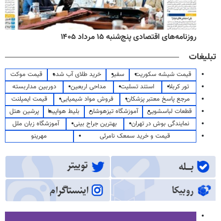
روزنامه‌های اقتصادی پنج‌شنبه ۱۵ مرداد ۱۴۰۵
تبلیغات
قیمت شیشه سکوریت
سفیر
خرید طلای آب شده
قیمت موکت
تور کربلا
استند تسلیت
مداحی اربعین
دوربین مداربسته
مرجع پاسخ معتبر پزشکان
فروش مواد شیمیایی
قیمت ایمپلنت
قطعات لباسشویی
آموزشگاه تیزهوشان
بلیط هواپیما
پرشین هتل
نمایندگی بوش در تهران
بهترین جراح بینی
آموزشگاه زبان ملل
قیمت و خرید سمعک نامرئی
مهرینو