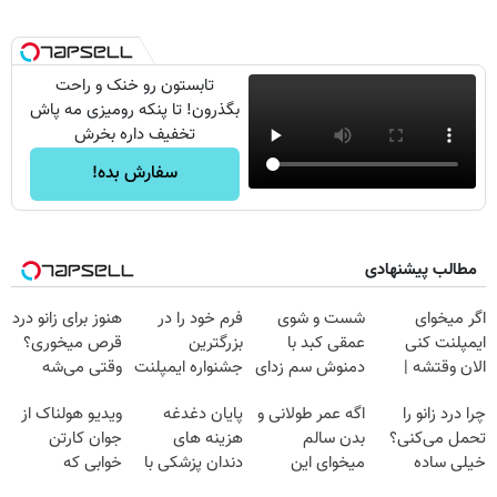
تابستون رو خنک و راحت
بگذرون! تا پنکه رومیزی مه پاش
تخفیف داره بخرش
سفارش بده!
مطالب پیشنهادی
اگر میخوای
شست و شوی
فرم خود را در
هنوز برای زانو درد
ایمپلنت کنی
عمقی کبد با
بزرگترین
قرص میخوری؟
الان وقتشه |
دمنوش سم زدای
جشنواره ایمپلنت
وقتی می‌شه
فقط با ۲۵
گیاهی
تهران پر کنید ! |
بدون عمل
چرا درد زانو را
اگه عمر طولانی و
پایان دغدغه
ویدیو هولناک از
میلیون تومان!!!
فقط ۲۵ میلیون
درمانش کرد؟؟؟؟
تحمل می‌کنی؟
بدن سالم
هزینه های
جوان کارتن
خیلی ساده
میخوای این
دندان پزشکی با
خوابی که
درمنزل درمانش
نوشیدنی رو با
پک سفید کننده
میلیاردر شد.