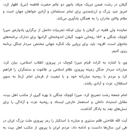
گیلان در رشت ضمن تبریک میلاد بانوی دو عالم حضرت فاطمه (
س)
، اظهار کرد:
امروز عید بزرگ و ارزشمندی برای تمام مسلمانان و آزادی خواهان جهان است و
مقام والای مادران را به همگان یادآوری می‌کند.
نماینده ولی فقیه در گیلان با بیان اینکه تجربیات حاصل از برگزاری یادواره‌ی میرزا
کوچک جنگلی و ۱۵۲ روحانی شهید گیلان اندوخته‌ای گرانبها برای تدارک برنامه‌های
جامع‌تر است، افزود: باید برای برپایی یک کنگره جهانی مختص سردار جنگل برنامه
ریزی
کنیم.
وی با اشاره به اثرات قیام میرزا کوچک در پیروزی انقلاب اسلامی، بیان کرد:
مبارزات سردار جنگل زمینه پیروزی نظام اسلامی بر طاغوت و ستمگران را فراهم
کرد و مردم با روحیه
مبارزانه
خود و با تبعیت از فرمان امام (ره) به سوی
استقلال، عزت و آزادی رفتند.
امام جمعه رشت تصریح کرد: میرزا کوچک جنگلی با بهره
گیری
از مکتب اهل بیت،
مقابل استبداد داخلی و استعمار خارجی ایستاد و روحیه عزت و آزادگی را برای
نسل‌های بعد به یادگار گذاشت.
آیت الله فلاحتی ظلم ستیزی و مبارزه با استکبار را رمز پیروزی ملت بزرگ ایران در
طی این سال‌ها دانست و ادامه داد: مردم ایران با پیروی از مکتب اهل بیت به