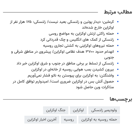
مطالب مرتبط
کرملین: دیدار پوتین و زلنسکی بعید نیست/ زلنسکی: ۱۲۵ هزار نفر از
اوکراین خارج شده‌اند
حمله راکتی ارتش اوکراین به مواضع روسی
زلنسکی از کمک های انگلیس و چک قدردانی کرد
حمله نیروهای اوکراینی به کشتی تجاری روسیه
انهدام حدود ۳۷۰۰ هدف نظامی اوکراین/ پیشروی در مناطق شرقی و
جنوبی
زلنسکی از تسلط بر برخی مناطق در جنوب و شرق اوکراین خبر داد
بیرون کشیدن بمب هوایی روسیه از خانه‌ای در اوکراین
واشنگتن: به اوکراین برای پیوستن به ناتو فشار نمی‌آوریم
حصول آتش بس در اوکراین ضروری است/ امیدوارم توافق کامل در
مذاکرات وین حاصل شود
برچسب‌ها
ولودیمیر زلنسکی
اوکراین
جنگ اوکراین
حمله روسیه به اوکراین
روسیه
آخرین اخبار اوکراین