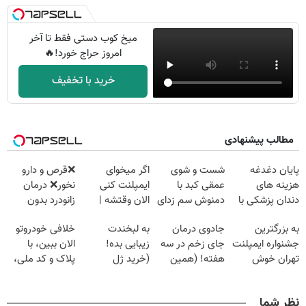
میخ کوب دستی فقط تا آخر
امروز حراج خورد!🔥
خرید با تخفیف
مطالب پیشنهادی
پایان دغدغه
شست و شوی
اگر میخوای
❌قرص‌ و دارو
هزینه های
عمقی کبد با
ایمپلنت کنی
نخور❌ درمان
دندان پزشکی با
دمنوش سم زدای
الان وقتشه |
زانودرد بدون
پک سفید کننده
گیاهی
فقط با ۲۵
قرص
به بزرگترین
جادوی درمان
به لبخندت
خلافی خودروتو
خانگی
میلیون تومان!!!
جشنواره ایمپلنت
جای زخم در سه
زیبایی بده!
الان ببین، با
تهران خوش
هفته! (همین
(خرید ژل
پلاک و کد ملی،
اومدید! | فقط
حالا رایگان
سفیدکننده
بدون نیاز به
۲۵ میلیون !
صحبت کنید)
دندان
مراجعه حضوری
نظر شما
با40%تخفیف)