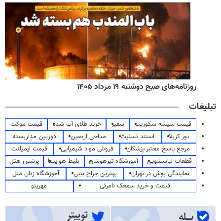
روزنامه‌های صبح دوشنبه ۱۹ مرداد ۱۴۰۵
تبلیغات
قیمت شیشه سکوریت
سفیر
خرید طلای آب شده
قیمت موکت
تور کربلا
استند تسلیت
مداحی اربعین
دوربین مداربسته
مرجع پاسخ معتبر پزشکان
فروش مواد شیمیایی
قیمت ایمپلنت
قطعات لباسشویی
آموزشگاه تیزهوشان
بلیط هواپیما
پرشین هتل
نمایندگی بوش در تهران
بهترین جراح بینی
آموزشگاه زبان ملل
قیمت و خرید سمعک نامرئی
مهرینو