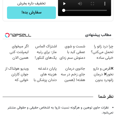
تخفیف داره بخرش
سفارش بده!
مطالب پیشنهادی
چرا درد زانو را
شست و شوی
اشتراک الماس
اگر میخوای
تحمل می‌کنی؟
عمقی کبد با
ماز: برای رتبه
ایمپلنت کنی
خیلی ساده
دمنوش سم زدای
یک‌های کنکور!
همین الان
درمنزل درمانش
گیاهی
وقتشه | فقط با
❌قرص‌ و دارو
جادوی درمان
پایان دغدغه
ویدیو هولناک از
کن
۲۵ میلیون
نخور❌ درمان
جای زخم در سه
هزینه های
جوان کارتن
تومان!!!
زانودرد بدون
هفته! (همین
دندان پزشکی با
خوابی که
قرص
حالا رایگان
پک سفید کننده
میلیاردر شد.
صحبت کنید)
خانگی
آموزش رایگان
نظر شما
نظرات حاوی توهین و هرگونه نسبت ناروا به اشخاص حقیقی و حقوقی منتشر
نمی‌شود.