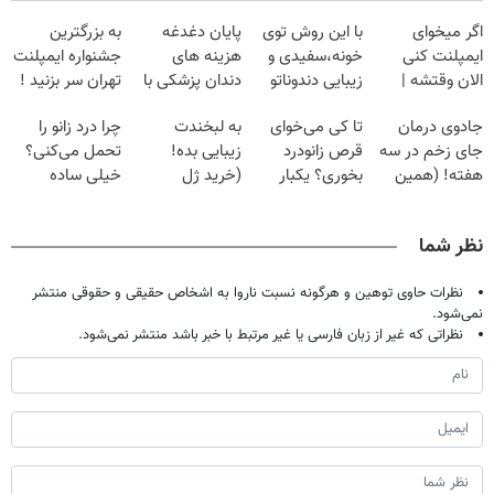
اگر میخوای
با این روش توی
پایان دغدغه
به بزرگترین
ایمپلنت کنی
خونه،سفیدی و
هزینه های
جشنواره ایمپلنت
الان وقتشه |
زیبایی دندوناتو
دندان پزشکی با
تهران سر بزنید !
فقط با ۲۵
برگردون
پک سفید کننده
| فقط ۲۵
جادوی درمان
تا کی می‌خوای
به لبخندت
چرا درد زانو را
میلیون تومان!!!
(40%off)
خانگی
میلیون !
جای زخم در سه
قرص زانودرد
زیبایی بده!
تحمل می‌کنی؟
هفته! (همین
بخوری؟ یکبار
(خرید ژل
خیلی ساده
حالا رایگان
اصولی درمانش
سفیدکننده
درمنزل درمانش
صحبت کنید)
کن
دندان
کن
نظر شما
با40%تخفیف)
نظرات حاوی توهین و هرگونه نسبت ناروا به اشخاص حقیقی و حقوقی منتشر
نمی‌شود.
نظراتی که غیر از زبان فارسی یا غیر مرتبط با خبر باشد منتشر نمی‌شود.