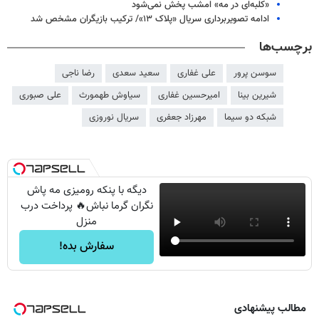
«کلبه‌ای در مه» امشب پخش نمی‌شود
ادامه تصویربرداری سریال «پلاک ۱۳»/ ترکیب بازیگران مشخص شد
برچسب‌ها
سوسن پرور
علی غفاری
سعید سعدی
رضا ناجی
شیرین بینا
امیرحسین غفاری
سیاوش طهمورث
علی صبوری
شبکه دو سیما
مهرزاد جعفری
سریال نوروزی
دیگه با پنکه رومیزی مه پاش
نگران گرما نباش🔥 پرداخت درب
منزل
سفارش بده!
مطالب پیشنهادی