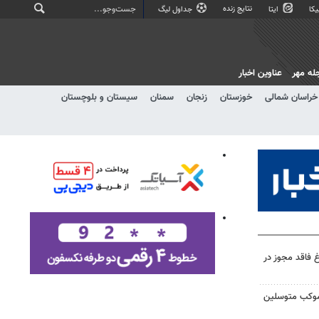
نتایج زنده
کا
ایتا
جداول لیگ
له مهر
عناوین اخبار
خراسان شمالی
خوزستان
زنجان
سمنان
سیستان و بلوچستان
ه مرغ فاقد مجوز در
موکب متوسلین