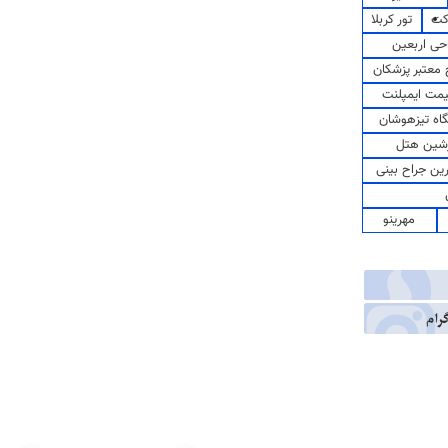
کت
تور کربلا
حی اربعین
معتبر پزشکان
مت ایمپلنت
اه تیزهوشان
شین هتل
رین جراح بینی
مهرینو