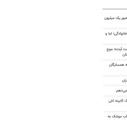
 عبور یک میلیون
انوادگی؛ اما و
 کشور در ۷۲ ساعت آینده؛ موج
به همسایگان
ان
 می‌دهم
گ کابینه اش
رتاب موشک به