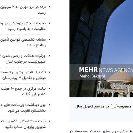
رسید
دبیرخانه بخش پژوهشی مهروار
مقاومت» به یاسوج رسید
سامانه تخصصی قوانین تأمین 
راه‌اندازی شد
صهیونیست در جنوب لبنان
تاکید استاندار بوشهر بر توسعه
درمانی و تکمیل ۳ بیمارستان
بیات: مرکزی در 
کشور قرار گرفت
وزیر بهداشت: زیرساخت‌های حو
ر و ۱۰۰ خادم حرم مطهر حضرت معصومه(س) در مراسم تحویل سال
دشتستان تقویت می‌شود
شهریور برازجان شتاب بگیرد
، حجت الاسلام عبدی اظهار داشت: حدود هزار و ۱۰۰ خادم حرم مطهر حضرت معصومه در