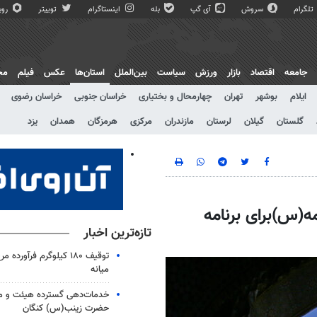
تلگرام
سروش
آی گپ
بله
اینستاگرام
توییتر
روبی
جامعه
اقتصاد
بازار
ورزش
سیاست
بین‌الملل
استان‌ها
عکس
فیلم
مج
ایلام
بوشهر
تهران
چهارمحال و بختیاری
خراسان جنوبی
خراسان رضوی
گلستان
گیلان
لرستان
مازندران
مرکزی
هرمزگان
همدان
یزد
معصومه(س)برای برنامه
تازه‌ترین اخبار
توقیف ۱۸۰ کیلوگرم فرآورد
میانه
خدمات‌دهی گسترده هیئت و 
حضرت زینب(س) کنگان