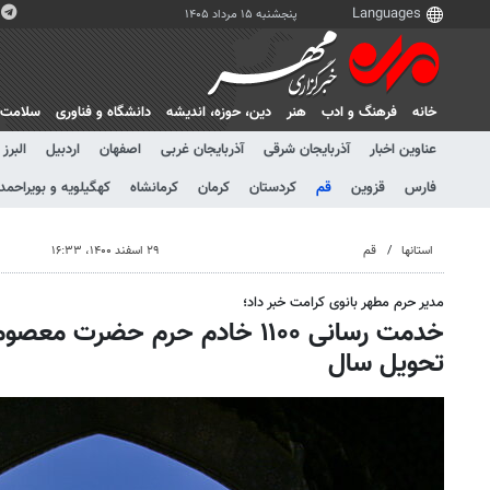
پنجشنبه ۱۵ مرداد ۱۴۰۵
خانه
فرهنگ و ادب
هنر
دين، حوزه، انديشه
دانشگاه و فناوری
سلامت
عناوین اخبار
آذربایجان شرقی
آذربایجان غربی
اصفهان
اردبیل
البرز
فارس
قزوین
قم
کردستان
کرمان
کرمانشاه
کهگیلویه و بویراحمد
استانها
قم
۲۹ اسفند ۱۴۰۰، ۱۶:۳۳
مدیر حرم مطهر بانوی کرامت خبر داد؛
خدمت رسانی ۱۱۰۰ خادم حرم حضرت 
تحویل سال