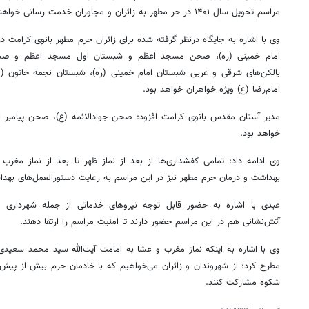
مراسم تحویل سال ۱۴۰۱ در حر مطهر به زائران و مجاوران خدمت رسانی خواهند داشت.
وی با اشاره به جایگاه
درنظر
امام خمینی (ره)، صحن مسجد اعظم و شبستان اول مسجد اعظم و صحن اما
بالکن‌های شرقی و غربی شبستان امام خمینی (ره)، شبستان نجمه خاتون (
س
امام‌رضا (
ع)
ویژه خواهران خواهد بود.
مدیر آستان مقدس بانوی کرامت افزود: صحن جوادالائمه (
ع)
، صحن پیامبر ا
خواهد بود.
وی ادامه داد: تمامی کفشداری‌ها از بعد از نماز ظهر تا بعد از نماز مغر
بهداشت و درمان حرم مطهر نیز در این مراسم به رعایت دستورالعمل‌های بهد
عبدی با اشاره به حضور قابل توجه نیروهای خدماتی از جمله شهرداری مط
آتش‌نشانی هم در این مراسم حضور دارند تا امنیت مراسم را ارتقا دهند.
وی با اشاره به اینکه نماز مغرب و عشا به امامت آیت‌الله سید محمد سعی
مطرح کرد: از شهروندان و زائران می‌خواهیم که با خادمان حرم بیش از پیش 
شکوه مشارکت کنند.