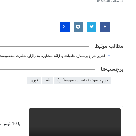
کد مطلب
5451036
مطالب مرتبط
اجرای طرح پرسمان خانواده و ارائه مشاوره به زائران حضرت معصومه
برچسب‌ها
حرم حضرت فاطمه معصومه(س)
قم
نوروز
روزنامه‌های اقتصادی چهارشنبه ۱۴ مرداد ۱۴۰۵
روزنامه
با 10 تومن، s25 اولترا بخر | اقساط 2 ساله