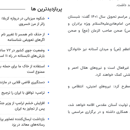
پربازدیدترین ها
گرفته شده برای زائران حرم مطهر بانوی کرامت در مراسم تحویل سال ۱۴۰۱ گفت: شبستان
شکوه میزبانی در دروازه کربلا؛
م‌هادی‌علیه‌السلام ویژه برادران و
زائر از مرز خسروی
)
صحن صاحب
الزمان
(
عج
) و صحن
از حذف نام همسر تا تغییر نام خ
اگرهای تعویض شناسنامه
عظم (
ص)
و میدان آستانه نیز خانوادگی
وضعیت جوی
بارش‌های تابستانه در راه ۱۱ استان
استفاده از خاک ما برای حمله 
ب غیرفعال است و نیروهای هلال احمر و
ممنوع است
اشتی کمک خواهند کرد.
دستگیری قاضی قلابی در مازندر
رح کرد: نیروهای امنیتی، انتظامی و
ترامپ: توافق با ایران را ترجیح
افزایش خشم ترامپ از وزیر جن
دی تولیت آستان مقدس اقامه خواهد شد،
پس از تجاوز به ایران
همکاری داشته و در برگزاری مراسمی با
بازداشت ارسال‌کننده تصاویر پ
رسانه‌های معاند در یزد