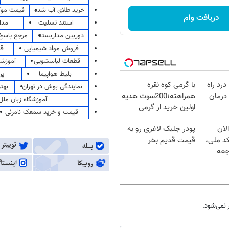
خرید طلای آب شده
قیمت مو
دریافت وام
استند تسلیت
مدا
دوربین مداربسته
مرجع پاسخ 
فروش مواد شیمیایی
قی
قطعات لباسشویی
آموزشگ
بلیط هواپیما
پر
درد راه
با گرمی کوه نقره
نمایندگی بوش در تهران
بهت
درمان
همراهته؛200سوت هدیه
آموزشگاه زبان ملل
اولین خرید از گرمی
قیمت و خرید سمعک نامرئی
لان
پودر جلبک لاغری رو به
کد ملی،
قیمت قدیم بخر
جعه
نمی‌شود.