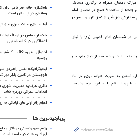
 مبارک رمضان همراه با برگزاری مسابقه
راه‌اندازی خانه خبر گامی برای 
فرهنگی بعد از اقامه نماز جماعت ظهر و عصر از حدود ساعت ۱۳:۴۵ و روزهای جمعه از ساعت ۹ صبح در مصلای امام
رسانه‌ای در اردستان است
خنرانی نیز قبل از نماز ظهر و عصر در
آماده سازی مواکب برای میزبانی
هشدار حماس درباره اقدامات ت
حمزه ثمالی در شبستان امام خمینی (ره) با نوای
اشغالگران در کرانه باختری
احتمال سفر ویتکاف و کوشنر به 
ود یک ساعت و نیم بعد از نماز مغرب، و
روسیه
اینفوگرافیک؛ نقش راهبردی سی
بلوچستان در تامین بازار موز ک
ی آستان به صورت شبانه روزی در ماه
یهم السلام را به این ویژه برنامه‌ها
ذاکری هرندی: مدیریت شهری بم ب
اقدامات عمرانی روزمره باشد
اعزام زائر اولی‌های آبادانی به 
پربازدیدترین ها
رژیم صهیونیستی در قتل مداح 
ایجاد وحشت در جامعه است