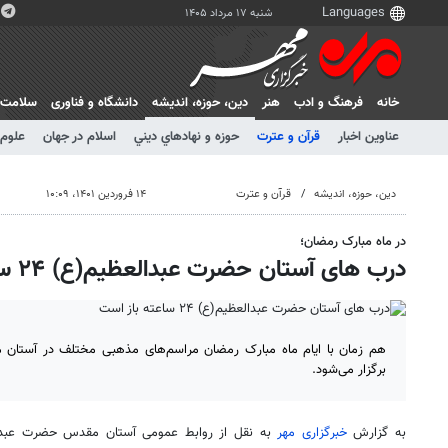
شنبه ۱۷ مرداد ۱۴۰۵
خانه
فرهنگ و ادب
هنر
دين، حوزه، انديشه
دانشگاه و فناوری
سلامت
عناوین اخبار
قرآن و عترت
حوزه و نهادهاي ديني
اسلام در جهان
علوم 
دين، حوزه، انديشه
قرآن و عترت
۱۴ فروردین ۱۴۰۱، ۱۰:۰۹
در ماه مبارک رمضان؛
درب های آستان حضرت عبدالعظیم(ع) ۲۴ ساعته باز است
هم زمان با ایام ماه مبارک رمضان مراسم‌های مذهبی مختلف در آستا
برگزار می‌شود.
به گزارش
خبرگزاری مهر
به نقل از روابط عمومی آستان مقدس حضرت عبد