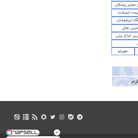
معتبر پزشکان
مت ایمپلنت
اه تیزهوشان
شین هتل
رین جراح بینی
مهرینو