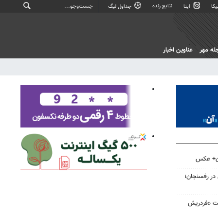
نتایج زنده
کا
ایتا
جداول لیگ
له مهر
عناوین اخبار
ان+ عکس
 در رفسنجان؛
لت «فردریش