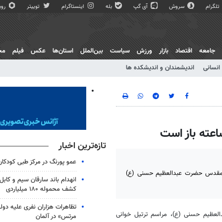
تلگرام
سروش
آی گپ
بله
اینستاگرام
توییتر
روبی
جامعه
اقتصاد
بازار
ورزش
سیاست
بین‌الملل
استان‌ها
عکس
فیلم
مج
انسانی
اندیشمندان و اندیشکده ها
تازه‌ترین اخبار
عمو پورنگ در مرکز طبی کودک
ن مقدس حضرت عبدالعظیم حسنی (ع)
انهدام باند سارقان سیم و کابل
کشف محموله ۱۸۰ میلیاردی
تظاهرات هزاران نفری علیه دو
العظیم حسنی (
ع)
، مراسم ترتیل خوانی
مرتس» در آلمان