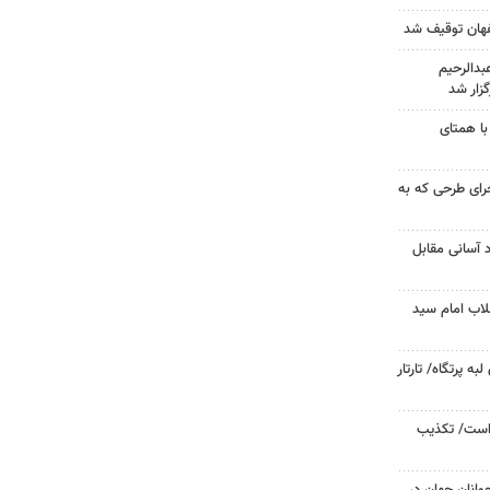
دالرحیم
زار شد
با همتای
جرای طرحی که به
د آسانی مقابل
لاب امام سید
 پرتگاه/ تارتار
 است/ تکذیب
وانان جهان در