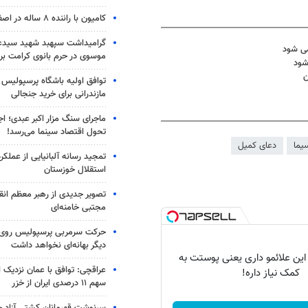
کامیون با راننده ۸ ساله در اصفهان توقیف شد
گرامیداشت سپهبد شهید سیدعب
می شود
موسوی در حرم بانوی کرامت برگ
شود
ن
توافق اولیه باشگاه پرسپولیس 
مازندرانی برای خرید جنجالی
ماجرای سنگ مزار اکبر عبدی؛ ا
تحول اقتصاد سینما می‌رسد!
یما
دعای کمیل
تمجید رسانه آلبانیایی از عملکر
استقلال خوزستان
تصویر جدیدی از رهبر معظم انق
مجتبی خامنه‌ای
حرکت سرمربی پرسپولیس روی لبه
دیگر بهانه‌ای نخواهد داشت
 این علائمو داری یعنی پوستت به
عراقچی: توافق با عمان نزدیک
کمک نیاز داره!
سهم ۱۱ درصدی ایران از خزر
سرنوشت قهرمانان کشتی آزاد ج