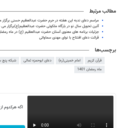
مطالب مرتبط
مراسم دعای ندبه این هفته در حرم حضرت عبدالعظیم حسنی برگزار 
آئین تحویل سال نو در بارگاه ملکوتی حضرت عبدالعظیم(ع)برگزار می 
جزئیات برنامه های معنوی آستان حضرت عبدالعظیم (ع) در ماه رمضا
قرائت دعای افتتاح با نوای مهدی سماواتی
برچسب‌ها
قرآن کریم
امام خمینی(ره)
دعای ابوحمزه ثمالی
شبکه پنج س
ماه رمضان 1401
اگه هرکدوم از