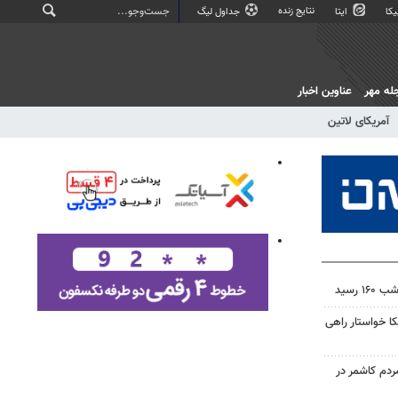
نتایج زنده
کا
ایتا
جداول لیگ
له مهر
عناوین اخبار
آمریکای لاتین
 رسید
 خواستار راهی
م کاشمر در