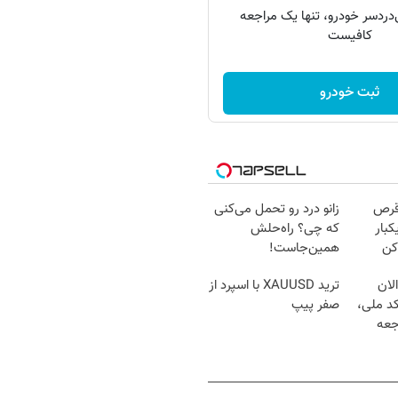
دردسر خودرو، تنها یک مراجعه
کافیست
ثبت خودرو
قرص
زانو درد رو تحمل می‌کنی
کبار
که چی؟ راه‌حلش
کن
همین‌جاست!
لان
ترید XAUUSD با اسپرد از
کد ملی،
صفر پیپ
جعه