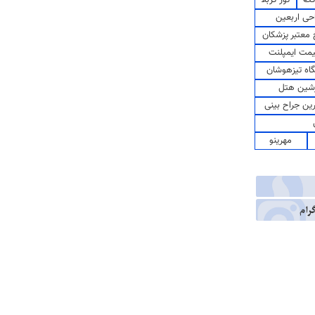
حی اربعین
معتبر پزشکان
مت ایمپلنت
اه تیزهوشان
شین هتل
رین جراح بینی
مهرینو