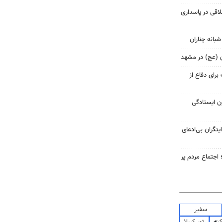
اقی در پاسداری
شبانه چناران
ان (عج) در مشهد
رای دفاع از
ن ایستادگی
یتگران بی‌ادعای
جتماع مردم پر
سفیر
کت
تور کربلا