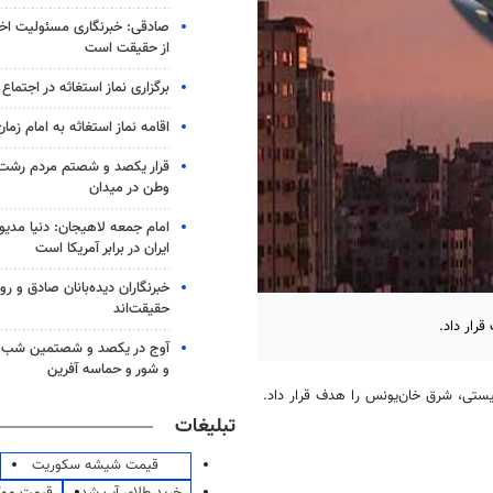
صادقی: خبرنگاری مسئولیت اخل
از حقیقت است
برگزاری نماز استغاثه در اجتماع 
اقامه نماز استغاثه به امام زم
قرار یکصد و شصتم مردم رشت ب
وطن در میدان
امام جمعه لاهیجان: دنیا مدیو
ایران در برابر آمریکا است
خبرنگاران دیده‌بانان صادق و روا
حقیقت‌اند
رار داد.
آوج در یکصد و شصتمین شب؛ ا
و شور و حماسه آفرین
نیستی، شرق خان‌یونس را هدف قرار داد.
تبلیغات
قیمت شیشه سکوریت
خرید طلای آب شده
قیمت مو