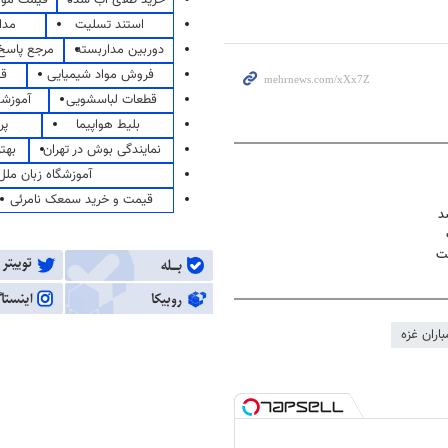
استند تسلیت
مدا
دوربین مداربسته
مرجع پاسخ 
فروش مواد شیمیایی
قی
قطعات لباسشویی
آموزشگ
بلیط هواپیما
پر
نمایندگی بوش در تهران
بهت
آموزشگاه زبان ملل
قیمت و خرید سمعک نامرئی
د
ت
باران غزه