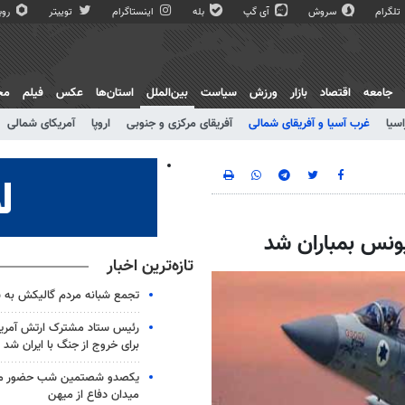
تلگرام
سروش
آی گپ
بله
اینستاگرام
توییتر
روبی
جامعه
اقتصاد
بازار
ورزش
سیاست
بین‌الملل
استان‌ها
عکس
فیلم
مج
اسیا
غرب آسیا و آفریقای شمالی
آفریقای مرکزی و جنوبی
اروپا
آمریکای شمالی
ونس بمباران شد
تازه‌ترین اخبار
تجمع شبانه مردم گالیکش به شب ۱۶۰
رئیس ستاد مشترک ارتش آمریکا
برای خروج از جنگ با ایران شد
یکصدو شصتمین شب حضور مرد
میدان دفاع از میهن