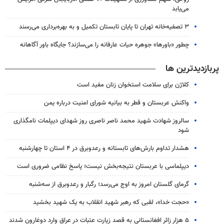
می‌یابد
۳ ﺗﺼﻔﻴﻪ‌ﺧﺎﻧﻪ‌ تهران تا پایان تابستان تکمیل و به بهره‌برداری می‌رسند
چطور «باورها» جوهره حیات عارفانه را می‌سازند؟ جایگاه باور آگاهانه
پربازدیدترین ها
کلاژن برای سلامت استخوان زنان مفید است
واکنش عربستان و قطر به بیانیه شورای امنیت درباره یمن
سالروز شهادت شهید محمد ناصر ناصری روز شهدای دیپلمات نامگذاری
شود
هشدار تداوم بارش‌های تابستانه و رعدوبرق در ۴ استان تا چهارشنبه
دیپلماسی با عربستان نتیجه‌بخش نیست؛ پاسخ نظامی ضروری است
گرمای گلستان امروز به اوج می‌رسد؛ رگبار و رعدوبرق از سه‌شنبه
«حجت خدا»، لقبی که رهبر شهید انقلاب به یک شهید بخشید
۵ هزار زائر افغانستانی به قصد زیارت عتبات در عراق وارد دوغارون شدند