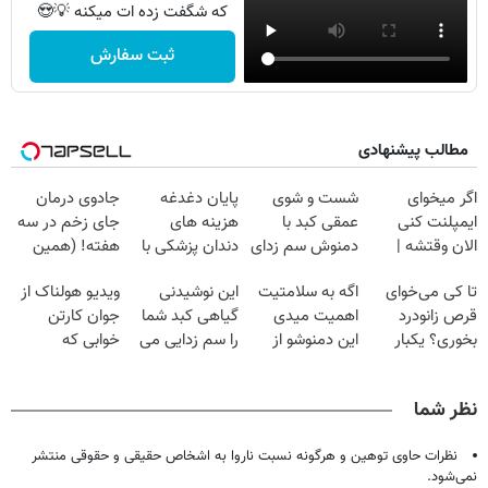
که شگفت زده ات میکنه 💡😍
ثبت سفارش
مطالب پیشنهادی
اگر میخوای
شست و شوی
پایان دغدغه
جادوی درمان
ایمپلنت کنی
عمقی کبد با
هزینه های
جای زخم در سه
الان وقتشه |
دمنوش سم زدای
دندان پزشکی با
هفته! (همین
فقط با ۲۵
گیاهی
پک سفید کننده
حالا رایگان
تا کی می‌خوای
اگه به سلامتیت
این نوشیدنی
ویدیو هولناک از
میلیون تومان!!!
خانگی
صحبت کنید)
قرص زانودرد
اهمیت میدی
گیاهی کبد شما
جوان کارتن
بخوری؟ یکبار
این دمنوشو از
را سم زدایی می
خوابی که
اصولی درمانش
دست نده
کند (با ضمانت
میلیاردر شد.
کن
مرجوعی)
آموزش رایگان
نظر شما
نظرات حاوی توهین و هرگونه نسبت ناروا به اشخاص حقیقی و حقوقی منتشر
نمی‌شود.