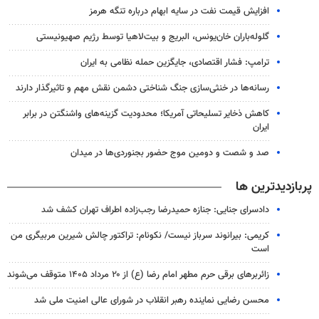
افزایش قیمت نفت در سایه ابهام درباره تنگه هرمز
گلوله‌باران خان‌یونس، البریج و بیت‌لاهیا توسط رژیم صهیونیستی
ترامپ: فشار اقتصادی، جایگزین حمله نظامی به ایران
رسانه‌ها در خنثی‌سازی جنگ شناختی دشمن نقش‌ مهم و تاثیرگذار دارند
کاهش ذخایر تسلیحاتی آمریکا؛ محدودیت گزینه‌های واشنگتن در برابر
ایران
صد و شصت و دومین موج حضور بجنوردی‌ها در میدان
پربازدیدترین ها
دادسرای جنایی: جنازه حمیدرضا رجب‌زاده اطراف تهران کشف شد
کریمی: بیرانوند سرباز نیست/ نکونام: تراکتور چالش شیرین مربیگری من
است
زائربرهای برقی حرم مطهر امام رضا (ع) از ۲۰ مرداد ۱۴۰۵ متوقف می‌شوند
محسن رضایی نماینده رهبر انقلاب در شورای عالی امنیت ملی شد