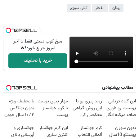
یونان
انفجار
آتش سوزی
میخ کوب دستی فقط تا آخر
امروز حراج خورد!🔥
خرید با تخفیف
مطالب پیشنهادی
این گیاه دریایی
روند پیری رو با
مهار پیری پوست
با تخفیف ویژه
پوستت رو طوری
این روش گیاهی
با کرم جوانساز
بدون بوتاکس
صاف میکنه انگار
معکوس کن
پوست
۱۰،۱۲ سال جوون
20سال جوون
آلمانی(تخفیف
شو
بدون سوزن
کرم جوانساز
این کرم جوانساز
جوانسازی و
شدی🔥
ویژه تا امشب)
پوستتو 10سال
آلمانی انتخاب
کلاژن سازی
آبرسانی بالای