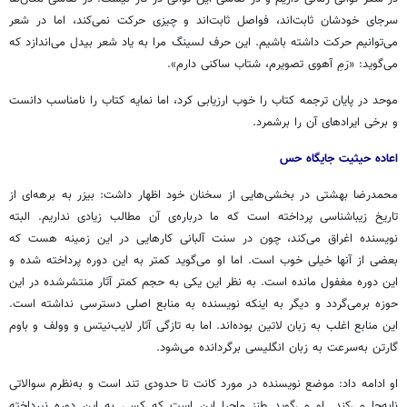
سرجای
خودشان ثابت‌اند، فواصل ثابت‌اند و چیزی حرکت نمی‌کند، اما در شعر
می‌توانیم حرکت داشته باشیم. این حرف
لسینگ
مرا به یاد شعر
بیدل
می‌اندازد که
می‌گوید: «رَمِ
آهوی
تصویرم، شتاب ساکنی دارم».
موحد در پایان ترجمه‌ کتاب را خوب ارزیابی کرد، اما نمایه‌ کتاب را نامناسب دانست
و برخی ایرادهای آن را برشمرد.
اعاده حیثیت جایگاه حس
محمدرضا بهشتی در بخشی‌هایی از سخنان خود اظهار داشت: بیزر به برهه‌ای از
تاریخ زیباشناسی پرداخته است که ما درباره‌ی آن مطالب زیادی نداریم. البته
نویسنده اغراق می‌کند، چون در سنت آلبانی کارهایی در این زمینه هست که
بعضی از آنها خیلی خوب است. اما او می‌گوید کمتر به این دوره پرداخته شده و
این دوره مغفول مانده است. به نظر این یکی به حجم کمتر آثار منتشرشده در این
حوزه برمی‌گردد و دیگر به اینکه نویسنده به منابع اصلی دسترسی نداشته است.
این منابع اغلب به زبان لاتین بوده‌اند. اما به تازگی آثار
لایب‌نیتس
و
وولف
و
باوم
گارتن
به‌سرعت به زبان انگلیسی برگردانده می‌شود.
او ادامه داد: موضع نویسنده در مورد کانت تا حدودی تند است و به‌نظرم سوالاتی
نابه‌جا می‌کند. او می‌گوید طنز ماجرا این است که کسی به این دوره نپرداخته