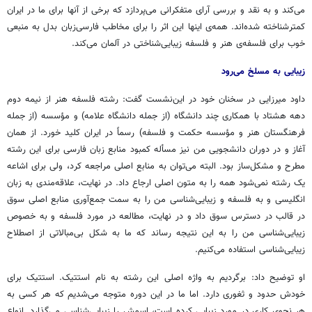
می‌کند و به نقد و بررسی آرای متفکرانی می‌پردازد که برخی از آنها برای ما در ایران
کمترشناخته
شده‌اند. همه‌ی اینها این اثر را برای مخاطب فارسی‌زبان بدل به منبعی
خوب برای فلسفه‌ی هنر و فلسفه زیبایی‌شناختی در آلمان می‌کند.
زیبایی به
مسلخ
می‌رود
داود میرزایی در سخنان خود در این‌نشست گفت: رشته‌ فلسفه‌ هنر از نیمه‌ دوم
دهه‌ هشتاد با همکاری چند دانشگاه (از جمله دانشگاه علامه) و مؤسسه (از جمله
فرهنگستان هنر و مؤسسه‌ حکمت و فلسفه) رسماً در ایران کلید خورد. از همان
آغاز و در دوران دانشجویی من نیز مسأله‌ کمبود منابع زبان فارسی برای این رشته
مطرح و مشکل‌ساز بود. البته می‌توان به منابع اصلی مراجعه کرد، ولی برای اشاعه‌
یک رشته نمی‌شود همه را به متون اصلی ارجاع داد. در نهایت، علاقه‌مندی به زبان
انگلیسی و به فلسفه و زیبایی‌شناسی من را به سمت جمع‌آوری منابع اصلی سوق
در قالب در دسترس سوق داد و در نهایت، مطالعه در مورد فلسفه و به خصوص
زیبایی‌شناسی من را به این نتیجه رساند که ما به شکل بی‌مبالاتی از اصطلاح
زیبایی‌شناسی استفاده می‌کنیم.
او توضیح داد: برگردیم به واژه اصلی این رشته به نام استتیک. استتیک برای
خودش حدود و ثغوری دارد. اما ما در این دوره متوجه می‌شدیم که هر کسی به
هر نحوی کاری در مورد زیبایی کرده است، اسمش را زیبایی‌شناسی می‌گذارد. انواع