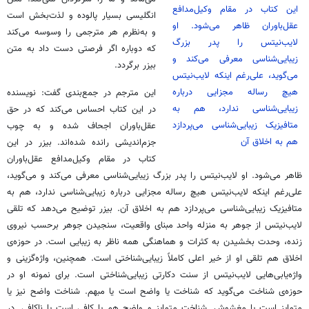
این کتاب در مقام وکیل‌مدافع
انگلیسی بسیار پالوده و لذت‌بخش است
عقل‌باوران ظاهر می‌شود. او
و به‌نظرم هر مترجمی را وسوسه می‌کند
لایب‌نیتس
را پدر بزرگ
که دوباره اگر فرصتی دست داد به متن
زیبایی‌شناسی معرفی می‌کند و
بیزر
برگردد.
می‌گوید، علی‌رغم اینکه
لایب‌نیتس
هیچ رساله‌ مجزایی درباره‌
این مترجم در جمع‌بندی گفت: نویسنده
زیبایی‌شناسی ندارد، هم به
در این کتاب احساس می‌کند که در حق
متافیزیک زیبایی‌شناسی می‌پردازد
عقل‌باوران اجحاف شده و به چوب
هم به اخلاق آن
جزم‌اندیشی رانده شده‌اند. بیزر در این
کتاب در مقام وکیل‌مدافع عقل‌باوران
ظاهر می‌شود. او
لایب‌نیتس
را پدر بزرگ زیبایی‌شناسی معرفی می‌کند و می‌گوید،
علی‌رغم اینکه
لایب‌نیتس
هیچ رساله‌ مجزایی درباره‌ زیبایی‌شناسی ندارد، هم به
متافیزیک زیبایی‌شناسی می‌پردازد هم به اخلاق آن. بیزر توضیح می‌دهد که تلقی
لایب‌نیتس
از جوهر به منزله‌ واحد مبنای واقعیت، سنجیدن جوهر برحسب نیروی
زنده، وحدت بخشیدن به کثرات و هماهنگی همه ناظر به زیبایی است. در حوزه‌ی
اخلاق هم تلقی او از خیر اعلی کاملاً زیبایی‌شناختی است. همچنین، واژه‌گزینی و
واژه‌یابی‌هایی
لایب‌نیتس
از سنت دکارتی زیبایی‌شناختی است. برای نمونه او در
حوزه‌ی شناخت می‌گوید که شناخت یا واضح است یا مبهم. شناخت واضح نیز یا
متمایز است یا مغشوش. شناخت متمایز و واضح هم یا کافی است یا ناکافی. در