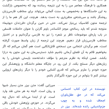
همکاری با فرهنگ معاصر من را به این نتیجه رسانده بود که به‌خصوص بازگشت
به این خاستگاه‌ها و به‌خصوص به سنت آلمانی می‌تواند برای مخاطب فارسی‌زبان
روشنگر باشد و سررشته‌ی متقن‌تری به دست بدهد. هرچند، این کار هم ما را از
ترجمه متون کلاسیک بی‌نیاز نمی‌کند. حتی در حین برگردان «فرزندان دیوتیما»
متوجه شدم که باید رساله‌ی
موجز
الکساندر
باوم
گارتن
با عنوان «تاملات فلسفی
در باب پاره‌ای موضوعات ناظر بر شعر» را نیز به فارسی برگردانیم و در اختیار
مخاطب فارسی‌زبان قرار دهیم. هرچند این ترجمه از زبان واسط صورت گرفته
است، هم برگردان انتخابی من نسخه‌ی قابل‌اتکایی است هم گمان می‌کنم که اگر
بخواهیم قائم به آن فضای آرمانی باشیم شاید دسترسی‌مان به این متون به درازا
بکشد. ضمن اینکه به نظرم مترجم یا مؤلف دغدغه‌مند بایستی خودش را به
زبان‌های دیگر مسلح بکند. از این رو، در جایگاه معلم دانشگاه و پژوهشگر این
حوزه خودم را ملزم می‌دانم که قدری آشنایی خودم را با دیگر زبان‌های اروپایی
بیشتر کنم تا بتوانم در این حوزه تأثیرگذار باشم.
میرزایی گفت: متن
بیزر
متن بسیار شیوا
نویسنده در این کتاب احساس
و روان است. البته به هر متنی نقد وارد
می‌کند که در حق عقل‌باوران
است. او از ابتدا می‌داند که دنبال چه
اجحاف شده و به چوب
می‌گردد. در حوزه‌ی پژوهش خودش باقی
جزم‌اندیشی رانده شده‌اند. بیزر در
می‌ماند و ما را سرگردان نمی‌کند. متن