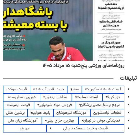
روزنامه‌های ورزشی پنج‌شنبه ۱۵ مرداد ۱۴۰۵
تبلیغات
قیمت شیشه سکوریت
سفیر
خرید طلای آب شده
قیمت موکت
تور کربلا
استند تسلیت
مداحی اربعین
دوربین مداربسته
مرجع پاسخ معتبر پزشکان
فروش مواد شیمیایی
قیمت ایمپلنت
قطعات لباسشویی
آموزشگاه تیزهوشان
بلیط هواپیما
پرشین هتل
نمایندگی بوش در تهران
بهترین جراح بینی
آموزشگاه زبان ملل
قیمت و خرید سمعک نامرئی
مهرینو