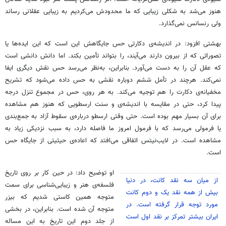
هنوز می‌شد به شکلی زیبایی که ما محدودش می‌کردیم به زیبایی عقلانی رساند
ولی رنسانس نمی‌گذارد.
بهشتی افزود: در اندیشه‌ی دکارتی حس جایگاهش این است که این ایده‌ها یا
تصوراتی که از بیرون دارند می‌آیند، را بتواند تأمین بکند. اما دانش دانشی است
که عقل آن را به دست می‌آورد. بنابراین، به‌نظر می‌رسد حس نقش دیگری ایفا
نمی‌کند. هرچند در تأمل ششم دوباره نقشی به حس داده می‌شود که تشریح
مخفیانه‌ی دکارت را هم توجیه می‌کند. به هر روی، حس در مجموع تنزل درجه
پیدا کرد، حتی در مقایسه با اندیشه‌ی و سنت ارسطویی که هنوز هم مشاهده
برای آن بسیار مهم بوده است. حتی وقتی ارسطو درباره‌ی سقوط آزاد به جمع‌بندی
یا فرمولی می‌رسد که با فرمول امروز ما فاصله دارد، به سبب نزدیکی زیاد به
مشاهده است. در لایب‌نیتس اتفاقی می‌افتد که اعاده‌ی حیثیتی از جایگاه حس
است.
او توضیح داد: در حین کار بر روی تاریخ
از میان سه نقد کانت، در دنیا
فلسفه‌ی هنر و زیبایی‌شناسی برای سمت
بیش از همه نقد یک و دوم کانت
متوجه همین کاستی شدیم که بیزر
مورد توجه قرار گرفته است. در
متوجه آن شده است. بنابراین، در بخشی
ایران بیشتر تمرکز بر نقد اول است
از جلد دوم این تاریخ به این مساله