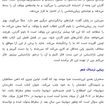
گارتن
این وجه از اندیشه
لایب‌نیتس
را می‌گیرد و به واسطه‌ی
وولف
آن را بسط
می‌دهد و نوشته‌ی زیبایی‌شناسی را در اختیار ما قرار می‌دهد.
میرزایی در پایان گفت: فرازهای برانگیزنده‌ی دیگری هم دارد. مثلاً می‌گوید، بهتر
است پدر زیبایی‌شناسی را
باوم
گارتن
خطاب کنیم یا وولف. و آنجا سعی می‌کند ما
را متقاعد کند که این قبا بیشتر برازنده‌ی تن
وولف
است تا
باوم
گارتن، هرچند
نمی‌خواهد منکر تلاش‌های
باوم
گارتن
شود. بیزر در فصل فصل این کتاب نقاط
اوجی آفریده است که ما را برانگیخته می‌کند. شاید با برخی از این آرا موافق یا
مخالف باشیم، ولی حداقل او کاری می‌کند که سررشته را به دست گیریم و به
نوعی بازاندیشی در این سنت فکر کنیم و آن را درخور بازاندیشی ببینیم. فکر
می‌کنم
بیزر
از عهده این کار برآمده است.
زیبایی ترسناک شعر
سخنران بعدی این‌نشست ضیا موحد بود که گفت: اولین چیزی که ذهن مخاطبان
و شنوندگان ذهنشان را به خود جلب می‌کند، عنوان کتاب است: «فرزندان
دیوتیما». این اصطلاح را کمتر شنیده‌ایم. دیوتیما بناست معلم سقراط باشد. اما
سقراط در ۴۰۷ قبل از میلاد به‌دنیا آمده است و
دیوتیما
در ۴۴۰ قبل‌از میلاد. حالا
جای سوال است که چطور
دیوتیما
سی سال بعد از سقراط متولد شده و توانسته