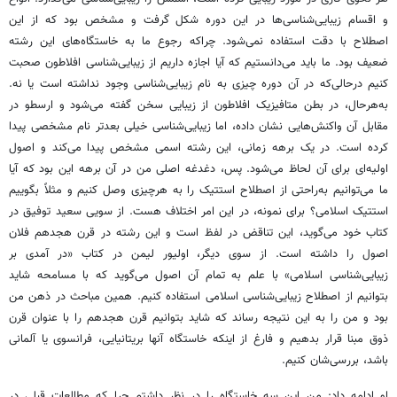
و اقسام زیبایی‌شناسی‌ها در این دوره شکل گرفت و مشخص بود که از این
اصطلاح با دقت استفاده نمی‌شود. چراکه رجوع ما به خاستگاه‌های این رشته
ضعیف بود. ما باید می‌دانستیم که آیا اجازه داریم از زیبایی‌شناسی افلاطون صحبت
کنیم درحالی‌که در آن دوره چیزی به نام زیبایی‌شناسی وجود نداشته است یا نه.
به‌هرحال، در بطن متافیزیک افلاطون از زیبایی سخن گفته می‌شود و ارسطو در
مقابل آن واکنش‌هایی نشان داده، اما زیبایی‌شناسی خیلی بعدتر نام مشخصی پیدا
کرده است. در یک برهه زمانی، این رشته اسمی مشخص پیدا می‌کند و اصول
اولیه‌ای برای آن لحاظ می‌شود. پس، دغدغه اصلی من در آن برهه این بود که آیا
ما می‌توانیم به‌راحتی از اصطلاح
استتیک
را به هرچیزی وصل کنیم و مثلاً بگوییم
استتیک
اسلامی؟ برای نمونه، در این امر اختلاف هست. از سویی سعید توفیق در
کتاب خود می‌گوید، این تناقض در لفظ است و این رشته در قرن هجدهم فلان
اصول را داشته است. از سوی دیگر، اولیور
لیمن
در کتاب «در آمدی بر
زیبایی‌شناسی اسلامی» با علم به تمام آن اصول می‌گوید که با مسامحه شاید
بتوانیم از اصطلاح زیبایی‌شناسی اسلامی استفاده کنیم. همین مباحث در ذهن من
بود و من را به این نتیجه رساند که شاید بتوانیم قرن هجدهم را با عنوان قرن
ذوق مبنا قرار بدهیم و فارغ از اینکه خاستگاه آنها بریتانیایی، فرانسوی یا آلمانی
باشد، بررسی‌شان کنیم.
او ادامه داد: من این سه خاستگاه را در نظر داشتم چرا که مطالعات قبلی در