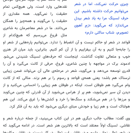
چیزی حرکت نمی‌کند، اما در شعر
نقدهایی وارد است، ولی هیچ‌کس تمام
می‌توانیم حرکت داشته باشیم. این
حقیقت را نمی‌گوید. همه مقداری از
حرف
لسینگ
مرا به یاد شعر
بیدل
حقیقت را می‌گویند و همه‌چیز را همگان
می‌اندازد که می‌گوید: «رَمِ
آهوی
می‌دانند. ما در شعر معاصرمان به شاعری
تصویرم، شتاب ساکنی دارم»
مثل فروغ می‌رسیم که هیچ‌کدام از
قواعد در شعر او حاکم نیست و آن انضباط را ندارد. می‌توانیم پاره‌هایی از شعر او
را جابه‌جا کنیم و به آن بیفزاییم یا از آن کم کنیم. بنابراین، باید میان اثر هنری
خوب و متعالی تفاوت گذاشت. اینجاست که حرف‌های
لسینگ
شنیدنی می‌شو.
ادموند
برک
در مواجهه با چنین شاعری، فروغ، حرفی از
کانت
می‌گیرد و آن را
قدری توسعه می‌دهد و می‌گوید، شعر در مرحله‌ی عالی آن می‌تواند ضمن زیبایی
ترسناک هم باشد؛ یعنی همه‌ی قواعد و رسوم را بر هم بزند. مثالی که از
کانت
وام می‌گیرد هم طوفان است. اینکه در طوفان هم زیبایی را احساس می‌کنید و از
دیدن آن سیر نمی‌شوید، هم پر از هراس می‌شوید از آن قدرتی که چنین می‌کوبد
و مرزها را در هم می‌شکند و سنگ‌ها را خرد و کشتی‌ها را غرق می‌کند. این هم
هولناک است و هم زیبا و خودش مبنای دیگری می‌شود که باید به آن فکر کرد.
وی گفت: مطالب جالب دیگری هم در این کتاب می‌بینید، از جمله درباره‌ شعر و
نقاشی. لسینگ اولاً معتقد است که بالاترین هنر شعر است. در ادامه می‌گوید که
در شعر توالی زمانی داریم و در نقاشی این توالی در کار نیست. در نقاشی مکان‌ها