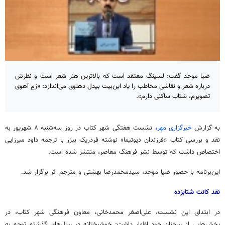
ضیا موحد گفت: لسینگ معتقد است که بالاترین هنر شعر است و نظرش
درباره شعر و نقاشی مخاطب را یاد این‌بیت بیدل دهلوی می‌اندازد: «رَمِ آهوی
تصویرم، شتاب ساکنی دارم».
به گزارش
خبرگزاری مهر
،
نشست هفتگی شهر کتاب در روز سه‌شنبه ۸ شهریور به
نقد و بررسی کتاب «فرزندان دیوتیما» نوشته فردریک بیزر با ترجمه‌ داود میرزایی
اختصاص داشت که توسط نشر فرهنگ معاصر، منتشر شده است.
این‌برنامه با حضور ضیا موحد، سیدمحمدرضا بهشتی و مترجم اثر برگزار شد.
نقد کانت شتابزده
در ابتدای این نشست، علی‌اصغر محمدخانی، معاون فرهنگی شهر کتاب، در
بخش‌هایی از سخنان خود اظهار داشت: خوشبختانه در سال‌های گذشته توجه به