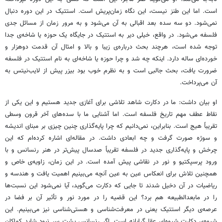
است. اما این طنز نیست، این نگاه زمان‌پریش است. استتیک در این دوره دنبال
نمی‌شود. دو سه سده بعد اقبالی به آن می‌شود و به مرور زمان از مسائل جدی
فلسفه می‌شود. در واقع، خیلی دیر به استتیک در جایگاه یک حوزه یا شاخه‌ی جدا
توجه شده است، هرچند بحث درباره‌ی زیبا و بالا و امثال آن قدمت دوهزار و
خورده‌ای ساله دارد. اینکه چه شد و چرا حوزه یا شاخه‌ای به نام استتیک در فلسفه
ضرورت یافت، بحث جالبی است و به نظرم خوب بود بیزر پیش از لایب‌نیتس به
آن می‌پرداخت.
او بیان داشت: ما در دکارت شاهد تلاشی برای آغازی جدید هستیم و این یکی از
نقاط عطف مهم تاریخ فلسفه است. اما آشنایی ما با سده‌های آخر قرون وسطی
تقریباً هیج است. بنابراین، نمی‌دانیم که چرا پایه‌گذاری چنین چیزی بر مبنای اندیشه
و سوژه صورت گرفت و چه ابعادی داشت. در مقاله‌ای اشاره کرده‌ام که این
چرخش و پایه‌گذاری جدید در فلسفه تقریباً صدسال پیش‌تر در هنر رنسانس و با
ورود پرسپکتیو و نور در نقاشی پیش آمده است. در این زمان، زاویه‌ی خاص و
همچنین تلاش برای انعکاس عین به عین آنچه می‌بینیم اهمیت یافت و هندسه و
ریاضیات در آن دخیل شدند تا جایی که دکارت می‌گوید، آیا نمی‌شود این نسبت‌ها
را در مابعدالطبیعه هم برد؟ این قضیه را در مورد نور و تأثیر آن بر فضا در
عرصه‌ی دیگر استتیک یعنی در معرفت‌شناسی و هستی‌شناسی نیز می‌بینیم. این
شیوه‌ی دکارت شیوه‌ای عقل‌گرایانه است. اگر رنسانس پشت سر نبود شاید کماکان