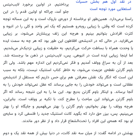
در نقد اول هم بخش حسیات
پرداختیم. در اولین برخورد لایب‌نیتس
استعلایی مورد توجه است
جلو آمد، چراکه او اولین قدم را در این
راستا برمی‌دارد. همین‌طور او برخاسته از دوره‌ی باروک است و به این مساله توجه
کرده است که وقتی با زیبایی روبه‌رو هستیم که یک امر واحد و کلی را در انبوه و
کثرت افرادش بتوانیم بینیم و هرچه این زلف پریشان‌تر می‌شود، بر زیبایی
می‌افزاید. در حالی که در اندیشه‌ی افلاطون این طور بود که هر چه به سمت ایده
یا وحدت همراه با بساطت حرکت می‌کردیم، به حقیقت و زیبایی نزدیک‌تر می‌شدیم.
اما اینجا زیبایی ایده است در انبوهی. پس، لایب‌نیتس در ذهن ما برجسته شد.
بعد از آن به سراغ وولف آمدیم و فکر نمی‌کردیم این اندازه مهم باشد. ولی اگر
باوم گارتن نقطه‌ی عزیمت می‌شود، به خاطر کتاب استتیک نیست، بلکه به سبب
این است که انگار یک نقش معرفتی هم برای حس داریم که مستقل از اندیشه‌ی
عقلانی است و می‌تواند خودش را به جایی برساند که عقل نمی‌تواند خودش را به
آنجا برساند. و اینکار باوم گارتن بدیع بود. این ما را به این نتیجه رساند که اگر
باوم گارتن می‌تواند این مباحث را مطرح کند، با تکیه بر وولف است. بنابراین،
هرچه وولف را بهتر بخوانیم، باوم گارتن را بهتر می‌فهمیم و جایگاه او را بهتر
می‌بینیم. پس، بیزر حق دارد که بگوید کانت استتیک جدید را فلسفی کرد و سایه‌ی
او بود که همه‌ی این افراد را تحت‌الشعاع قرار داد و از نظر دور ماندند.
بهشتی در ادامه گفت: از میان سه نقد کانت، در دنیا بیش از همه نقد یک و دوم