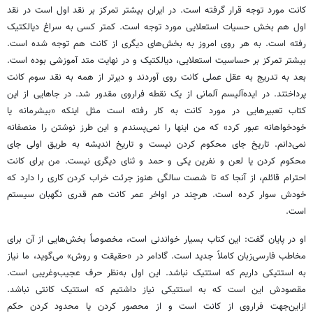
کانت مورد توجه قرار گرفته است. در ایران بیشتر تمرکز بر نقد اول است در نقد
اول هم بخش حسیات استعلایی مورد توجه است. کمتر کسی به سراغ دیالکتیک
رفته است. به هر روی امروز به بخش‌های دیگری از کانت هم توجه شده است.
بیشتر تمرکز بر حساسیت استعلایی، دیالکتیک و در نهایت متد آموزشی بوده است.
بعد به تدریج به عقل عملی کانت روی آوردند و دیرتر از همه به نقد سوم کانت
پرداختند. در ایده‌آلیسم آلمانی از یک نقطه فراروی مقدور شد. در جاهایی از این
کتاب تعبیرهایی در مورد کانت به کار رفته است مثل اینکه «بیشرمانه یا
خودخواهانه عبور کرد» که من اینها را نمی‌پسندم و این طرز نوشتن را منصفانه
نمی‌دانم. تاریخ جای محکوم کردن نیست و تاریخ اندیشه به طریق اولی جای
محکوم کردن یا لعن و نفرین یکی و حمد و ثنای دیگری نیست. من برای کانت
احترام قائلم، از آنجا که تا شصت سالگی هنوز جرئت خراب کردن کاری را دارد که
خودش سوار کرده است. هرچند در اواخر عمر کانت هم قدری نگهبان سیستم
است.
او در پایان گفت: این کتاب بسیار خواندنی است، مخصوصاً بخش‌هایی از آن برای
مخاطب فارسی‌زبان کاملاً جدید است. گادامر در «حقیقت و روش» می‌گوید، ما نیاز
به استتیکی داریم که استتیک نباشد. این اول به‌نظر حرف عجیب‌وغریبی است.
مقصودش این است که به استتیکی نیاز داشتیم که استتیک کانتی نباشد.
ازاین‌جهت فراروی از کانت است و از محصور کردن یا محدود کردن حکم