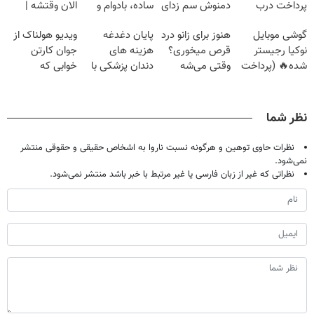
پرداخت درب
دمنوش سم زدای
ساده، بادوام و
الان وقتشه |
منزل و گارانتی😍
گیاهی
اقتصادی
فقط با ۲۵
گوشی موبایل
هنوز برای زانو درد
پایان دغدغه
ویدیو هولناک از
میلیون تومان!!!
نوکیا رجیستر
قرص میخوری؟
هزینه های
جوان کارتن
شده🔥 (پرداخت
وقتی می‌شه
دندان پزشکی با
خوابی که
درب منزل +
بدون عمل
پک سفید کننده
میلیاردر شد.
تخفیف ویژه)
درمانش کرد؟؟؟؟
خانگی
آموزش رایگان
نظر شما
نظرات حاوی توهین و هرگونه نسبت ناروا به اشخاص حقیقی و حقوقی منتشر
نمی‌شود.
نظراتی که غیر از زبان فارسی یا غیر مرتبط با خبر باشد منتشر نمی‌شود.