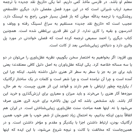
معلم او باشد. در فارسی مأخذ کمی داریم. اما یکی «تاریخ نقد جدید» با ترجمه
سعید ارباب شیرانی است که در این مورد فصل مفصلی دارد. دیگری «فلسفه‌ی
روشنگری» با ترجمه یدالله
موقن
که باز فصل بسیار خوبی راجع به
لیسنگ
دارد.
عجیب است که «تاریخ نقد جدید» مستقیم به سراغ
لسینگ
رفته و
وولف
و
اندرسون و بقیه را کاری ندارد. از این نظر قدری بی‌لطفی شده است. همچنین
کتاب دیگری را احمد سمیعی ترجمه کرده است که فصلی خواندنی در مورد پل
والری
دارد و دنباله‌ی زیبایی‌شناسی بعد از
کانت
است.
وی افزود: اگر بخواهیم به اختصار سخن بگوییم، نظریه‌ عقل‌باوری را می‌توان در دو
یا سه مساله خلاصه کرد. یکی اینکه عقل‌باوران به اصل دلیل کافی معتقدند؛ یعنی
باید برای جز به جز یا سطر به سطر اثر هنری دلیل داشته باشید. اینکه چرا این
آمده است و چرا آن نیامده است و چرا شعر است و کلمات در یک ساختار ارگانیک
/ یکپارچه چطور ارتباطی با هم دارند و قواعد این اثر هنری چیست. به هر حال،
موزه‌ها آثار هنری را می‌خرند و باید میزان و معیاری برای ارزش‌گذاری و خرید این
آثار باشد. باید مشخص باشد که این پول بالاخره برای خرید اثری هنری صرف
می‌شود یا نه. اینها همه مباحث سنت عقل‌باوری زیبایی‌شناختی است. در ایران هم
اتفاقاً بدون اینکه بدانیم، به احتمال زیاد تصورمان از شعر خوب یا هنر خوب همین
ارگانیک بودن، ارتباط داشتن اجزا با یکدیگر و مقدم و
مؤخر
داشتن است. و در
همین‌جاست که مخالفت با
کانت
و نیچه شروع می‌شود، با این ایده که اینها