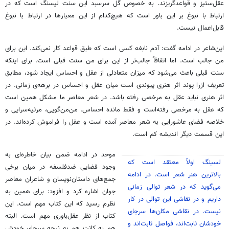
عقل‌ستیز و قواعدگریزند. به خصوص گل سرسبد این سنت
لیسنگ
است که در
ارتباط با نبوغ بر این باور است که هیچ‌کدام از این معیارها در ارتباط با نبوغ
قابل‌اعمال نیست.
این‌شاعر در ادامه گفت: آدم نابغه کسی است که طبق قواعد کار نمی‌کند. این برای
من جالب است. اما اتفاقاٌ جالب‌تر از این برای من سنت قبلی است. برای اینکه
سنت قبلی باعث می‌شود که میزان متعادلی از عقل و احساس ایجاد شود، مطابق
تعریف
ازرا
پوند اثر هنری پیوندی است میان عقل و احساس در برهه‌ی زمانی. در
اثر هنری نباید عقل به مرخصی رفته باشد. در شعر معاصر ما مشکل همین است
که عقل به مرخصی رفته‌است و فقط مانده احساس. من‌من‌گویی، مرثیه‌سرایی و
خلاصه فضای عاشورایی به شعر معاصر آمده است و عقل را فراموش کرده‌اند. در
این قسمت دیگر اندیشه کم است.
موحد در ادامه ضمن بیان خاطره‌ای به
لسینگ اولاً معتقد است که
وجود فضایی
ضدفلسفه
در میان برخی
بالاترین هنر شعر است. در ادامه
جمع‌های داستان‌نویسان و شاعران معاصر
می‌گوید که در شعر توالی زمانی
جوان اشاره کرد و افزود: برای همین به
داریم و در نقاشی این توالی در کار
نظرم رسید که این کتاب مهم است. این
نیست. در نقاشی مکان‌ها
سرجای
کتاب از نظر عقل‌باوری مهم است. البته
خودشان ثابت‌اند، فواصل ثابت‌اند و
هم به
کانت
هم به نیچه
سرجای
خودش