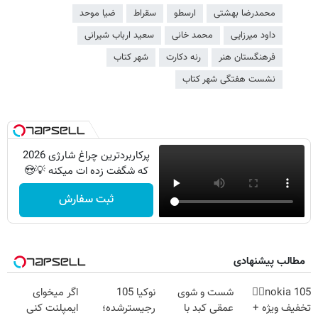
محمدرضا بهشتی
ارسطو
سقراط
ضیا موحد
داود میرزایی
محمد خانی
سعید ارباب شیرانی
فرهنگستان هنر
رنه دکارت
شهر کتاب
نشست هفتگی شهر کتاب
پرکاربردترین چراغ شارژی 2026
که شگفت زده ات میکنه 💡😍
ثبت سفارش
مطالب پیشنهادی
nokia 105👈🏻
شست و شوی
نوکیا 105
اگر میخوای
تخفیف ویژه +
عمقی کبد با
رجیسترشده؛
ایمپلنت کنی