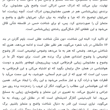
نهایت، بیان می‌کند که ادراک حسی ادراکی است واضح ولی مغشوش. برگ
برنده‌ی زیبایی‌شناسی هم در همین مغشوش‌بودن ادراک است. آنچه زیباست، اما
نمی‌توان توضیح داد که چرا و چگونه. به بیان دیگر، نمی‌توان دقیق و واضح و
متمایز آن را صورت‌بندی کرد. پس، او برای شناخت حسی در فلسفه
شأنی
قائل
می‌شود و این نقطه‌ی آغاز شکل‌گیری رشته‌ی زیبایی‌شناسی است.
او تاکید کرد: البته این شناخت، دون شأن شناخت عقلی است. باوم
گارتن
در بند
۱۱۶ «تأملاتی در باب شعر» می‌گوید، هنر نظیر عقل است و ادامه می‌دهد، هنری که
شناختی می‌دهد. وضحی که هنر به ما می‌دهد وضوحی توضیحی است. کار وضوح
توضیحی یا وضوح امتدادی همان برگ برنده هنر است. برای نمونه اگر ما در
وضوح و مغشوشی زیبایی
قرمزفامی
غروب پیش‌رویمان غوطه‌ور باشیم و دوست
هواشناسی در همان حال برایمان بگوید که تو اشتباه می‌کنی و این
قرمزفامی
به
سبب این است که نوری که از این جرم آسمانی، خورشید، به این سمت می‌آید با
قطرات هوا و ذرات گرد و غبار
منکسر
می‌شود و این رنگ را ایجاد می‌کند. همین
که این هواشناس این مطالب را می‌گوید، انگار آن غروب را زنده‌زنده برده روی میز
جراحی و تشریح می‌کند. به تعبیری در این متمایز و واضح‌سازی زیبایی به
مسلخ
می‌رود. اما
لایب‌نیتس
آغازگر اندیشه‌ای است که در مقابل این رویداد به ما
می‌گوید، نیازی نیست این قدر به دنبال شناخت واضح و متمایز باشیم. برگ
برنده‌ی بعضی از شناخت‌های ما همین نامتمایز و مغشوش‌بودگی‌شان است. باوم