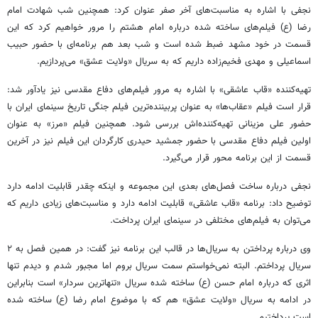
نجفی با اشاره به مناسبت‌های آخر صفر عنوان کرد: همچنین شب شهادت امام
رضا (
ع)
فیلم‌های ساخته شده درباره امام هشتم را مرور خواهیم کرد که این
قسمت در خود مشهد ضبط شده است و شب بعد هم برنامه‌ای با حضور حبیب
اسماعیلی و مهدی فخیم‌زاده داریم که به سریال «ولایت عشق» می‌پردازیم.
تهیه‌کننده «قاب عاشقی» با اشاره به مرور فیلم‌های دفاع مقدسی نیز یادآور شد:
قرار است فیلم «عقاب‌ها» به عنوان پربیننده‌ترین فیلم جنگی تاریخ سینمای ایران با
حضور علی مزینانی تهیه‌کننده‌اش بررسی شود. همچنین فیلم «مرز» به عنوان
اولین فیلم دفاع مقدسی با حضور جمشید حیدری کارگردان این فیلم نیز در آخرین
قسمت از این برنامه محور قرار می‌گیرد.
نجفی درباره ساخت فصل‌های بعدی این مجموعه و اینکه چقدر قابلیت ادامه دارد
توضیح داد: برنامه «قاب عاشقی» قابلیت ادامه دارد و مناسبت‌های زیادی داریم که
می‌توان به فیلم‌های مختلفی در سینمای ایران پرداخت.
وی درباره پرداختن به سریال‌ها در قالب این برنامه نیز گفت: در همین فصل به ۲
سریال پرداختم. البته نمی‌خواستم سمت سریال بروم اما مجبور شدم و دیدم تنها
اثری که درباره امام حسن (
ع)
ساخته شده سریال «تنهاترین سردار» است بنابراین
در ادامه به سریال «ولایت عشق» هم که با موضوع امام رضا (
ع)
ساخته شده
است پرداختیم.