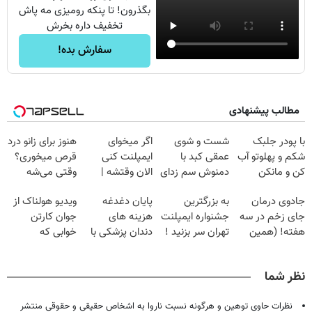
بگذرون! تا پنکه رومیزی مه پاش
تخفیف داره بخرش
سفارش بده!
مطالب پیشنهادی
با پودر جلبک
شست و شوی
اگر میخوای
هنوز برای زانو درد
شکم و پهلوتو آب
عمقی کبد با
ایمپلنت کنی
قرص میخوری؟
کن و مانکن
دمنوش سم زدای
الان وقتشه |
وقتی می‌شه
شو(تخفیف تا
گیاهی
فقط با ۲۵
بدون عمل
جادوی درمان
به بزرگترین
پایان دغدغه
ویدیو هولناک از
امشب)
میلیون تومان!!!
درمانش کرد؟؟؟؟
جای زخم در سه
جشنواره ایمپلنت
هزینه های
جوان کارتن
هفته! (همین
تهران سر بزنید !
دندان پزشکی با
خوابی که
حالا رایگان
| فقط ۲۵
پک سفید کننده
میلیاردر شد.
صحبت کنید)
میلیون !
خانگی
آموزش رایگان
نظر شما
نظرات حاوی توهین و هرگونه نسبت ناروا به اشخاص حقیقی و حقوقی منتشر