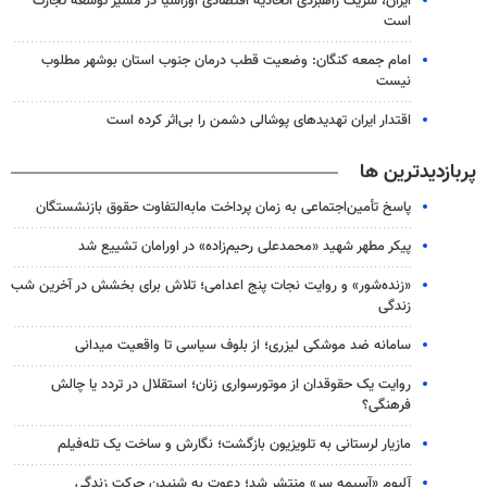
ایران، شریک راهبردی اتحادیه اقتصادی اوراسیا در مسیر توسعه تجارت
است
امام جمعه کنگان: وضعیت قطب درمان جنوب استان بوشهر مطلوب
نیست
اقتدار ایران تهدیدهای پوشالی دشمن را بی‌اثر کرده است
پربازدیدترین ها
پاسخ تأمین‌اجتماعی به زمان پرداخت مابه‌التفاوت حقوق بازنشستگان
پیکر مطهر شهید «محمدعلی رحیم‌زاده» در اورامان تشییع شد
«زنده‌شور» و روایت نجات پنج اعدامی؛ تلاش برای بخشش در آخرین شب
زندگی
سامانه ضد موشکی لیزری؛ از بلوف سیاسی تا واقعیت میدانی
روایت یک حقوقدان از موتورسواری زنان؛ استقلال در تردد یا چالش
فرهنگی؟
مازیار لرستانی به تلویزیون بازگشت؛ نگارش و ساخت یک تله‌فیلم
آلبوم «آسیمه سر» منتشر شد؛ دعوت به شنیدن حرکتِ زندگی