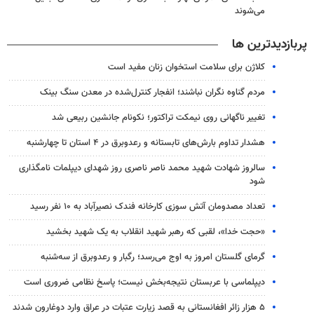
می‌شوند
پربازدیدترین ها
کلاژن برای سلامت استخوان زنان مفید است
مردم گناوه نگران نباشند؛ انفجار کنترل‌شده در معدن سنگ بینک
تغییر ناگهانی روی نیمکت تراکتور؛ نکونام جانشین ربیعی شد
هشدار تداوم بارش‌های تابستانه و رعدوبرق در ۴ استان تا چهارشنبه
سالروز شهادت شهید محمد ناصر ناصری روز شهدای دیپلمات نامگذاری
شود
تعداد مصدومان آتش سوزی کارخانه فندک نصیرآباد به ۱۰ نفر رسید
«حجت خدا»، لقبی که رهبر شهید انقلاب به یک شهید بخشید
گرمای گلستان امروز به اوج می‌رسد؛ رگبار و رعدوبرق از سه‌شنبه
دیپلماسی با عربستان نتیجه‌بخش نیست؛ پاسخ نظامی ضروری است
۵ هزار زائر افغانستانی به قصد زیارت عتبات در عراق وارد دوغارون شدند