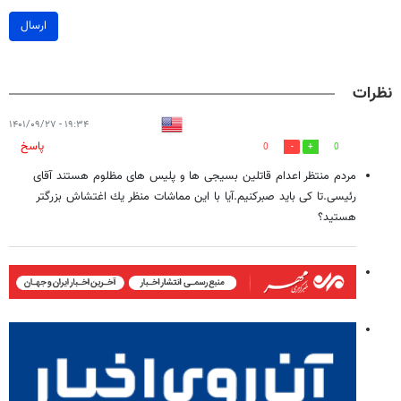
ارسال
نظرات
۱۹:۳۴ - ۱۴۰۱/۰۹/۲۷
پاسخ
0
0
مردم منتظر اعدام قاتلين بسيجى ها و پليس هاى مظلوم هستند آقاى
رئيسى.تا كى بايد صبركنيم.آيا با اين مماشات منظر يك اغتشاش بزرگتر
هستيد؟