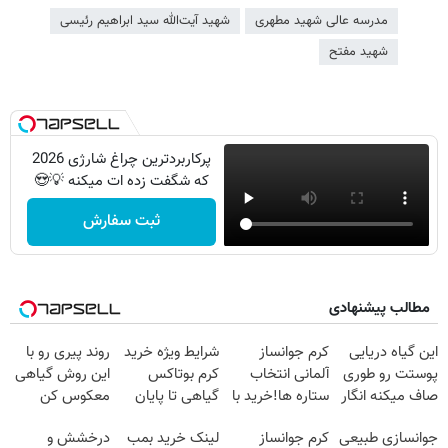
مدرسه عالی شهید مطهری
شهید آیت‌الله سید ابراهیم رئیسی
شهید مفتح
پرکاربردترین چراغ شارژی 2026
که شگفت زده ات میکنه 💡😍
ثبت سفارش
مطالب پیشنهادی
این گیاه دریایی
کرم جوانساز
شرایط ویژه خرید
روند پیری رو با
پوستت رو طوری
آلمانی انتخاب
کرم بوتاکس
این روش گیاهی
صاف میکنه انگار
ستاره ها!خرید با
گیاهی تا پایان
معکوس کن
20سال جوون
تخفیف
امشب!
جوانسازی طبیعی
کرم جوانساز
لینک خرید بمب
درخشش و
شدی🔥