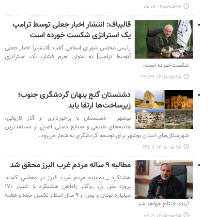
۱۴۰۵-۰۵-۱۶ ۰۵:۰۹
قالیباف: انتشار اخبار جعلی توسط ترامپ
یک استراتژی شکست خورده است
رئیس مجلس شورای اسلامی گفت: [انتشار] اخبار جعلی
[توسط ترامپ] به عنوان اهرم فشار، یک استراتژی
شکست‌خورده است.
۱۴۰۵-۰۵-۱۵ ۲۲:۳۹
دشتستان گنج پنهان گردشگری جنوب؛
زیرساخت‌ها ارتقا یابد
بوشهر - دشتستان با برخورداری از آثار تاریخی،
جاذبه‌های طبیعی و صنایع دستی اصیل از مستعدترین
شهرستان‌های استان بوشهر برای توسعه گردشگری به شمار می‌رود.
۱۴۰۵-۰۵-۱۵ ۱۲:۰۸
مطالبه ۹ ساله مردم غرب البرز محقق شد
هشتگرد _ نماینده مردم غرب البرز در مجلس گفت:
پروژه ملی پل روگذر راه‌آهن هشتگرد با اعتبار ۱۷۰
میلیارد تومان و پس از ۹ سال انتظار تکمیل شده و هفته
آینده افتتاح خواهد شد.
۱۴۰۵-۰۵-۱۵ ۰۶:۱۹