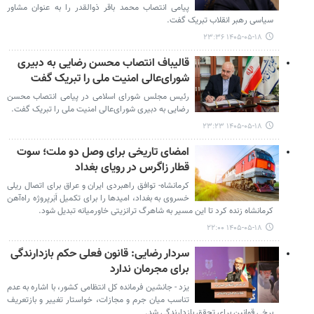
پیامی انتصاب محمد باقر ذوالقدر را به عنوان مشاور
سیاسی رهبر انقلاب تبریک گفت.
۱۴۰۵-۰۵-۱۸ ۲۳:۳۶
قالیباف انتصاب محسن رضایی به دبیری
شورای‌عالی امنیت ملی را تبریک گفت
رئیس مجلس شورای اسلامی در پیامی انتصاب محسن
رضایی به دبیری شورای‌عالی امنیت ملی را تبریک گفت.
۱۴۰۵-۰۵-۱۸ ۲۳:۲۳
امضای تاریخی برای وصل دو ملت؛ سوت
قطار زاگرس در رویای بغداد
کرمانشاه- توافق راهبردی ایران و عراق برای اتصال ریلی
خسروی به بغداد، امیدها را برای تکمیل اَبَرپروژه راه‌آهن
کرمانشاه زنده کرد تا این مسیر به شاهرگ ترانزیتی خاورمیانه تبدیل شود.
۱۴۰۵-۰۵-۱۸ ۲۲:۰۰
سردار رضایی: قانون فعلی حکم بازدارندگی
برای مجرمان ندارد
یزد - جانشین فرمانده کل انتظامی کشور، با اشاره به عدم
تناسب میان جرم و مجازات، خواستار تغییر و بازتعریف
برخی قوانین برای تحقق بازدارندگی شد.