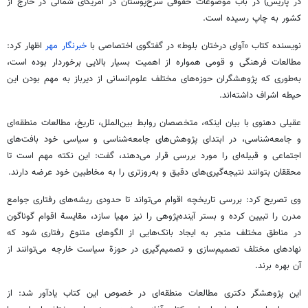
در پاریس) در باب موضوعات حقوقی سرخ‌پوستان در آمریکای شمالی در خارج از
کشور به چاپ رسیده است.
نویسنده کتاب «آوای درختان بلوط» در گفتگوی اختصاصی با
خبرنگار مهر
اظهار کرد:
مطالعات فرهنگی و قومی همواره از اهمیت بسیار بالایی برخوردار بوده است،
به‌طوری که پژوهشگران حوزه‌های مختلف علوم‌انسانی از دیرباز به مهم بودن این
حیطه اشراف داشته‌اند.
عقیلی دهنوی با بیان اینکه، متخصصان روابط بین‌الملل، تاریخ، مطالعات منطقه‌ای
و جامعه‌شناسی، در ابتدای پژوهش‌های جامعه‌شناسی و سیاسی خود بافت‌های
اجتماعی و قبیله‌ای را مورد بررسی قرار می‌دهند، گفت: این نکته مهم است تا
محققان بتوانند نتیجه‌گیری‌های دقیق و به‌روزتری را به مخاطبین خود عرضه دارند.
وی تصریح کرد: بررسی تاریخچه اقوام می‌تواند تا حدودی ریشه‌های رفتاری جوامع
مدرن را تبیین کرده و بستر آینده‌پژوهی را نیز مهیا سازد،
مقایسة
اقوام گوناگون
در مناطق مختلف منجر به ایجاد بانک‌هایی از الگوهای متنوع رفتاری شود که
نهادهای مختلف تصمیم‌سازی و تصمیم‌گیری در
حوزة
سیاست خارجه می‌توانند از
آن بهره برند.
این پژوهشگر دکتری مطالعات منطقه‌ای در خصوص این کتاب یادآور شد: از