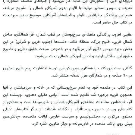
دریچه‌ای ادبی و اسطوره‌ای این کتاب آغاز می‌شود و جنبه‌های مختلف اسطوره را
تعریف و سپس اساطیر مرتبط با اقوام بدوی آمریکای شمالی را تشریح می‌کند،
همچنین پراکندگی جغرافیایی اقوام و قبیله‌های آمریکایی موضوع بعدی موردبحث
در کتاب حال حاضر است.
عقیلی افزود: پراکندگی منطقه‌ای سرخ‌پوستان در قطب شمال، فرا شمالگان، ساحل
شمال غربی، خلیج بزرگ،
منطقة
فلات، دشت‌ها (جنوب غربی و شرقی) در این
بخش مورد بررسی دقیق قرار می‌گیرد و در خصوص مباحث حقوق بشری و تضییع
حقوق این ساکنان اولیه و اصلی آمریکای شمالی بحث می‌شود.
گفتنی است این کتاب با همکاری مبین کرباسی توسط انتشارات پیام علوی اصفهان
در ۹۰ صفحه و در شمارگان هزار نسخه منتشر شد.
این کتاب در مقدمه خود به تمام سرخ‌پوستانی که در خانه و سرزمینشان با آنها
همچون غریبه برخورد شد تقدیم شده است. الیاس عقیلی دهنوی، نویسنده این
اثر، کارشناس مطالعات منطقه‌ای (آمریکای شمالی و خاورمیانه) است و تعدادی از
کتاب‌های وی در همین حوزه تألیف و نگاشته شده‌اند، از دیگر کتاب‌های عقیلی
دهنوی می‌توان به «
جکسونیسم
و سیاست خارجی ایالات متحده»، «چالش‌های
پیش روی ایالات متحده در خاورمیانه» و دیگر عناوین اشاره کرد.