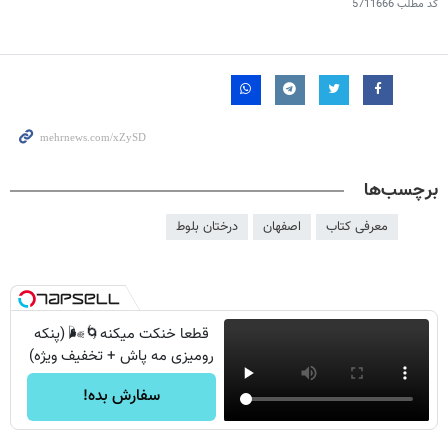
کد مطلب
5711666
برچسب‌ها
معرفی کتاب
اصفهان
درختان بلوط
قطعا خنکت میکنه🌀🌬️ (پنکه
رومیزی مه پاش + تخفیف ویژه)
سفارش بده!