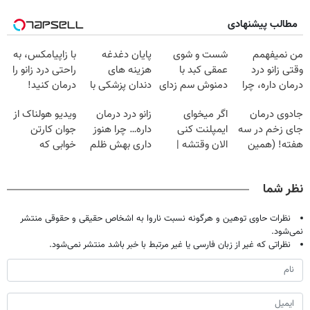
مطالب پیشنهادی
من نمیفهمم
شست و شوی
پایان دغدغه
با زاپیامکس، به
وقتی زانو درد
عمقی کبد با
هزینه های
راحتی درد زانو را
درمان داره، چرا
دمنوش سم زدای
دندان پزشکی با
درمان کنید!
دردش رو داری
گیاهی
پک سفید کننده
جادوی درمان
اگر میخوای
زانو درد درمان
ویدیو هولناک از
تحمل میکنی؟❗
خانگی
جای زخم در سه
ایمپلنت کنی
داره… چرا هنوز
جوان کارتن
هفته! (همین
الان وقتشه |
داری بهش ظلم
خوابی که
حالا رایگان
فقط با ۲۵
می‌کنی؟
میلیاردر شد.
صحبت کنید)
میلیون تومان!!!
آموزش رایگان
نظر شما
نظرات حاوی توهین و هرگونه نسبت ناروا به اشخاص حقیقی و حقوقی منتشر
نمی‌شود.
نظراتی که غیر از زبان فارسی یا غیر مرتبط با خبر باشد منتشر نمی‌شود.