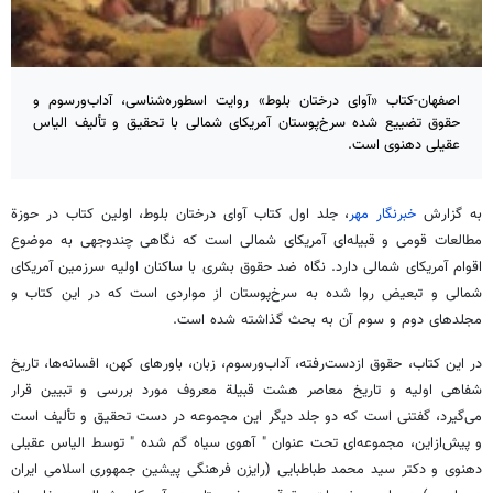
اصفهان-کتاب «آوای درختان بلوط» روایت اسطوره‌شناسی، آداب‌ورسوم و
حقوق تضییع شده سرخ‌پوستان آمریکای شمالی با تحقیق و تألیف الیاس
عقیلی دهنوی است.
به گزارش
خبرنگار مهر
، جلد اول کتاب آوای درختان بلوط، اولین کتاب در
حوزة
مطالعات قومی و قبیله‌ای آمریکای شمالی است که نگاهی چندوجهی به موضوع
اقوام آمریکای شمالی دارد. نگاه ضد حقوق بشری با ساکنان اولیه سرزمین آمریکای
شمالی و تبعیض روا شده به سرخ‌پوستان از مواردی است که در این کتاب و
مجلدهای دوم و سوم آن به بحث گذاشته شده است.
در این کتاب، حقوق ازدست‌رفته،
آداب‌ورسوم
، زبان، باورهای کهن، افسانه‌ها، تاریخ
شفاهی اولیه و تاریخ معاصر هشت
قبیلة
معروف مورد بررسی و تبیین قرار
می‌گیرد، گفتنی است که دو جلد دیگر این مجموعه در دست تحقیق و تألیف است
و پیش‌ازاین، مجموعه‌ای تحت عنوان "
آهوی
سیاه گم شده " توسط الیاس عقیلی
دهنوی و دکتر سید محمد طباطبایی (رایزن فرهنگی پیشین جمهوری اسلامی ایران