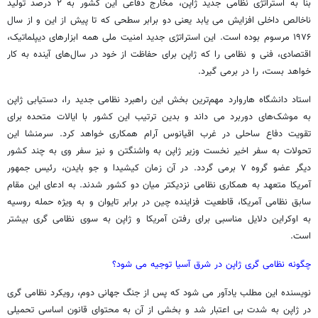
بنا به استراتژی نظامی جدید ژاپن، مخارج دفاعی این کشور به ۲ درصد تولید
ناخالص داخلی افزایش می یابد یعنی دو برابر سطحی که تا پیش از این و از سال
۱۹۷۶ مرسوم بوده است. این استراتژی جدید امنیت ملی همه ابزارهای دیپلماتیک،
اقتصادی، فنی و نظامی را که ژاپن برای حفاظت از خود در سال‌های آینده به کار
خواهد بست، را در برمی گیرد.
استاد دانشگاه هاروارد مهم‌ترین بخش این راهبرد نظامی جدید را، دستیابی ژاپن
به موشک‌های دوربرد می داند و بدین ترتیب این کشور با ایالات متحده برای
تقویت دفاع ساحلی در غرب اقیانوس آرام همکاری خواهد کرد. سرمنشا این
تحولات به سفر اخیر نخست وزیر ژاپن به واشنگتن و نیز سفر وی به چند کشور
دیگر عضو گروه ۷ برمی گردد. در آن زمان کیشیدا و جو بایدن، رئیس جمهور
آمریکا متعهد به همکاری نظامی نزدیکتر میان دو کشور شدند. به ادعای این مقام
سابق نظامی آمریکا، قاطعیت فزاینده چین در برابر تایوان و به ویژه حمله روسیه
به اوکراین دلایل مناسبی برای رفتن آمریکا و ژاپن به سوی نظامی گری بیشتر
است.
چگونه نظامی گری ژاپن در شرق آسیا توجیه می شود؟
نویسنده این مطلب یادآور می شود که پس از جنگ جهانی دوم، رویکرد نظامی گری
در ژاپن به شدت بی اعتبار شد و بخشی از آن به محتوای قانون اساسی تحمیلی