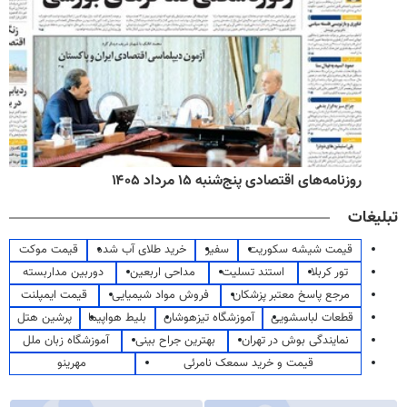
روزنامه‌های اقتصادی پنج‌شنبه ۱۵ مرداد ۱۴۰۵
تبلیغات
قیمت شیشه سکوریت
سفیر
خرید طلای آب شده
قیمت موکت
تور کربلا
استند تسلیت
مداحی اربعین
دوربین مداربسته
مرجع پاسخ معتبر پزشکان
فروش مواد شیمیایی
قیمت ایمپلنت
قطعات لباسشویی
آموزشگاه تیزهوشان
بلیط هواپیما
پرشین هتل
نمایندگی بوش در تهران
بهترین جراح بینی
آموزشگاه زبان ملل
قیمت و خرید سمعک نامرئی
مهرینو