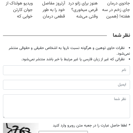
جادوی درمان
هنوز برای زانو درد
آرتروز مفاصل
ویدیو هولناک از
تحمل میکنی؟❗
خانگی
میلیون تومان!!!
جای زخم در سه
قرص میخوری؟
خود را به طور
جوان کارتن
هفته! (همین
وقتی می‌شه
قطعی درمان
خوابی که
حالا رایگان
بدون عمل
کنید!
میلیاردر شد.
صحبت کنید)
درمانش کرد؟؟؟؟
◗پرسش‌نامه◖
آموزش رایگان
نظر شما
نظرات حاوی توهین و هرگونه نسبت ناروا به اشخاص حقیقی و حقوقی منتشر
نمی‌شود.
نظراتی که غیر از زبان فارسی یا غیر مرتبط با خبر باشد منتشر نمی‌شود.
*
لطفا حاصل عبارت را در جعبه متن روبرو وارد کنید