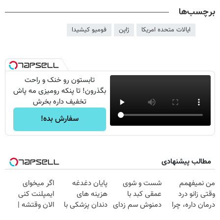
برچسب‌ها
ایالات متحده امریکا
ژاپن
فومیو کیشیدا
تابستون رو خنک و راحت
بگذرون! تا پنکه رومیزی مه پاش
تخفیف داره بخرش
سفارش بده!
مطالب پیشنهادی
من نمیفهمم
شست و شوی
پایان دغدغه
اگر میخوای
وقتی زانو درد
عمقی کبد با
هزینه های
ایمپلنت کنی
درمان داره، چرا
دمنوش سم زدای
دندان پزشکی با
الان وقتشه |
دردش رو داری
گیاهی
پک سفید کننده
فقط با ۲۵