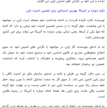
نشده و این خود بر نگرانی های امنیتی ژاپن می افزاید.
تکیه دوباره بر آمریکا؛ بهترین استراتژی برای تضمین امنیت ژاپن
نویسنده کتاب «آینده قدرت» در ادامه یادداشت خود معتقد است ژاپن در مواجهه
با این وضعیت، چهار گزینه را در مسیر تضمین امنیت خود پیش رو دارد که البته
که تنها یکی از آن‌ها، یعنی متکی بودن دوباره به آمریکا می تواند برای این کشور
نویدبخش باشد.
بنا به ادعای نویسنده، اگر ژاپن در مواجهه با نگرانی های امنیتی خود به سوی
اصلاح صلح‌طلبی مندرج در قانون اساسی خود و تسلیح مجدد خود به عنوان یک
کشور هسته‌ای برود، راهکاری پرهزینه و خطرناک را انتخاب کرده که ازحمایت
عمومی نیز برخودار نخواهد بود.
در عین حال، گزینه بی طرفی و تکیه بر منشور سازمان ملل نیز امنیت کافی را
برای ژاپن تامین نمی کند. از سوی اگر به سمت تشکیل اتحاد با چین برود، خطر
نفوذ بسیار زیاد چین بر سیاست ژاپن دور از ذهن نیست و در نهایت تنها گزینه
مناسب باقی مانده برای ژاپنی ها، همانا اتحاد دوباره با آمریکا در زمینه نظامی
است.
به ادعای نویسنده، این اتحاد تا حد زیادی امن ترین و مقرون به صرفه ترین گزینه