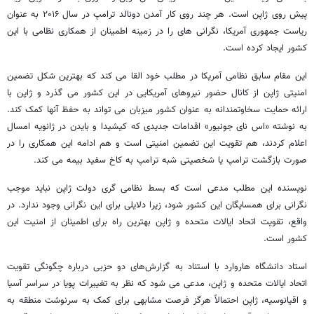
پیش روی ژاپن است. هر چند روی کار آمدن دونالد ترامپ در سال ۲۰۱۶ به عنوان
ریاست جمهوری آمریکا، نگرانی های را در زمینه اطمینان از همکاری نظامی با این
کشور ایجاد کرده است.
این مقام سابق نظامی آمریکا در مطلب خود القا می کند که بهترین شکل تضمین
امنیتی ژاپن از کانال حضور نیروهای آمریکایی در این کشور می گذرد و ژاپن با
ارائه حمایت سخاوتمندانه به عنوان کشور میزبان می تواند به حفظ آنها کمک کند.
به نوشته «اس نای جونیور» اقدامات جدیدی که کیشیدا و بایدن در ژانویه امسال
اعلام کردند، هم تقویت این تضمین امنیتی است و هم ادامه این همکاری را در
صورت بازگشت ترامپ یا شخصیتی شبه ترامپ به کاخ سفید بیمه می کند.
نویسنده این مطلب مدعی است که بسط نظامی گری دولت ژاپن نباید موجب
نگرانی برای همسایگان این کشور شود، زیرا دلایلی برای این نگرانی وجود ندارد. در
واقع، تقویت اتحاد ایالات متحده و ژاپن بهترین راه برای اطمینان از امنیت این
کشور است.
استاد دانشگاه هاروارد با استناد به گزارش‌های دو حزبی درباره چگونگی تقویت
اتحاد ایالات متحده و ژاپن، مدعی می شود که نظر به تغییرات پویا در سراسر آسیا
و اقیانوسیه، ژاپن احتمالاً هرگز فرصت مشابهی برای کمک به سرنوشت منطقه به