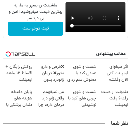
ماشینت رو بسپر به ما، به
بهترین قیمت میفروشیم! امن و
بی درد سر
ثبت درخواست
مطالب پیشنهادی
اگر میخوای
شست و شوی
❌قرص‌ و دارو
روکش رایگان +
ایمپلنت کنی
عمقی کبد با
نخور❌ درمان
اقساط ۱۲ ماهه
الان وقتشه |
دمنوش سم زدای
زانودرد بدون
ایمپلنت
فقط با ۲۵
گیاهی
قرص
دندونت از دست
شست و شوی
من نمیفهمم
پایان دغدغه
میلیون تومان!!!
رفته؟ وقت
چربی های کبد با
وقتی زانو درد
هزینه های
ایمپلنت
نوشیدنی
درمان داره، چرا
دندان پزشکی با
دیجیتاله
گیاهی(55%تخفیف)
دردش رو داری
پک سفید کننده
تحمل میکنی؟❗
خانگی
نظر شما