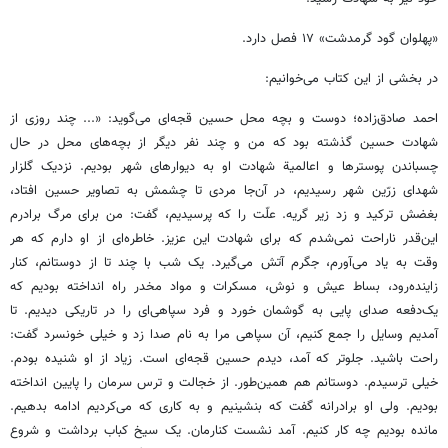
«پهلوان گود گرمدشت» ۱۷ فصل دارد.
در بخشی از این کتاب می‌خوانیم:
احمد صادق‌زاده؛ دوست و بچه محل حسین قجه‌ای می‌گوید: «... چند روزی از
شهادت حسین گذشته بود که من و چند نفر دیگر از بچه‌های محل در حال
چسباندن پوسترها و اعالمیة شهادت او به دیوارهای شهر بودیم. نزدیک گلزار
شهدای زرّین شهر رسیدیم، در آن‌جا مردی تا چشمش به تصاویر حسین افتاد،
بغضش ترکید و زد زیر گریه. علّت را که پرسیدیم، گفت: من برای مرگ برادرم
این‌قدر ناراحت نمی‌شدم که برای شهادت این عزیز. خاطره‌ای از او دارم که هر
وقت به یاد می‌آورم، جگرم آتش می‌گیرد. یک شب با چند تا از دوستانم، کنار
زاینده‌رود، بساط عیش و نوش، مسکرات و مواد مخدر راه انداخته بودیم که
یک‌دفعه صدای پایی به گوشمان خورد و فرد سپاهی‌ای را در تاریکی دیدیم. تا
آمدیم وسایل را جمع کنیم، آن سپاهی مرا به نام صدا زد و خیلی خونسرد گفت:
راحت باشید. جلوتر که آمد، دیدم حسین قجه‌ای است. زیاد از او شنیده بودم.
خیلی ترسیدم. دوستانم هم همین‌طور. از خجالت و ترس سرمان را پایین انداخته
بودیم. ولی او برادرانه گفت که بنشینیم و به کاری که می‌کردیم ادامه بدهیم.
مانده بودیم چه کار کنیم. آمد نشست کنارمان. یک سیخ کباب برداشت و شروع