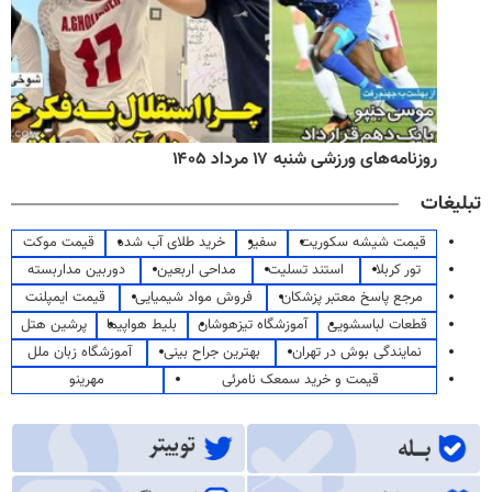
روزنامه‌های ورزشی شنبه ۱۷ مرداد ۱۴۰۵
تبلیغات
قیمت شیشه سکوریت
سفیر
خرید طلای آب شده
قیمت موکت
تور کربلا
استند تسلیت
مداحی اربعین
دوربین مداربسته
مرجع پاسخ معتبر پزشکان
فروش مواد شیمیایی
قیمت ایمپلنت
قطعات لباسشویی
آموزشگاه تیزهوشان
بلیط هواپیما
پرشین هتل
نمایندگی بوش در تهران
بهترین جراح بینی
آموزشگاه زبان ملل
قیمت و خرید سمعک نامرئی
مهرینو