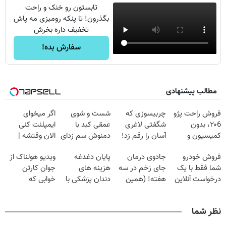
تابستون رو خنک و راحت
بگذرون! تا پنکه رومیزی مه پاش
تخفیف داره بخرش
سفارش بده!
مطالب پیشنهادی
فروش راحت پژو
چربیسوزی که
شست و شوی
اگر میخوای
۲۰6، بدون
شگفتی لاغری
عمقی کبد با
ایمپلنت کنی
کمیسیون و
آسان را رقم زد!
دمنوش سم زدای
الان وقتشه |
دردسر
گیاهی
فقط با ۲۵
فروش خودرو
جادوی درمان
پایان دغدغه
ویدیو هولناک از
میلیون تومان!!!
شما فقط با یک
جای زخم در سه
هزینه های
جوان کارتن
درخواست آنلاین
هفته! (همین
دندان پزشکی با
خوابی که
✔
حالا رایگان
پک سفید کننده
میلیاردر شد.
صحبت کنید)
خانگی
آموزش رایگان
نظر شما