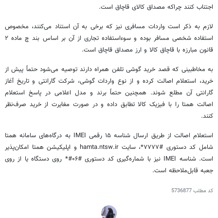
اجتناب کنند چراکه مصداق کالای قاچاق است.
لازم به ذکر است واردات مسافری نیز که برخی به آن استناد می‌کنند، مخصوص
استفاده شخصی مسافر بوده و سوءاستفاده تجاری از آن بر اساس بند چ ماده ۲
قانون مبارزه با قاچاق کالا و ارز مصداق قاچاق است.
به مخاطبینی که قصد خرید گوشی تلفن همراه دارند توصیه می‌شود حتماً پیش از
خرید، استعلام اصالت کرده و از نوع واردات گوشی، شرکت گارانتی و تاریخ آغاز
گارانتی آن مطلع شوند. همچنین حتماً برند و مدل اعلامی در پاسخ استعلام
اصالت همتا را با فیزیک کالا تطابق داده و در صورت مغایرت از خرید صرف‌نظر
کنند.
استعلام اصالت از طریق ارسال شناسه ۱۵ رقمی IMEI به درگاه‌های سامانه همتا
شامل کد دستوری #۷۷۷۷*، سایت hamta.ntsw.ir و اپلیکیشن همتا امکان‌پذیر
است. شناسه IMEI نیز با شماره‌گیری کد دستوری #۰۶#* روی دستگاه یا از روی
جعبه قابل‌ملاحظه است.
کد مطلب
5736877