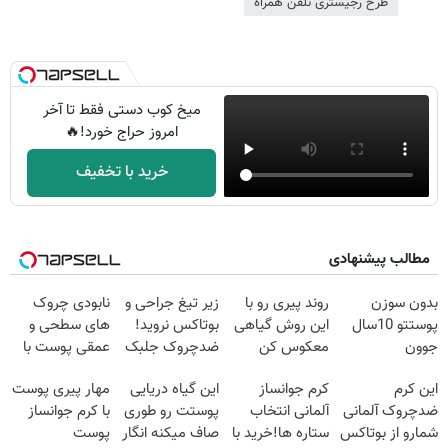
طرح رجیستری تلفن همراه
میخ کوب دستی فقط تا آخر
امروز حراج خورد!🔥
خرید با تخفیف
مطالب پیشنهادی
بدون سوزن
روند پیری رو با
زیر تیغ جراحی و
نابودی چروک
پوستتو 10سال
این روش گیاهی
بوتاکس نروید!
های سطحی و
جوون
معکوس کن
ضدچروک جلبک
عمقی پوست با
کن50%تخفیف
با40%تخفیف
کرم
این کرم
کرم جوانساز
این گیاه دریایی
مهار پیری پوست
پاییزی
آلمانی(45%تخفیف)
ضدچروک آلمانی
آلمانی انتخاب
پوستت رو طوری
با کرم جوانساز
شمارو از بوتاکس
ستاره ها!خرید با
صاف میکنه انگار
پوست