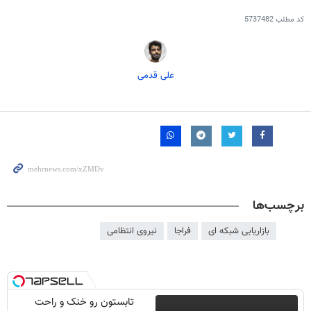
کد مطلب
5737482
علی قدمی
برچسب‌ها
بازاریابی شبکه ای
فراجا
نیروی انتظامی
تابستون رو خنک و راحت