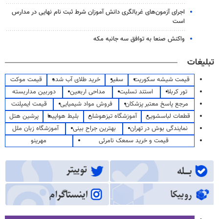
اجرای آزمون‌های غربالگری دانش آموزان شرط ثبت نام نهایی در مدارس
است
واکنش صنعا به توافق سه جانبه مکه
تبلیغات
قیمت شیشه سکوریت
سفیر
خرید طلای آب شده
قیمت موکت
تور کربلا
استند تسلیت
مداحی اربعین
دوربین مداربسته
مرجع پاسخ معتبر پزشکان
فروش مواد شیمیایی
قیمت ایمپلنت
قطعات لباسشویی
آموزشگاه تیزهوشان
بلیط هواپیما
پرشین هتل
نمایندگی بوش در تهران
بهترین جراح بینی
آموزشگاه زبان ملل
قیمت و خرید سمعک نامرئی
مهرینو