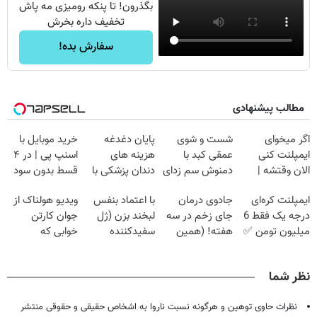
بگذرون! تا پنکه رومیزی مه پاش
تخفیف داره بخرش
سفارش بده!
مطالب پیشنهادی
اگر میخوای
شست و شوی
پایان دغدغه
خرید موبایل با
ایمپلنت کنی
عمقی کبد با
هزینه های
اسنپ پی | در ۴
الان وقتشه |
دمنوش سم زدای
دندان پزشکی با
قسط بدون سود
فقط با ۲۵
گیاهی
پک سفید کننده
و کارمزد!
ایمپلنت کره‌ای
جادوی درمان
با اعتماد بنفس
ویدیو هولناک از
میلیون تومان!!!
خانگی
درجه یک فقط 6
جای زخم در سه
لبخند بزن (ژل
جوان کارتن
میلیون تومن ✅
هفته! (همین
سفیدکننده
خوابی که
حالا رایگان
دندان40%تخفیف)
میلیاردر شد.
صحبت کنید)
آموزش رایگان
نظر شما
نظرات حاوی توهین و هرگونه نسبت ناروا به اشخاص حقیقی و حقوقی منتشر