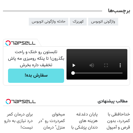
برچسب‌ها
واژگونی اتوبوس
کهریزک
حادثه واژگونی اتوبوس
تابستون رو خنک و راحت
بگذرون! تا پنکه رومیزی مه پاش
تخفیف داره بخرش
سفارش بده!
مطالب پیشنهادی
خداحافظی با
پایان دغدغه
میخوای
برای درمان کمر
کمردرد، بدون
هزینه های
کمردردت رو "در
درد نیازی به دارو
قرص و آمپول
دندان پزشکی با
منزل" درمان
نیست!