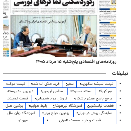
روزنامه‌های اقتصادی پنج‌شنبه ۱۵ مرداد ۱۴۰۵
تبلیغات
قیمت شیشه سکوریت
سفیر
خرید طلای آب شده
قیمت موکت
تور کربلا
استند تسلیت
مداحی اربعین
دوربین مداربسته
مرجع پاسخ معتبر پزشکان
فروش مواد شیمیایی
قیمت ایمپلنت
قطعات لباسشویی
آموزشگاه تیزهوشان
بلیط هواپیما
پرشین هتل
نمایندگی بوش در تهران
بهترین جراح بینی
آموزشگاه زبان ملل
قیمت و خرید سمعک نامرئی
مهرینو