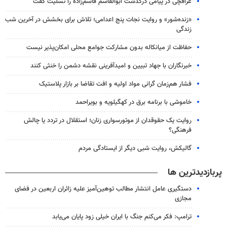
عراقچی در پیامی درگذشت ابوالقاسم قاسم‌زاده را تسلیت گفت
«زنده‌شور» و روایت نجات پنج اعدامی؛ تلاش برای بخشش در آخرین شب
زندگی
حفاظت از میانکاله بدون مشارکت جوامع محلی امکان‌پذیر نیست
خبرنگاران با جهاد تبیین و امیدآفرینی نقشه دشمن را خنثی کنند
فشار هم‌زمان گرانی مواد اولیه و افت تقاضا بر بازار پلاستیک
خاموشی با برنامه برق در کهگیلویه و بویراحمد
روایت یک حقوقدان از موتورسواری زنان؛ استقلال در تردد یا چالش
فرهنگی؟
گالیکش، روایت شبی دیگر از ایستادگی مردم
پربازدیدترین ها
دستگیری عامل انتشار مطالب توهین‌آمیز علیه زائران اربعین در فضای
مجازی
ترامپ: فکر می‌کنم جنگ با ایران خیلی زود پایان می‌یابد