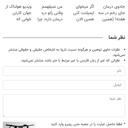
پک سفید کننده
کنی؟ (◂فیلم +
(◂پرسش‌نامه رو
جادوی درمان
اگر میخوای
من نمیفهمم
ویدیو هولناک از
خانگی
◂پرسش‌نامه)
پر کن)
جای زخم در سه
ایمپلنت کنی
وقتی زانو درد
جوان کارتن
هفته! (همین
همین الان
درمان داره، چرا
خوابی که
حالا رایگان
وقتشه | فقط با
دردش رو داری
میلیاردر شد.
صحبت کنید)
۲۵ میلیون
تحمل میکنی؟❗
آموزش رایگان
نظر شما
تومان!!!
نظرات حاوی توهین و هرگونه نسبت ناروا به اشخاص حقیقی و حقوقی منتشر
نمی‌شود.
نظراتی که غیر از زبان فارسی یا غیر مرتبط با خبر باشد منتشر نمی‌شود.
*
لطفا حاصل عبارت را در جعبه متن روبرو وارد کنید