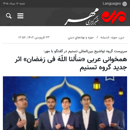
شنبه ۱۷ مرداد ۱۴۰۵
دين، حوزه، انديشه
حوزه و نهادهاي ديني
۲۳ فروردین ۱۴۰۲، ۱۲:۵۶
سرپرست گروه تواشیح بین‌المللی تسنیم در گفتگو با مهر:
همخوانی عربی «سَأَلنا اللّهَ فی رَمَضان» اثر
جدید گروه تسنیم