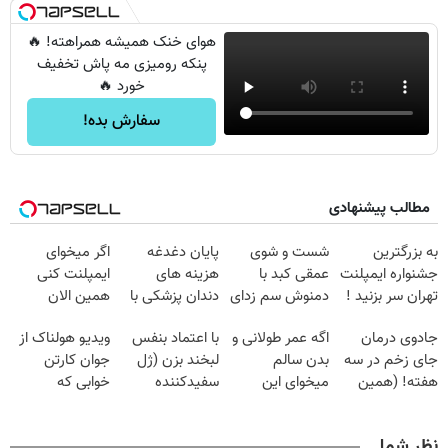
هوای خنک همیشه همراهته! 🔥
پنکه رومیزی مه پاش تخفیف
خورد 🔥
سفارش بده!
مطالب پیشنهادی
به بزرگترین
شست و شوی
پایان دغدغه
اگر میخوای
جشنواره ایمپلنت
عمقی کبد با
هزینه های
ایمپلنت کنی
تهران سر بزنید !
دمنوش سم زدای
دندان پزشکی با
همین الان
| فقط ۲۵
گیاهی
پک سفید کننده
وقتشه | فقط با
جادوی درمان
اگه عمر طولانی و
با اعتماد بنفس
ویدیو هولناک از
میلیون !
خانگی
۲۵ میلیون
جای زخم در سه
بدن سالم
لبخند بزن (ژل
جوان کارتن
تومان!!!
هفته! (همین
میخوای این
سفیدکننده
خوابی که
حالا رایگان
نوشیدنی رو با
دندان40%تخفیف)
میلیاردر شد.
صحبت کنید)
تخفیف بخر
آموزش رایگان
نظر شما