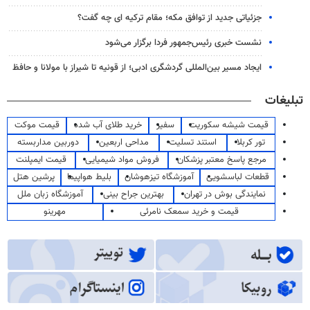
جزئیاتی جدید از توافق مکه؛ مقام ترکیه ای چه گفت؟
نشست خبری رئیس‌جمهور فردا برگزار می‌شود
ایجاد مسیر بین‌المللی گردشگری ادبی؛ از قونیه تا شیراز با مولانا و حافظ
تبلیغات
قیمت شیشه سکوریت
سفیر
خرید طلای آب شده
قیمت موکت
تور کربلا
استند تسلیت
مداحی اربعین
دوربین مداربسته
مرجع پاسخ معتبر پزشکان
فروش مواد شیمیایی
قیمت ایمپلنت
قطعات لباسشویی
آموزشگاه تیزهوشان
بلیط هواپیما
پرشین هتل
نمایندگی بوش در تهران
بهترین جراح بینی
آموزشگاه زبان ملل
قیمت و خرید سمعک نامرئی
مهرینو