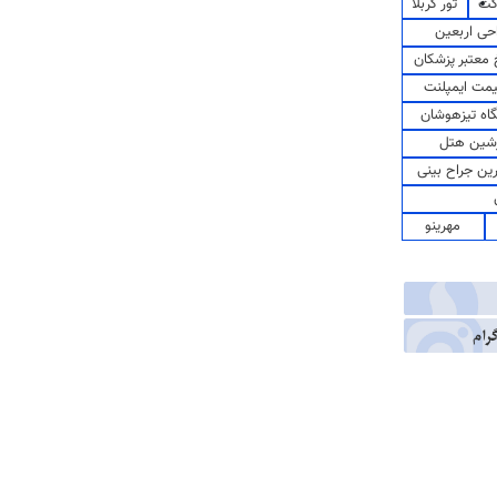
کت
تور کربلا
حی اربعین
معتبر پزشکان
مت ایمپلنت
اه تیزهوشان
شین هتل
رین جراح بینی
مهرینو