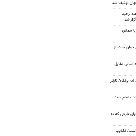
دالرحیم
زار شد
با همتای
جوان به دنبال
د آسانی مقابل
 پرتگاه/ تارتار
لاب امام سید
جرای طرحی که به
 است/ تکذیب