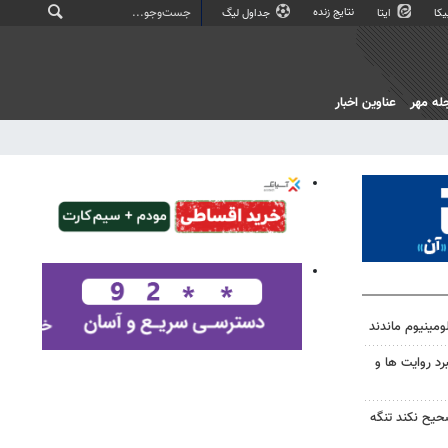
نتایج زنده
کا
ایتا
جداول لیگ
له مهر
عناوین اخبار
ومینیوم ماندند
رد روایت ها و
صحیح نکند تنگه