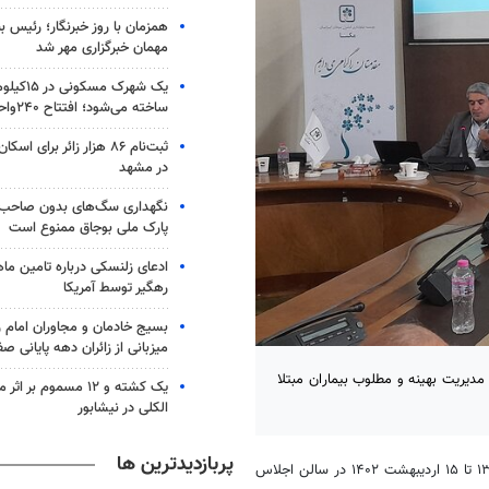
همزمان با روز خبرنگار؛ رئیس 
مهمان خبرگزاری مهر شد
یک شهرک مس
ساخته می‌شود؛ افتتاح ۲۴۰واحد مسکن
ثبت‌نام ۸۶ هزار زائر برای
در مشهد
نگهداری سگ‌های بدون صاحب 
پارک ملی بوجاق ممنوع است
ادعای زلنسکی درباره تامین ما
رهگیر توسط آمریکا
بسیج خادمان و مجاوران امام ر
میزبانی از زائران دهه پایانی صف
دیریت بهینه و مطلوب بیماران مبتلا
یک کشته و ۱۲ مسموم ب
الکلی در نیشابور
پربازدیدترین ها
سرطان که در روزهای ۱۳ تا ۱۵ اردیبهشت ۱۴۰۲ در سالن اجلاس