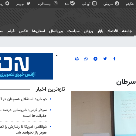
تلگرام
سروش
آی گپ
بله
اینستاگرام
توییتر
روبی
جامعه
اقتصاد
بازار
ورزش
سیاست
بین‌الملل
استان‌ها
عکس
فیلم
مج
 سرطان
تازه‌ترین اخبار
دو خرید استقلال همچنان در آل
سردار کرمی: خبررسانی عرصه نب
حقیقت‌ها است
ذوالقدر: آمریکا تا رفتارش را ت
هرمز باز نخواهد شد