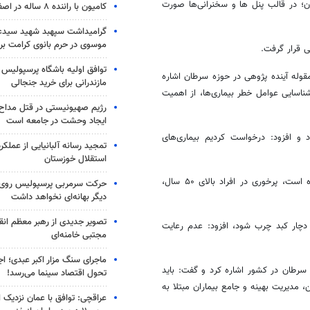
ن؛ در قالب
پنل
ها
و سخنرانی‌ها صورت
کامیون با راننده ۸ ساله در اصفهان توقیف شد
گرامیداشت سپهبد شهید سیدعب
موسوی در حرم بانوی کرامت برگ
 قرار گرفت.
توافق اولیه باشگاه پرسپولیس 
قوله آینده پژوهی در حوزه سرطان اشاره
مازندرانی برای خرید جنجالی
شناسایی عوامل خطر بیماری‌ها، از اهمیت
رژیم صهیونیستی در قتل مداح 
ایجاد وحشت در جامعه است
 و افزود: درخواست کردیم بیماری‌های
تمجید رسانه آلبانیایی از عملکر
استقلال خوزستان
مصری با اشاره به نقش تغذیه در بروز بیماری‌ها، گفت: بررسی‌ها نشان داده است، پرخوری در افراد بالای ۵۰ سال،
حرکت سرمربی پرسپولیس روی لبه
دیگر بهانه‌ای نخواهد داشت
تصویر جدیدی از رهبر معظم انق
چار کبد چرب شود، افزود: عدم رعایت
مجتبی خامنه‌ای
ماجرای سنگ مزار اکبر عبدی؛ ا
سرطان در کشور اشاره کرد و گفت: باید
تحول اقتصاد سینما می‌رسد!
، مدیریت بهینه و جامع بیماران مبتلا به
عراقچی: توافق با عمان نزدیک