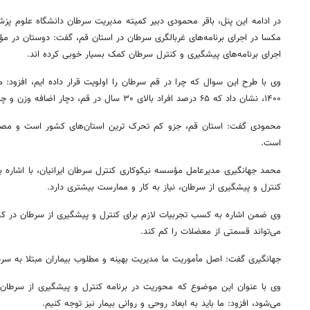
در ادامه این
پنل
، باقر محمودی دبیر کمیته مدیریت سرطان دانشگاه علوم پزش
مکسا
در اجرای برنامه‌های غربالگری سرطان در استان قم، گفت: دوستان در مؤس
اجرای برنامه‌های پیشگیری و کنترل سرطان کمک بسیار خوبی کرده
اند
.
وی با طرح این سوال که چرا در قم سرطان را اولویت قرار داده
ایم
۱۴۰۰، نشان داد که ۶۵ درصد افراد بالای ۳۰ سال در قم، دچار اضافه وزن و چاقی هستند.
محمودی گفت: استان قم،
جزو
کم تحرک
ترین
استان‌های کشور است و مصرف
است.
محمد جهانگیری مدیرعامل مؤسسه نیکوکاری کنترل سرطان ایرانیان، با اشاره ب
کنترل و پیشگیری از سرطان، نیاز به کار و ممارست بیشتری دارد.
وی ضمن اشاره به کسب تجربیات لازم برای کنترل و پیشگیری از سرطان در کشو
می‌تواند قسمتی از معضلات را کم کند.
روزنامه‌های اقتصادی شنبه ۱۷ مرداد ۱۴۰۵
روزنامه
جهانگیری گفت: اصل مأموریت ما مدیریت بهینه و مطلوب بیماران مبتلا به سر
وی با عنوان این موضوع که محوریت در برنامه کنترل و پیشگیری از سرطان،
می‌شود، افزود: ما باید به ابعاد روحی و روانی بیمار نیز توجه کنیم.