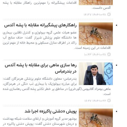
اقدامات پیشگیرانه را مهم‌ترین راهکار مقابله با پشه
آئدس دانست.
۱۴۰۴-۱۰-۲۸ ۱۴:۳۷
راهکارهای پیشگیرانه مقابله با پشه آئدس
عضو هیات علمی گروه بیولوژی و کنترل ناقلین بیماری
ها دانشگاه علوم پزشکی شیراز گفت: حذف منابع آب
راکد در اطراف منازل مسکونی و محیط خانه از مهم ترین
اقدامات در این زمینه است.
۱۴۰۴-۱۰-۲۸ ۱۰:۴۳
رها سازی ماهی برای مقابله با پشه آئدس
در بندرعباس
بندرعباس- معاون دانشگاه علوم پزشکی هرمزگان گفت:
برای مبارزه بیولوژیک با بیماری تب دنگی در هرمزگان،
ماهی بومزاد آفانیوس (گورخری) در مناطق پر خطر تکثیر پشه آئدس رهاسازی شده
است.
۱۴۰۴-۱۰-۲۲ ۱۶:۴۷
پویش «دشتی پاکیزه» اجرا شد
بوشهر-مدیر گروه آموزش و ارتقای سلامت شبکه بهداشت
و درمان شهرستان دشتی گفت: پویش دشتی پاکیزه در