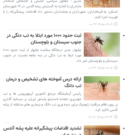
ساری - معاون سیاسی، امنیتی و اجتماعی استاندار
مازندران با اشاره به گسترش پشه آئدس در ۱۹ شهرستان
استان، به فرمانداران، شهرداران و بخشداران دستور داد اقدامات پیشگیرانه را با
فوریت اجرا کنند.
۱۴۰۵-۰۴-۰۹ ۰۰:۲۲
ثبت حدود ۱۰۰۰ مورد ابتلا به تب دنگی در
جنوب سیستان و بلوچستان
چابهار- مدیر درمانگاه سلامت چابهار از ثبت حدود ۱۰۰۰
مورد ابتلا به تب دنگی در سه ماهه نخست در جنوب
سیستان و بلوچستان خبر داد.
۱۴۰۵-۰۴-۰۴ ۱۰:۳۳
ارائه درس آموخته های تشخیص و درمان
تب دانگ
رئیس آزمایشگاه مرجع کشوری آربوویروس ها و تب
خونریزی دهنده انستیتو پاستور ایران، بر سرمایه گذاری
بر روی نظام مراقبت ژنومیک برای دیده وری تب دانگ و بیماری های منتقله از پشه
آئدس تاکید کرد.
۱۴۰۵-۰۳-۲۲ ۱۲:۰۸
تشدید اقدامات پیشگیرانه علیه پشه آئدس