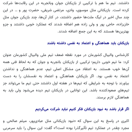
داشتند. تیم ما هم با ترکیبی از بازیکنان جوان
وباتجربه
در این رقابت‌ها شرکت
کرده است. بازیکنانی مثل موسوی، وادی، مرتضی شریفی، حضرت پور و … در این
چند سال اخیر در لیگ ملت‌ها حضور داشتند، در کنار آن‌ها، چند بازیکن جوان مثل
خان‌زاده، حاجی پور و ولی زاده هم اضافه شدند که عملکرد خوبی داشتند و
جزو
بهترین‌ها هستند که به این جمع اضافه شدند.
بازیکنان باید هماهنگی و
اعتماد به نفس
داشته باشند
کارشناس والیبال کشورمان در مورد نقطه
ضعف
تیم ملی والیبال کشورمان عنوان
کرد: ما تیم خوبی داریم؛ ترکیبی از بازیکنان باتجربه و جوان که
به لحاظ
فنی همه
آن‌ها خوب هستند. به اعتقاد من مشکل اصلی تیم، عدم هماهنگی و نداشتن
اعتماد به نفس
بود. اگر بازیکنان هماهنگی و اعتماد به نفسشان را به دست
بیاورند با توجه به شرایطی که تیم‌ها در هفته اول داشتند حتی تیم ما می‌تواند جز
تیم‌های صعودکننده باشد. این توانایی در بازیکنان
تیم دیده
می‌شود ولی باید به
هماهنگی لازم برسند.
اگر قرار باشد به نبود بازیکنان فکر کنیم
نباید
شرکت می‌کردیم
اکبری در پاسخ به این سوال که «نبود بازیکنانی مثل عبادی‌پور، میثم صالحی و
مجرد
چقدر در عملکرد تیم
تأثیرگذرا
بوده است؟» گفت: این سوال را باید سرمربی