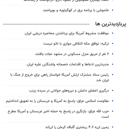
انتقاد بیماران هموفیلی از کمبود دارو؛ درخواست از رسانه‌ها
خاموشی با برنامه برق در کهگیلویه و بویراحمد
پربازدیدترین ها
موافقت مشروط آمریکا برای برداشتن محاصره دریایی ایران
ترکیه: توافق مکه ائتلافی موازی با ناتو نیست
۶ نفر از حریق منزل مسکونی در مشهد نجات یافتند
جدیدترین ادعاها و اقدامات خصمانه واشنگتن علیه ایران
رئیس ستاد مشترک ارتش آمریکا خواستار راهی برای خروج از جنگ با
ایران شد
درگیری اعضای داعش و نیروهای جولانی در سیده زینب
مقاومت اسلامی عراق: پاسخ به آمریکا و عربستان را به تعویق انداختیم
حزب الله عراق: بازنگری در پاسخ به حمله اخیر عربستان و آمریکا مطرح
است
زمین لرزه ۴.۶ ریشتری گلباف کرمان را لرزاند