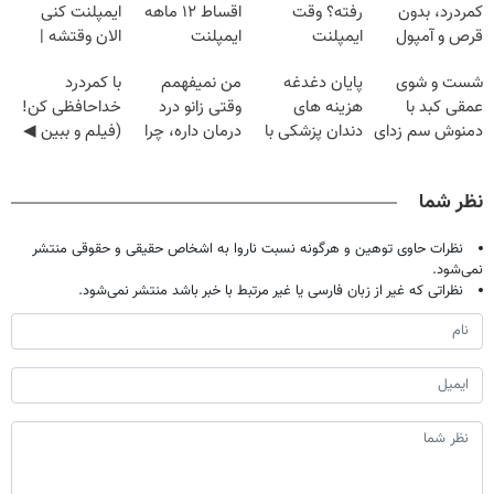
کمردرد، بدون
رفته؟ وقت
اقساط ۱۲ ماهه
ایمپلنت کنی
قرص و آمپول
ایمپلنت
ایمپلنت
الان وقتشه |
دیجیتاله
فقط با ۲۵
شست و شوی
پایان دغدغه
من نمیفهمم
با کمردرد
میلیون تومان!!!
عمقی کبد با
هزینه های
وقتی زانو درد
خداحافظی کن!
دمنوش سم زدای
دندان پزشکی با
درمان داره، چرا
(فیلم و ببین ◀
گیاهی
پک سفید کننده
دردش رو داری
پرسش‌نامه رو
خانگی
تحمل میکنی؟❗
پرکن)
نظر شما
نظرات حاوی توهین و هرگونه نسبت ناروا به اشخاص حقیقی و حقوقی منتشر
نمی‌شود.
نظراتی که غیر از زبان فارسی یا غیر مرتبط با خبر باشد منتشر نمی‌شود.