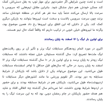
است و تحت چنین شرایطی اگر حضرت‌پور برای مهار توپ به بغل دستی‌اش کمک
کند ممکن خودش هم دچار مشکل شود. بنابراین مقابل تیم‌هایی که سرویس با
سرعت بالا ارسال می‌کنند حتماً باید سه نفر هر کدام در منطقه خودشان ساعد
بزنند چون سرعت سرویس بالاست و سخت است
لیبروها
بتوانند به بازیکن دیگری
کمک کند. یکی از دلایلی که این اتفاق برای
لیبروها
رخ داد همین موضوع بود،
وگرنه ما
لیبروهای
خیلی خوبی در ترکیب داریم که واقعاً کمک حال تیم هستند.
برای اولین بار لیگ را ۱۶ اسفند به پایان رساندند
اکبری در مورد اتمام زودهنگام مسابقات لیگ برتر و تأثیر آن بر روی رقابت‌های
لیگ ملت‌ها تصریح کرد: سال گذشته مسئولان خیلی عجله داشتند که مسابقات
لیگ زودتر به پایان برسد و برای اولین بار در ۱۰ سال گذشته مسابقات لیگ برتر ۱۶
اسفند به پایان رسید در حالی که سال‌های
قبل
حداقل تا اواخر اسفندماه مسابقات
طول می‌کشید. این موضوع می‌تواند یکی از
دلایل
باشد که بازیکنان از شرایط
مسابقه به دور بودند. اگر تقویم ورزشی ما مانند کشورهای دیگر مسابقات تا
اردیبهشت‌ماه طول می‌کشید، بازیکنان هم در شرایط مسابقه بودند و برای حضور
در اردوها شرایط بهتری داشتند، اما نمی‌دانم سال گذشته چه اتفاقی افتاد و شاید
هم هدف حضور بازیکنان در جام رمضان دوبی بود که به این سرعت لیگ را به
پایان رساندند.