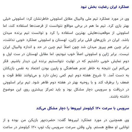
عملکرد ایران رضایت بخش نبود
وی در مورد عملکرد تیم ملی والیبال مقابل اسلوونی خاطرنشان کرد: اسلوونی خیلی
بهتر بازی کرد. تیم ما هم در
برخی مواقع
نتوانست از فرصت‌ها استفاده کند، اما
اسلوونی از موقعیت‌هایش بهترین استفاده را کرد و توانست تیم برنده میدان
باشد. ایران در بازی‌های قبلی برابر ژاپن، لهستان و اسلوونی عملکرد خوبی نداشت،
برابر
چین
هم پیروز میدان شد چون اصلاً تیم
چین
در حد و اندازه والیبال ایران
نیست. برابر ژاپن و اسلوونی اصلاً خوب نبودیم، اما مقابل لهستان در ست اول و
دوم نمایش خوبی داشتیم که
در نهایت
نتوانستیم برنده این دیدار باشیم. فکر
می‌کنم این نتیجه به خاطر عدم هماهنگی و پایین بودن
اعتماد به نفس
بازیکنان
به دست آمد. تا
شروع
هفته دوم تیم کمی زمان دارد و می‌توانند نقاط قوت و
ضعف
را برطرف کند و با روحیه بهتر در هفته دوم ظاهر شود. تیم برابر اسلوونی
در دریافت و سرویس دچار مشکل بود و باید تمرکز بیشتری روی این موضوع
داشته باشند.
سرویس با سرعت ۱۲۰ کیلومتر لیبروها را دچار مشکل می‌کند
وی همچنین در مورد عملکرد
لیبروها
گفت: حضرت‌پور بازیکن من
بوده
و از
توانایی او مطلع هستم. ولی وقتی سرعت سرویس یک توپ ۱۲۰ کیلومتر در ساعت