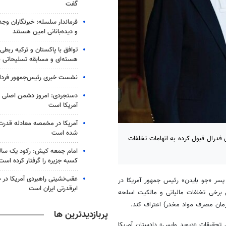
گفت
فرماندار سلسله: خبرنگاران وجد
و دیده‌بانانی امین هستند
توافق با پاکستان و ترکیه ربطی
هسته‌ای و مسابقه تسلیحاتی ن
نشست خبری رئیس‌جمهور فردا ب
دستجردی: امروز دشمن اصلی ای
آمریکا است
آمریکا در مخمصه معادله قدرت ا
شده است
ی فدرال قبول کرده به اتهامات تخلفات
امام جمعه کیش: رکود یک سال
کسبه جزیره را گرفتار کرده است
عقب‌نشینی راهبردی آمریکا در 
 پسر «جو بایدن» رئیس جمهور آمریکا در
ابرقدرتی ایران است
الات متحده پذیرفت که به ۲ اتهام خود یعنی برخی تخلفات مالیاتی و مالکیت اسلحه
پربازدیدترین ها
یونی، اتهامات «هانتر بایدن» ۵۳ ساله به دنبال تحقیقات «دیوید وایس» دادستان آمریکا