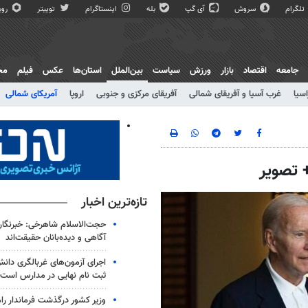
تلگرام
سروش
آی گپ
بله
اینستاگرام
توییتر
روبی
جامعه
اقتصاد
بازار
ورزش
سیاست
بین‌الملل
استان‌ها
عکس
فیلم
مج
اسیا
غرب آسیا و آفریقای شمالی
آفریقای مرکزی و جنوبی
اروپا
آمریکای شمالی
تازه‌ترین اخبار
حجت‌الاسلام شاهرخی: خبرنگارا
آگاهی و دیده‌بانان حقیقت‌اند
اجرای آزمون‌های غربالگری دان
ثبت نام نهایی در مدارس است
وزیر کشور درگذشت فرماندار را