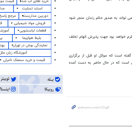
خرید طلای آب شده
قیمت مو
استند تسلیت
مدا
دوربین مداربسته
مرجع پاسخ 
که می تواند به صدور حکم زندان منجر شود
فروش مواد شیمیایی
قی
قطعات لباسشویی
آموزشگ
ملزم خواهد بود جهت پذیرش اتهام تخلف
بلیط هواپیما
پر
نمایندگی بوش در تهران
بهت
آموزشگاه زبان ملل
 گفته است که موکل او قبل از برگزاری
قیمت و خرید سمعک نامرئی
قی است که در حال حاضر به دست آمده