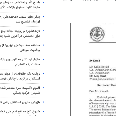
پاسخ تأمین‌اجتماعی به زمان پ
مابه‌التفاوت حقوق بازنشستگان
پیکر مطهر شهید «محمدعلی رحیم
اورامان تشییع شد
«زنده‌شور» و روایت نجات پنج 
برای بخشش در آخرین شب زند
سامانه ضد موشکی لیزری؛ از ب
واقعیت میدانی
مازیار لرستانی به تلویزیون با
ساخت یک تله‌فیلم
روایت یک حقوقدان از موتورسوا
استقلال در تردد یا چالش فرهن
آلبوم «آسیمه سر» منتشر شد؛
شنیدن حرکتِ زندگی
بازیکن خارجی استقلال راهی فو
شروع تلخ مدافع تیم ملی فوتبا