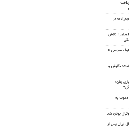
رداخت
‌زاده» در
اعدامی؛ تلاش
گی
لوف سیاسی تا
زگشت؛ نگارش و
ری زنان؛
گی؟
 دعوت به
تبال یونان شد
ل ایران پس از