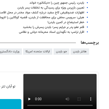
بایدن، رئیس جمهور چین را «دیکتاتور» خواند
تعیین بازپرس ویژه برای رسیدگی به تخلفات پسر بایدن
اظهارات ضدونقیض کاخ سفید درباره کشف مواد مخدر در محل اقامت
هیلی: سرویس مخفی برای محافظت از بایدن، قضیه کوکائین را لاپوشا
خطر استیضاح در کمین بایدن!
قلم عفو پدر بر جرایم پسر؛ بایدن پسرش را بخشید
اقرار ترامپ به نگه‏داری اسناد محرمانه دولتی و نظامی
برچسب‌ها
هانتر بایدن
جو بایدن
ایالات متحده امریکا
وزارت دادگستری 
تو آبان تت