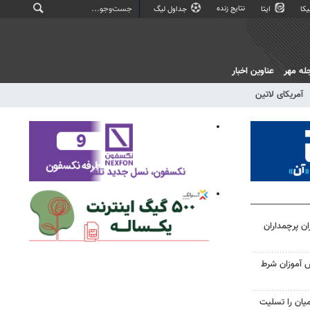
نتایج زنده
کا
ایتا
جداول لیگ
له مهر
عناوین اخبار
آمریکای لاتین
ن پرچمداران
ش آموزان شرط
میان را تسلیت