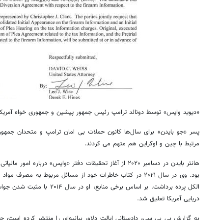
«دیوید وایس» توسط دونالد ترامپ رئیس جمهور پیشین و جمهوری خواه آمری
پسر «جو بایدن» برای سال‌ها کانون حملات بی امان ترامپ و متحدان جمهوری 
مرتبط با چین و اوکراین هم متهم می‌ کردند.
هانتر بایدن در دسامبر ۲۰۲۰ از آغاز تحقیقات دفتر «وایس» درباره
۱۴
روزنامه‌های صبح پنج‌شنبه ۱۵ مرداد ۱۴۰۵
روزنام
بود. وی در سال ۲۰۲۱ در کتاب خاطرات خود از مسائل مربوط به مصرف
الکل پرده برداشت. بر اساس برخی من
دریایی آمریکا تعلیق شد.
به گزارش بی بی سی، دادستانی ایالت دلاور بیانیه‌ای را منتشر کرده است، حاک