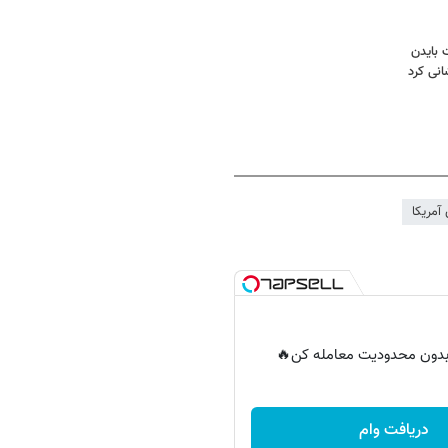
 بایدن
نی کرد
آمریکا
ر بدون محدودیت معامله کن🔥
دریافت وام