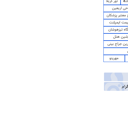
کت
تور کربلا
حی اربعین
معتبر پزشکان
مت ایمپلنت
اه تیزهوشان
شین هتل
رین جراح بینی
مهرینو