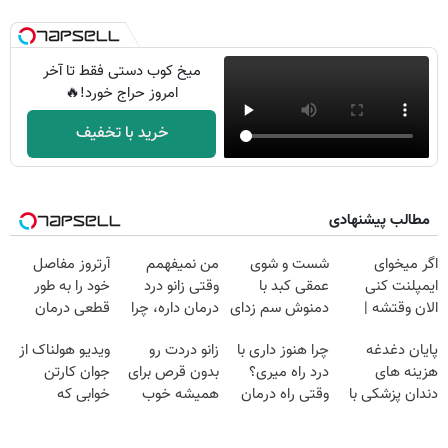
میخ کوب دستی فقط تا آخر
امروز حراج خورد!🔥
خرید با تخفیف
مطالب پیشنهادی
اگر میخوای
شست و شوی
من نمیفهمم
آرتروز مفاصل
ایمپلنت کنی
عمقی کبد با
وقتی زانو درد
خود را به طور
الان وقتشه |
دمنوش سم زدای
درمان داره، چرا
قطعی درمان
فقط با ۲۵
گیاهی
دردش رو داری
کنید!
پایان دغدغه
چرا هنوز داری با
زانو دردت رو
ویدیو هولناک از
میلیون تومان!!!
تحمل میکنی؟❗
◗پرسش‌نامه◖
هزینه های
درد راه میری؟
بدون قرص برای
جوان کارتن
دندان پزشکی با
وقتی راه درمان
همیشه خوب
خوابی که
پک سفید کننده
جلو پاته!
کن! (قدم اول،
میلیاردر شد.
خانگی
پرسش‌نامه)
آموزش رایگان