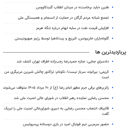
طنین «باید برخاست» در میدان انقلاب گنبدکاووس
تجمع شبانه مردم گرگان در حمایت از انسجام و همبستگی ملی
افزایش قیمت نفت در سایه ابهام درباره تنگه هرمز
گلوله‌باران خان‌یونس، البریج و بیت‌لاهیا توسط رژیم صهیونیستی
پربازدیدترین ها
دادسرای جنایی: جنازه حمیدرضا رجب‌زاده اطراف تهران کشف شد
کریمی: بیرانوند سرباز نیست/ نکونام: تراکتور چالش شیرین مربیگری من
است
زائربرهای برقی حرم مطهر امام رضا (ع) از ۲۰ مرداد ۱۴۰۵ متوقف می‌شوند
محسن رضایی نماینده رهبر انقلاب در شورای عالی امنیت ملی شد
قالیباف انتصاب محسن رضایی به دبیری شورای‌عالی امنیت ملی را تبریک
گفت
حضور سرمربی تیم فوتبال امید در بازی دوستانه پرسپولیس