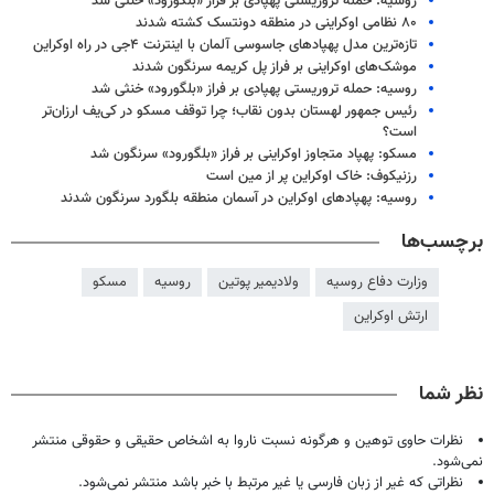
روسیه: حمله تروریستی پهپادی بر فراز «بلگورود» خنثی شد
۸۰ نظامی اوکراینی در منطقه دونتسک کشته شدند
تازه‌ترین مدل پهپادهای جاسوسی آلمان با اینترنت ۴جی در راه اوکراین
موشک‌های اوکراینی بر فراز پل کریمه سرنگون شدند
روسیه: حمله تروریستی پهپادی بر فراز «بلگورود» خنثی شد
رئیس جمهور لهستان بدون نقاب؛ چرا توقف مسکو در کی‌یف ارزان‌تر
است؟
مسکو: پهپاد متجاوز اوکراینی بر فراز «بلگورود» سرنگون شد
رزنیکوف: خاک اوکراین پر از مین است
روسیه: پهپادهای اوکراین در آسمان منطقه بلگورد سرنگون شدند
برچسب‌ها
وزارت دفاع روسیه
ولادیمیر پوتین
روسیه
مسکو
ارتش اوکراین
نظر شما
نظرات حاوی توهین و هرگونه نسبت ناروا به اشخاص حقیقی و حقوقی منتشر
نمی‌شود.
نظراتی که غیر از زبان فارسی یا غیر مرتبط با خبر باشد منتشر نمی‌شود.