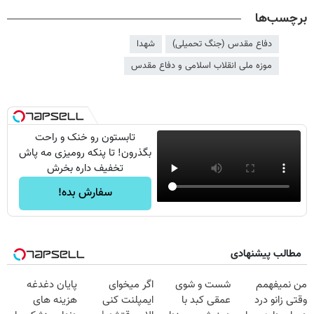
برچسب‌ها
دفاع مقدس (جنگ تحمیلی)
شهدا
موزه ملی انقلاب اسلامی و دفاع مقدس
تابستون رو خنک و راحت
بگذرون! تا پنکه رومیزی مه پاش
تخفیف داره بخرش
سفارش بده!
مطالب پیشنهادی
من نمیفهمم
شست و شوی
اگر میخوای
پایان دغدغه
وقتی زانو درد
عمقی کبد با
ایمپلنت کنی
هزینه های