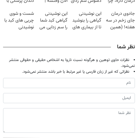
درمان داره، چرا
دمنوش سم زدای
الان وقتشه |
دندان پزشکی با
دردش رو داری
گیاهی
فقط با ۲۵
پک سفید کننده
جادوی درمان
این نوشیدنی
این نوشیدنی
شست و شوی
تحمل میکنی؟❗
میلیون تومان!!!
خانگی
جای زخم در سه
گیاهی را بنوشید
گیاهی کبد شما
چربی های کبد با
هفته! (همین
تا از بیماری های
را سم زدایی می
نوشیدنی
حالا رایگان
کبد پیشگیری
کند (با ضمانت
گیاهی(55%تخفیف)
صحبت کنید)
کنید
مرجوعی)
نظر شما
نظرات حاوی توهین و هرگونه نسبت ناروا به اشخاص حقیقی و حقوقی منتشر
نمی‌شود.
نظراتی که غیر از زبان فارسی یا غیر مرتبط با خبر باشد منتشر نمی‌شود.