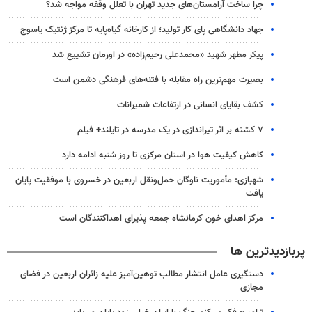
چرا ساخت آرامستان‌های جدید تهران با تعلل وقفه مواجه شد؟
جهاد دانشگاهی پای کار تولید؛ از کارخانه گیاه‌پایه تا مرکز ژنتیک یاسوج
پیکر مطهر شهید «محمدعلی رحیم‌زاده» در اورمان تشییع شد
بصیرت مهم‌ترین راه مقابله با فتنه‌های فرهنگی دشمن است
کشف بقایای انسانی در ارتفاعات شمیرانات
۷ کشته بر اثر تیراندازی در یک مدرسه در تایلند+ فیلم
کاهش کیفیت هوا در استان مرکزی تا روز شنبه ادامه دارد
شهبازی: مأموریت ناوگان حمل‌ونقل اربعین در خسروی با موفقیت پایان
یافت
مرکز اهدای خون کرمانشاه جمعه پذیرای اهداکنندگان است
پربازدیدترین ها
دستگیری عامل انتشار مطالب توهین‌آمیز علیه زائران اربعین در فضای
مجازی