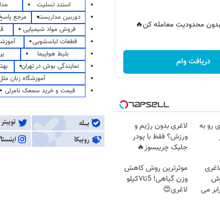
استند تسلیت
مدا
دوربین مداربسته
مرجع پاسخ 
ر بدون محدودیت معامله کن🔥
فروش مواد شیمیایی
قی
قطعات لباسشویی
آموزشگ
بلیط هواپیما
پر
دریافت وام
نمایندگی بوش در تهران
بهت
آموزشگاه زبان ملل
قیمت و خرید سمعک نامرئی
 رو به
لاغری بدون رژیم و
ورزش؟ فقط با پودر
جلبک چریبسوز🔥
اغری
موثرترین روش کاهش
زش
وزن گیاهی! 5تا۷کیلو
یسوزی را 3برابر می
لاغری😍