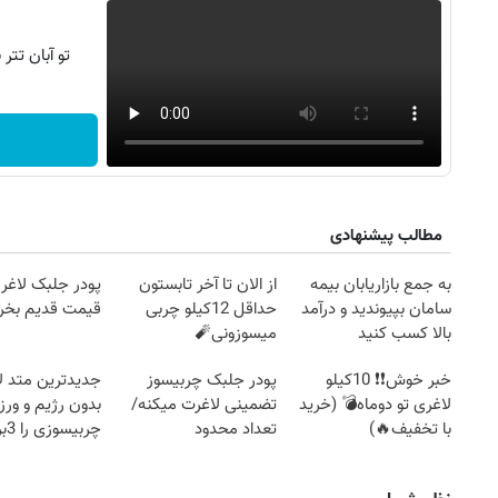
تو آبان تت
مطالب پیشنهادی
به جمع بازاریابان بیمه
از الان تا آخر تابستون
پودر جلبک لاغری
سامان بپیوندید و درآمد
حداقل 12کیلو چربی
قیمت قدیم بخر
بالا کسب کنید
میسوزونی🧨
خبر خوش❗❗ 10کیلو
پودر جلبک چربیسوز
جدیدترین متد ل
لاغری تو دوماه💣 (خرید
تضمینی لاغرت میکنه/
بدون رژیم و ور
با تخفیف🔥)
تعداد محدود
چرب
کند