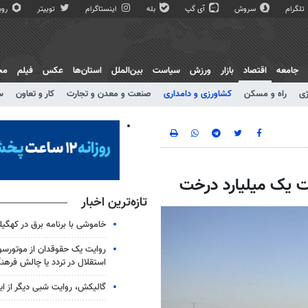
تلگرام
سروش
آی گپ
بله
اینستاگرام
توییتر
روبی
جامعه
اقتصاد
بازار
ورزش
سیاست
بین‌الملل
استان‌ها
عکس
فیلم
مج
ژی
راه و مسکن
کشاورزی و دامداری
صنعت و معدن و تجارت
کار و تعاون
س
تازه‌ترین اخبار
خاموشی با برنامه برق در کهگیل
روایت یک حقوقدان از موتورسوا
استقلال در تردد یا چالش فرهن
گالیکش، روایت شبی دیگر از ا