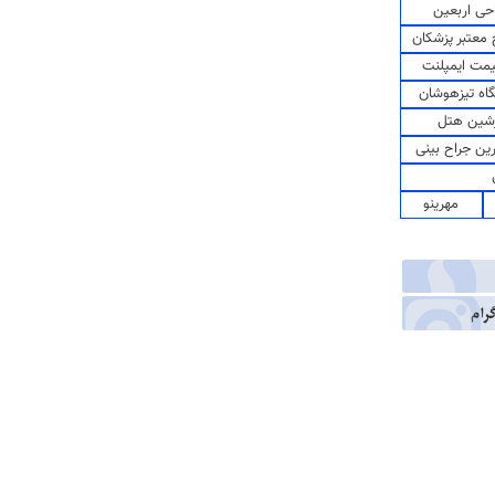
حی اربعین
معتبر پزشکان
مت ایمپلنت
اه تیزهوشان
شین هتل
رین جراح بینی
مهرینو