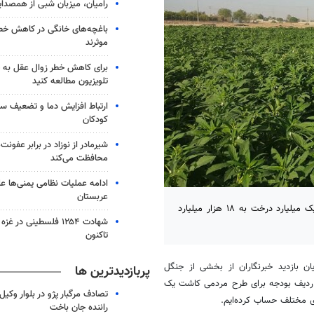
رامیان، میزبان شبی از همصدا
باغچه‌های خانگی در کاهش خطر 
موثرند
برای کاهش خطر زوال عقل به 
تلویزیون مطالعه کنید
ارتباط افزایش دما و تضعیف س
کودکان
شیرمادر از نوزاد در برابر عفون
محافظت می‌کند
ادامه عملیات نظامی یمنی‌ها عل
عربستان
رئیس سازمان منابع طبیعی و آبخیزداری کشور گفت: اجرای طرح کاشت یک میلیارد درخت به ۱۸ هزار میلیارد
شهادت ۱۲۵۴ فلسطینی در 
تاکنون
ن بازدید خبرنگاران از بخشی از جنگل
پربازدیدترین ها
د تومان در قالب ردیف بودجه برای طرح مردمی کاشت یک
تصادف مرگبار پژو در بلوار وکیل‌
ی مختلف حساب کرده‌ایم.
راننده جان باخت