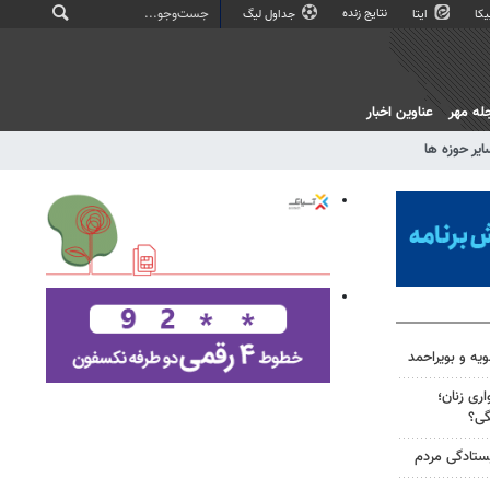
نتایج زنده
کا
ایتا
جداول لیگ
له مهر
عناوین اخبار
ایر حوزه ها
ویه و بویراحمد
ری زنان؛
گی؟
یستادگی مردم