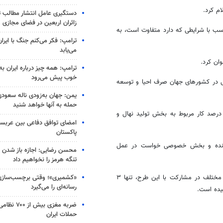
دستگیری عامل انتشار مطالب تو
زائران اربعین در فضای مجازی
سب با شرایطی که دارد متفاوت است، به
ترامپ: فکر می‌کنم جنگ با ایران
می‌یابد
ترامپ: همه چیز درباره ایران به
خوب پیش می‌رود
عی در کشورهای جهان صرف احیا و توسعه
یمن: جهان به‌زودی ناله سعودی‌
حمله به آنها خواهد شنید
 تصریح کرد: در راستای اجرای طرح مردمی کاشت یک میلیارد درخت، ۲۰ درصد کار مربوط به بخش تولید نهال و
امضای توافق دفاعی بین عربستا
پاکستان
 کننده و بخش خصوصی خواست در عمل
محسن رضایی: اجازه باز شدن 
تنگه هرمز را نخواهیم داد
«کشمیری»؛ وقتی برچسب‌سازی
وی افزود: تاکنون از بین بیش از ۲۸ تفاهم‌نامه صورت گرفته با دستگاه‌های مختلف در مشارکت با این طرح، تنها ۳
رسانه‌ای را می‌گیرد
یده است.
ضربه مغزی بیش
حملات ایران