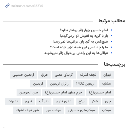
مطالب مرتبط
امام حسین چهار زائر بیشتر ندارد!
باز با گریه به آغوش تو برمی‌گردم!
هیچ‌کس به گرد پای عراقی‌ها نمی‌رسد!
ما را چه کسی این همه عزیز کرده است؟
عراقی‌ها به این راحتی بی‌خیال زائر نمی‌شوند
برچسب‌ها
تهران
نجف اشرف
کربلای معلی
عراق
اربعین حسینی
مشایه
اربعین 1402
زائران اربعین
اربعین
امام حسین(ع)
حرم مطهر امام حسین(ع)
بین الحرمین
چای
شکر
برنج
غذای نذری
نذر آب
نذری
نذورات
موکب
موکب‌های حسینی
موکب مهر
شهر نجف اشرف