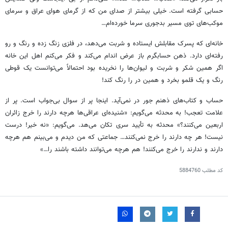
حسابی گرفته است. خیلی بیشتر از صدای من که از گرمای هوای عراق و سرمای
موکب‌های توی مسیر بدجوری سرما خورده‌ام…
خانه‌ای که پسرک مقابلش ایستاده و شربت می‌دهد، در فلزی زنگ زده و رنگ و رو
رفته‌ای دارد. ذهن حسابگرم باز عرض اندام می‌کند و فکر می‌کنم اهل این خانه
اگر همین شکر و شربت و لیوان‌ها را نخریده بود احتمالاً می‌توانست یک قوطی
رنگ و یک
قلمو
بخرد و همین در را رنگ کند!
حساب و کتاب‌های ذهنم جور در نمی‌آید. اینجا پر از سوال بی‌جواب است. پر از
علامت تعجب! به محدثه می‌گویم: «شنیده‌ای عراقی‌ها هرچه دارند را خرج زائران
اربعین می‌کنند؟» محدثه به تأیید سری
تکان
می‌هد. می‌گویم: «نه خیر! درست
نیست! هر چه دارند را خرج نمی‌کنند… جماعتی که من دیدم و می‌بینم هم هرچه
دارند و ندارند را خرج می‌کنند! هم هرچه می‌توانند داشته باشند را…»
کد مطلب
5884760