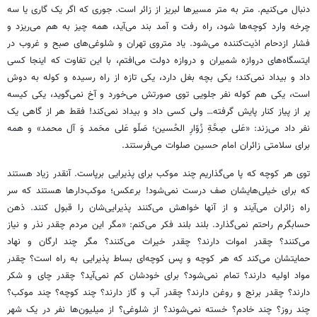
دنبال می‌کنیم. متر به متر مسیرها لبریز از زائر است.
جوری
که اگر یک گاری یا سه
چرخه وارد کوچه‌ها شود، راه رفت و آمد بند می‌آید، همه چیز به هم می‌ریزد و
فشار ازدحام اذیت‌کننده می‌شود. یاد متروی تهران و شلوغی‌های صبح و غروب در
ایتسگاه‌های دروازه شمیران و دروازه دولت می‌افتم، با این تفاوت که اینجا کسی
داد و بیداد نمی‌کند؛ یکی بچه بغل دارد، یکی تازه از راه رسیده و کوله به دوش
است، یکی هم کوله نفر جلویی توی صورتش می‌خورد و
آخ
نمی‌گوید، یکی کیسه
پر از پیاز کنار پایش گرفته… ولی کسی داد و بیداد نمی‌کند! فقط هر از گاهی یک
نفر داد می‌زند: «عَلی
صِحَّةِ
زُوّارِ الحُسین؛
صَلّو
عَلی محَمد وَ آل محمد» و همه
برای سلامتی زائران امام حسین صلوات می‌فرستند.
توی هر کوچه که پا می‌گذاریم چند موکب برای پذیرایی برپاست. آنقدر زیاد هستند
که برای خیلی‌هایشان صف درست نمی‌شود! برعکس؛ موکب‌دارها هستند که سر
راه زائران می‌آیند و از آنها خواهش می‌کنند پذیرایی‌شان را قبول کنند. ذهن
حسابگرم راحتم نمی‌گذارد. بلند بلند فکر می‌کنم: «مگر این مردم چقدر نذر و نیاز
می‌کنند؟ چقدر اموات دارند؟ چقدر خیرات می‌کنند؟ مگر چند ارگان و نهاد
حمایتشان می‌کند که هر کوچه و پس کوچه‌ای بساط پذیرایی به راه است؟ چقدر
مواد اولیه دارند؟ تمام نمی‌شود؟ برای خودشان کم نمی‌آید؟ چقدر چای و شکر
دارند؟ چقدر برنج و روغن دارند؟ چقدر آب و گاز دارند؟ چند کوچه؟ چند موکب؟
چند روز؟ چند خادم؟ خسته نمی‌شوند؟ از شلوغی؟ از میلیون‌ها نفر در یک شهر