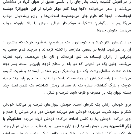
را در آغوش کشیده باشد. بخار چای را با نفسی عمیق از هوای کربلا در مشامش
می‌‎کشد و شعر می‌خواند:
«
کجا پیدا کنم دیگر شراب از این طهوراتر؟ بهشت
اینجاست… اینجا که دارم چای می‌نوشم…»
استکان‌ها را روی پیشخوان موکب
می‌گذاریم و می‌گوئیم:
«شکراً…
» موکب‌دار عراقی سرش را بالا نیاورده جواب
می‌دهد: «نوش جان»!
در دالان‌های بازار کربلا وارد کوچه‌ای باریک می‌شویم؛ به قدری باریک که ماشین از
آن رد نمی‌شود. اینجا در بعضی مغازه‌ها را تخته کرده‌اند و هرچند قدم جمعی به
پذیرایی از زائران ایستاده‌اند. تنور آورده‌اند و نان داغ می‌دهند. بامیه تعارف
می‌کنند. جلوی یک در قدیمی که دو پله از سطح کوچه پایین‌تر است، پسر بچه
هفت هشت ساله‌ای پشت یک میز پلاستیکی روی صندلی ایستاده و شربت
آبلیمو
می‌دهد. میز پلاستیکی‌اش دو پایه سمت راست را ندارد و به جای پایه چند
جعبه
کوچک و بزرگ گذاشته‌. سفره یک بار مصرف رویش انداخته، یک کلمن تمیز، چند
بسته لیوان یک بار مصرف و ظرف شهد شربت و شکر...
برای خودش ارتش یک نفره‌ای است. خودش لیوان‌های شربت پر می‌کند؛ خودش
شکر و شهد شربت می‌ریزد؛ خودش هم می‌زند؛ خودش دور و بر میزش را جمع و
جور می‌کند؛ خودش یخ به کلمن اضافه می‌کند؛ خودش فریاد می‌زند:
«
هَلابیکُم
یا
زَوّارِ الحُسین»
یعنی خوش آمدید
ای
زائران حسین! و به تقلید از مردان عراقی چند
بار تکرار می‌کند: «هلاب… هلاب…
هلا…
» نمی‌دانم از کِی اینجاست ولی صدایش