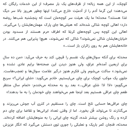
کوچک، از این همه زباله؛ از ظرف‌های یک بار مصرف؛ از این خدمات رایگان که
می‌دهند؛ این گرما آدم را از آدمیّت خارج می‌کند! اینها چطور هرروز بالا سر دیگ
غذا هستند؟ محدثه! ما یک هیئت سر کوچه‌مان است که پنجشنبه شب‌ها روضه
دارد؛ اهالی کوچه شاکی شده‌اند که هیئتی‌ها جای پارک مهمان‌هایشان را می‌گیرند.
اهالی این کوچه پس کوچه‌های کربلا که اطراف حرم هستند از مسدود بودن
خیابان‌هایشان شاکی نمی‌شوند؟ شاکی که نمی‌شوند، هیچ! پذیرایی هم می‌کنند. در
خانه‌هایشان هم به روی زائران باز است…»
محدثه برای آنکه سوال‌های یک نفسم را قیچی کند به حرف می‌آید: «من ده سال
برای اربعین آمده‌ام عراق، ولی هنوز دیدن این صحنه‌ها برایم عادی نشده و
نمی‌شود.» ساکت می‌شوم ولی فکرم هنوز درگیر علامت سوال‌ها و
تعجب‌هاست
.
جلوی یک موکب کوچک برای چای می‌ایستیم. خادم می‌گوید:
«شای
ایرانی؟» سریع
می‌گویم: «
لا
!
لا
!
شای
عراقی…» بعد رو به محدثه می‌خندم: «تمام سال منتظر
طعم چای عراقی هستیم بعد اینجا هم می‌خواهند چای خودمان را به ما بدهند!»
چای عراقی‌ها حسابی تلخ است. چای را مستقیم در کتری آب جوش می‌ریزند و
می‌گذارند تا می‌تواند قُل بخورد. اما از وقتی تعداد ایرانی‌ها و تقاضا برای چای دم
کرده و رنگ روشن بیشتر شده، گزینه چای ایرانی را به منوهایشان اضافه کرده‌اند.
محدثه، فنجان کمر باریک و نعلبکی را
جوری
توی دستش می‌گیرد که انگار عزیزش