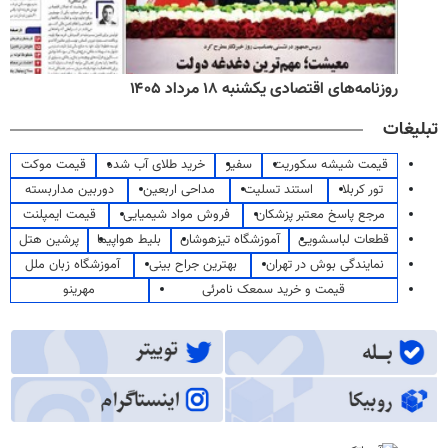
روزنامه‌های اقتصادی یکشنبه ۱۸ مرداد ۱۴۰۵
تبلیغات
قیمت شیشه سکوریت
سفیر
خرید طلای آب شده
قیمت موکت
تور کربلا
استند تسلیت
مداحی اربعین
دوربین مداربسته
مرجع پاسخ معتبر پزشکان
فروش مواد شیمیایی
قیمت ایمپلنت
قطعات لباسشویی
آموزشگاه تیزهوشان
بلیط هواپیما
پرشین هتل
نمایندگی بوش در تهران
بهترین جراح بینی
آموزشگاه زبان ملل
قیمت و خرید سمعک نامرئی
مهرینو