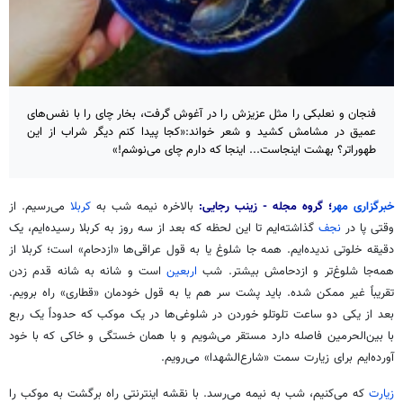
فنجان و نعلبکی را مثل عزیزش را در آغوش گرفت، بخار چای را با نفس‌های
عمیق در مشامش کشید و شعر خواند:«کجا پیدا کنم دیگر شراب از این
طهوراتر؟ بهشت اینجاست... اینجا که دارم چای می‌نوشم!»
خبرگزاری مهر
؛ گروه مجله - زینب رجایی:
بالاخره نیمه شب به
کربلا
می‌رسیم. از
وقتی پا در
نجف
گذاشته‌ایم تا این لحظه که بعد از سه روز به کربلا رسیده‌ایم، یک
دقیقه خلوتی ندیده‌ایم. همه جا شلوغ یا به قول عراقی‌ها «ازدحام» است؛ کربلا از
همه‌جا شلوغ‌تر و ازدحامش بیشتر. شب
اربعین
است و شانه به شانه قدم زدن
تقریباً غیر ممکن شده. باید پشت سر هم یا به قول خودمان «قطاری» راه برویم.
بعد از یکی دو ساعت تلوتلو خوردن در شلوغی‌ها در یک موکب که حدوداً یک ربع
با بین‌الحرمین فاصله دارد مستقر می‌شویم و با همان خستگی و خاکی که با خود
آورده‌ایم برای زیارت سمت «
شارع‌الشهدا
» می‌رویم.
زیارت
که می‌کنیم، شب به نیمه می‌رسد. با نقشه اینترنتی راه برگشت به موکب را