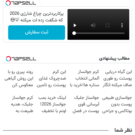
پرکاربردترین چراغ شارژی 2026
که شگفت زده ات میکنه 💡😍
ثبت سفارش
مطالب پیشنهادی
این گیاه دریایی
کرم جوانساز
این کرم
روند پیری رو با
پوستت رو طوری
آلمانی انتخاب
ضدچروک غذای
این روش گیاهی
صاف میکنه انگار
ستاره ها!خرید با
پوستت رو تامین
معکوس کن
20سال جوون
تخفیف
میکنه (خرید با
جوانسازی طبیعی
جوانساز جلبک
لینک خرید بمب
کرم جوانساز
شدی🔥
40%تخفیف)
پوست بدون
آبرسانی قوی
جوانساز 2026!
جلبک، هدیه
بوتاکس و جراحی
پوست در فصل
اونم با تخفیف
طبیعت به
😳! خرید با
سرما
ویژه
شما(خرید با
تخفیف ویژه
تخفیف ویژه)
نظر شما