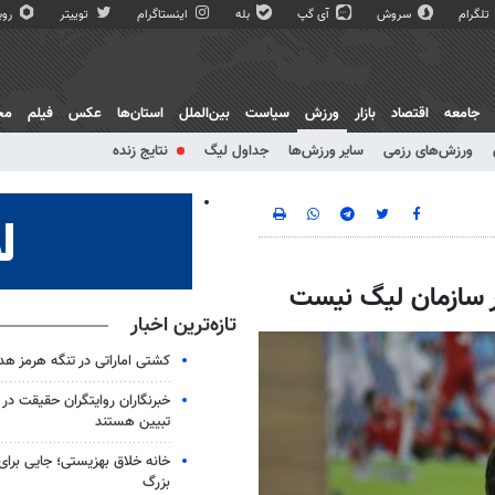
تلگرام
سروش
آی گپ
بله
اینستاگرام
توییتر
روبی
جامعه
اقتصاد
بازار
ورزش
سیاست
بین‌الملل
استان‌ها
عکس
فیلم
مج
ورزش‌های رزمی
سایر ورزش‌ها
جداول لیگ
نتایج زنده
ار سازمان لیگ نیست
تازه‌ترین اخبار
کشتی اماراتی در تنگه هرمز هد
خبرنگاران روایتگران حقیقت در 
تبیین هستند
خانه خلاق بهزیستی؛ جایی برای 
بزرگ