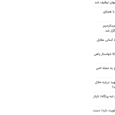
با همتای
دالرحیم
زار شد
د آسانی مقابل
 خواستار راهی
 به حمله اخیر
د درباره حلال
د؟
 پرتگاه/ تارتار
تقویت دارد/ دست