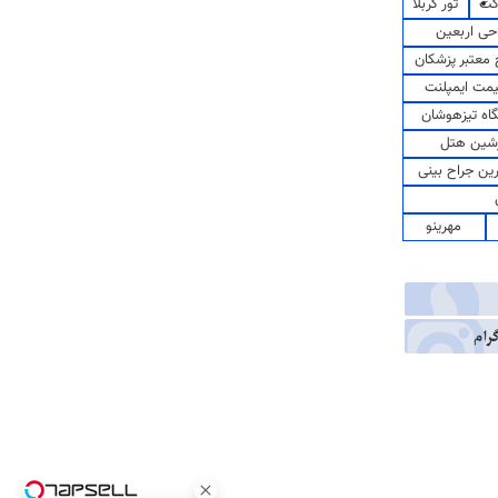
کت
تور کربلا
حی اربعین
معتبر پزشکان
مت ایمپلنت
اه تیزهوشان
شین هتل
رین جراح بینی
مهرینو