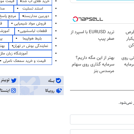
خرید طلای آب شده
قیمت مو
استند تسلیت
مدا
دوربین مداربسته
مرجع پاسخ 
فروش مواد شیمیایی
قی
قطعات لباسشویی
آموزشگ
قرص
ترید EURUSD با اسپرد از
کبار
صفر پیپ
بلیط هواپیما
پر
کن
نمایندگی بوش در تهران
بهت
آموزشگاه زبان ملل
ی روی
بهتر از این مگه داریم؟
قیمت و خرید سمعک نامرئی
مایه
سرمایه گذاری روی سهام
مرسدس بنز
نمی‌شود.