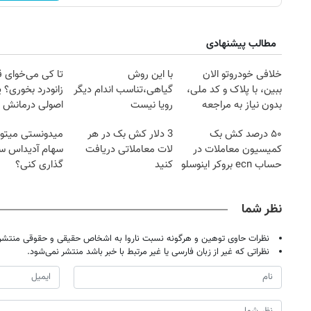
مطالب پیشنهادی
خلافی خودروتو الان
با این روش
تا کی می‌خوای 
ببین، با پلاک و کد ملی،
گیاهی،تناسب اندام دیگر
زانودرد بخوری؟ ی
بدون نیاز به مراجعه
رویا نیست
اصولی درمانش 
حضوری
۵۰ درصد کش بک
3 دلار کش بک در هر
میدونستی میتون
کمیسیون معاملات در
لات معاملاتی دریافت
سهام آدیداس سر
حساب ecn بروکر اینوسلو
کنید
گذاری کنی؟
نظر شما
نظرات حاوی توهین و هرگونه نسبت ناروا به اشخاص حقیقی و حقوقی منتشر 
نظراتی که غیر از زبان فارسی یا غیر مرتبط با خبر باشد منتشر نمی‌شود.