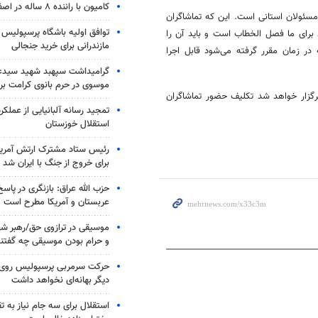
کامیون با راننده ۸ ساله در اصفهان توقیف شد
مسئولان استانی است. این که تماشاگران
توافق اولیه باشگاه پرسپولیس 
 برای ما فصل الخطاب است و باید آن را
مازندرانی برای خرید جنجالی
 در زمان مقرر گرفته می‌شود قابل اجرا
گرامیداشت سپهبد شهید سیدعب
موسوی در حرم بانوی کرامت برگ
زار خواهد شد تکلیف حضور تماشاگران
تمجید رسانه آلبانیایی از عملکر
استقلال خوزستان
رئیس ستاد مشترک ارتش آمریکا
برای خروج از جنگ با ایران شد
حزب الله عراق: بازنگری در پاسخ
عربستان و آمریکا مطرح است
موسیقی در ترازوی حق/رهبر شهی
و حرام بودن موسیقی چه گفتن
حرکت سرمربی پرسپولیس روی لبه
دیگر بهانه‌ای نخواهد داشت
استقلال برای سه جام نیاز به 