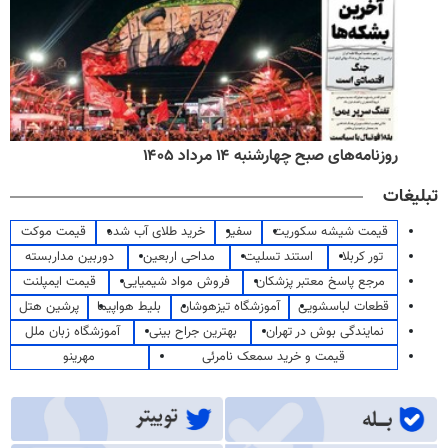
روزنامه‌های صبح چهارشنبه ۱۴ مرداد ۱۴۰۵
تبلیغات
قیمت شیشه سکوریت
سفیر
خرید طلای آب شده
قیمت موکت
تور کربلا
استند تسلیت
مداحی اربعین
دوربین مداربسته
مرجع پاسخ معتبر پزشکان
فروش مواد شیمیایی
قیمت ایمپلنت
قطعات لباسشویی
آموزشگاه تیزهوشان
بلیط هواپیما
پرشین هتل
نمایندگی بوش در تهران
بهترین جراح بینی
آموزشگاه زبان ملل
قیمت و خرید سمعک نامرئی
مهرینو