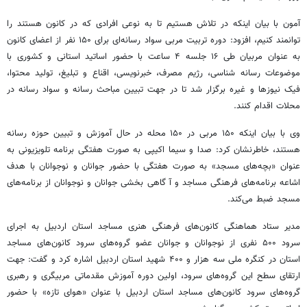
آمون
با بیان اینکه در تلاش هستیم تا به نوعی افرادی که در کانون هستند را
توانمند کنیم، افزود: دوره تربیت مربی سواد رسانه‌ای برای ۱۵۰ نفر از اعضای کانون
به عنوان مربیان طی ۱۶ جلسه ۴ ساعت با حضور اساتید استانی و کشوری با
موضوعات رسانه شناسی، رژیم مصرف، خبرنویسی، اقناع و تبلیغ، تولید محتوا،
فیک
نیوزها
و غیره برگزار شد تا در جهت تبیین مباحث رسانه و سواد رسانه در
محلات اقدام کنند.
وی با بیان اینکه ۱۵۰ مربی در ۱۵۰ محله در حال آموزش و تبیین حوزه رسانه
هستند، خاطرنشان کرد: صدا و سیما اکیپی به صورت هفتگی برنامه تلویزیونی به
عنوان «بچه‌های مسجد» به صورت
هفتگی
با حضور جوانان و نوجوانان با هدف
اشاعه برنامه‌های فرهنگی مساجد و
آ
گاهی
بخشی جوانان و نوجوانان از برنامه‌های
مسجد ضبط می‌کند.
مدیر ستاد هماهنگی کانون‌های فرهنگی هنری مساجد استان اردبیل به اجرای
سرود ۵۰۰ نفری از نوجوانان و جوانان عضو گروه‌های سرود کانون‌های مساجد
استان در کنگره ملی سه هزار و ۴۰۰ شهید استان اردبیل اشاره کرد و گفت: جهت
ارتقای سطح این گروه‌های سرود، اولین دوره آموزش مقدماتی مربیگری و رهبری
گروه‌های سرود کانون‌های مساجد استان اردبیل با عنوان «هوای تازه» با حضور