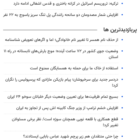
ترکیه: تروریسم اسرائیل در کرانه باختری و قدس اشغالی ادامه دارد
افزایش شمار مصدومان دو سانحه رانندگی پل تنگ سریز یاسوج به ۲۲ نفر
پربازدیدترین ها
از حذف نام همسر تا تغییر نام خانوادگی؛ اما و اگرهای تعویض شناسنامه
وضعیت جوی کشور در ۷۲ ساعت آینده؛ موج بارش‌های تابستانه در راه ۱۱
استان
استفاده از خاک ما برای حمله به همسایگان ممنوع است
دردسر جدید برای سرخپوشان؛ پیام بازیکن مازادی که پرسپولیس را نگران
کرد!
بسیج تمام ظرفیت‌ها برای تعیین وضعیت دیگر خلبانان سوخو ۲۴ ایران
افزایش خشم ترامپ از وزیر جنگ کابینه اش پس از تجاوز به ایران
قطع همکاری با قلعه نویی همچنان سوژه است/ نظر برخی مسئولان
تغییر کرد!
چرا حتی منتقدان هم زیر پرچم شهید عباس بابایی ایستادند؟