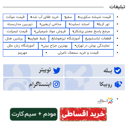
تبلیغات
قیمت شیشه سکوریت
سفیر
خرید طلای آب شده
قیمت موکت
تور کربلا
استند تسلیت
مداحی اربعین
دوربین مداربسته
مرجع پاسخ معتبر پزشکان
فروش مواد شیمیایی
قیمت ایمپلنت
قطعات لباسشویی
آموزشگاه تیزهوشان
بلیط هواپیما
پرشین هتل
نمایندگی بوش در تهران
بهترین جراح بینی
آموزشگاه زبان ملل
قیمت و خرید سمعک نامرئی
مهرینو