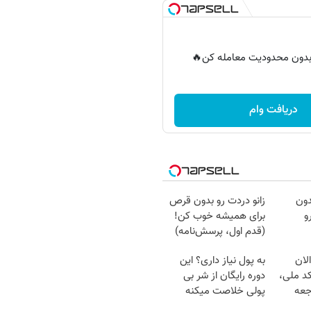
ر بدون محدودیت معامله کن🔥
دریافت وام
دون
زانو دردت رو بدون قرص
و
برای همیشه خوب کن!
(قدم اول، پرسش‌نامه)
لان
به پول نیاز داری؟ این
کد ملی،
دوره رایگان از شر بی
جعه
پولی خلاصت میکنه