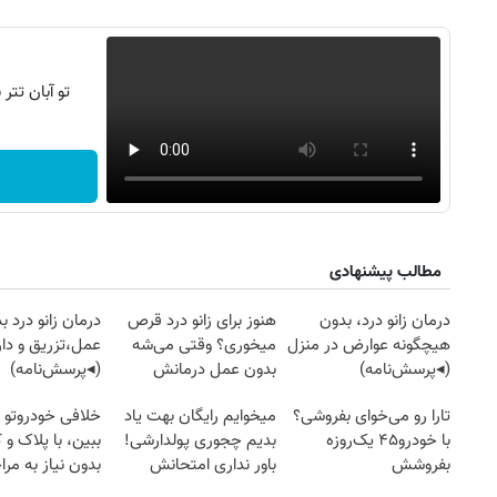
تو آبان تت
مطالب پیشنهادی
درمان زانو درد، بدون
هنوز برای زانو درد قرص
درمان زانو درد ب
هیچگونه عوارض در منزل
میخوری؟ وقتی می‌شه
عمل،تزریق و دار
(◂پرسش‌نامه)
بدون عمل درمانش
(◂پرسش‌نامه)
کرد؟؟؟؟
تارا رو می‌خوای بفروشی؟
میخوایم رایگان بهت یاد
خلافی خودروتو ا
با خودرو۴۵ یک‌روزه
بدیم چجوری پولدارشی!
ببین، با پلاک و 
بفروشش
باور نداری امتحانش
بدون نیاز به مرا
مجانیه
حضوری