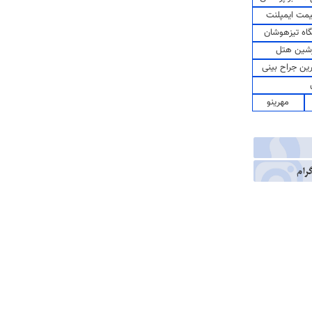
مت ایمپلنت
اه تیزهوشان
شین هتل
رین جراح بینی
مهرینو