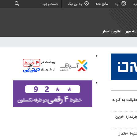
نتایج زنده
کا
ایتا
جداول لیگ
له مهر
عناوین اخبار
قیقت به گلوله
رفدار؛ آخرین
نبه؛ احتمال