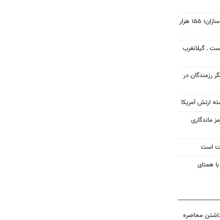
افت ۳۴ درصدی فروش خودروسازان؛ ۱۵۵ هزار
ست ـ گیلانغرب
گر رزمندگان در
ته ارتش آمریکا
ز ماندگاری
یت است
با همتای
داشتن محاصره