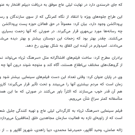
که جای خرسندی دارد در نهایت لیلی عاج موفق به دریافت دیپلم افتخار به عنو
این طراح جلوه‌های ویژه با انتقاد از نگاه کمرنگی که از سوی سازندگان و ر
پروداکشن وجود دارد، بیان کرد: معمولاً در حق فعالان حوزه پست پروداکشن 
چه رسانه‌ها مورد بی‌مهری قرار می‌گیرند. در صورتی که آنها زحمت بسیاری 
می‌کشند. چقدر بهتر بود که زحمات این دوستان بیشتر و بهتر دیده می‌شد 
می‌دادند. امیدوارم در آینده این اتفاق به شکل بهتری رخ دهد.
برادران مطرح کرد: ساخت فیلم‌های افشاگرانه مثل «سرهنگ ثریا» می‌تواند نسل
از گروهک‌های مختلف بی‌اطلاع هستند، آگاه کند و متوجه شوند درون آنها چه 
وی در پایان عنوان کرد: وقتی تعداد این دست فیلم‌های سینمایی بیشتر شود و 
زمان است که مردم بیشتری آنها را می‌بینند و تحت تأثیر قرار می‌گیرند؛ کاری 
روزنامه‌های صبح شنبه ۱۷ مرداد ۱۴۰۵
روزنام
هم آن قدر خوب می‌سازند که اکثراً باور می‌کنند در صورتی که ما این همه 
متأسفانه کمتر سراغ شأن می‌رویم.
فیلم سینمایی «سرهنگ ثریا» به کارگردانی لیلی عاج و تهیه کنندگی جلیل شع
است که از زاویه‌ای تازه به فعالیت سازمان مجاهدین خلق (منافقین) می‌پردازد.
ژاله صامتی، وحید آقاپور، حمیدرضا محمدی، دیبا زاهدی، شهروز آقاپور و … از ج