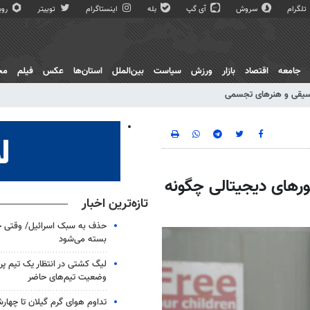
تلگرام
سروش
آی گپ
بله
اینستاگرام
توییتر
روبی
جامعه
اقتصاد
بازار
ورزش
سیاست
بین‌الملل
استان‌ها
عکس
فیلم
مج
یقی و هنرهای تجسمی
رهای دیجیتالی چگونه
تازه‌ترین اخبار
حذف به سبک اسرائیل/ وقتی ح
بسته می‌شود
لیگ کشتی در انتظار یک تیم پرط
وضعیت تیم‌های حاضر
تداوم هوای گرم گیلان تا چهارش