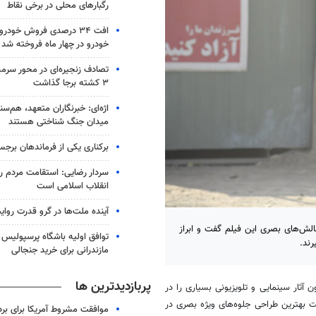
رگبارهای محلی در برخی نقاط
خودرو در چهار ماه فروخته شد
تصادف زنجیره‌ای در محور سرم
۳ کشته برجا گذاشت
اژه‌ای: خبرنگاران متعهد، هم‌سن
میدان جنگ شناختی هستند
برکناری یکی از فرماندهان برجس
سردار رضایی: استقامت مردم رم
انقلاب اسلامی است
آینده ملت‌ها در گرو قدرت روا
الش‌های بصری این فیلم گفت و ابراز
توافق اولیه باشگاه پرسپولیس 
رند.
مازندرانی برای خرید جنجالی
پربازدیدترین ها
آثار سینمایی و تلویزیونی بسیاری را در
ت بهترین طراحی جلوه‌های ویژه بصری در
موافقت مشروط آمریکا برای بر