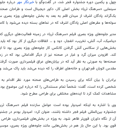
چهل و یکمین دوره جشنواره فجر شد، در گفت‌وگو با
خبرنگار مهر
درباره جلوه
سینمایی «سرهنگ ثریا» بخش اصلی کار، دکور دیجیتال است و طراحان صحنه، 
بک‌گراند پادگان اشرف از میدان قلم به بعد به بخش جلوه‌های ویژه بصری 
سوله‌ها و مقرهای اصلی پادگان اشرف که در نماهای بسته دیده می‌شود با کامپی
مدیر جلوه‌های ویژه بصری فیلم «سرهنگ ثریا» در زمینه فعالیت‌های دیگری که
دینامیک، آب، آتش، تخریب، انفجار، دود و … اتفاقات دیگری از کار بود که باید آ
بخش‌هایی از سکانس آتش گرفتن کانکس کار جلوه‌های ویژه بصری بود تا این
کند. افزودن میزان گرد و غبار در صحنه نیز از دیگر اقداماتی بود که در ز
صحنه‌ها به صورتی به نظر آید که در بیابان‌های عراق فیلمبرداری صورت گرف
مقدس اتوبان قم-تهران و خانه‌های اطراف را که دیده می‌شد باید پاک می‌شد 
برادران با بیان آنکه برای رسیدن به طراحی‌های صحنه مورد نظر اقدام 
شخصی کرده است، گفت: شخصاً تمام مستنداتی را که درباره این موضوع بود،
مشاهدات کمک کرد تا ایده‌های مختلفی برای طراحی مطرح شود.
وی با اشاره به اینکه امیدوار بوده است عوامل سازنده فیلم «سرهنگ ثر
جشنواره بین‌المللی فیلم فجر داشته باشند، عنوان کرد: امیدوار بودم در جشن
آن از نگاه داوران قوی‌تر ظاهر شود. به ویژه در بخش‌های فیلمبرداری، طراحی
قوی بود. با این حال باز هم در بخش‌هایی مانند جلوه‌های ویژه بصری، موسی