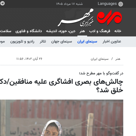
شنبه ۱۷ مرداد ۱۴۰۵
خانه
فرهنگ و ادب
هنر
دين، حوزه، انديشه
دانشگاه و فناوری
سلامت
عناوین اخبار
سینمای ایران
سینمای جهان
تئاتر
رادیو و تلویزیون
موس
هنر
سینمای ایران
۲۶ آبان ۱۴۰۲، ۱۱:۵۶
در گفت‌وگو با مهر مطرح شد؛
چالش‌های بصری افشاگری علیه منافقین/دکو
خلق شد؟