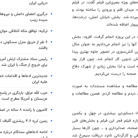
‌های ویژه بصری‌این فیلم گفت: در فیلم
دریایی ایران
میدان قلم و ورودی را ساخته بودند و
درگیری اعضای داعش و نیروهای
سپرده شد. بخش خیابان اصلی، درخت‌ها،
سیده زینب
وتر اضافه شده‌اند.
ترکیه: توافق مکه ائتلافی موازی
 در این پروژه انجام گرفت، افزود: بخش
۶ نفر از حریق منزل مسکونی 
نها را نیز انجام می‌دادیم به عنوان مثال
یافتند
 آتش‌سوزی در تصویر جلوه بهتری پیدا
رئیس ستاد مشترک ارتش آمریکا
مان تدوین کار انجام شد. چون قرار بود
برای خروج از جنگ با ایران شد
ته است و لذا بخش زیادی از شهرک دفاع
و صحنه را درست می‌کردیم.
جدیدترین ادعاها و اقدامات خ
علیه ایران
به مطالعه و مشاهده مستندات به صورت
حزب الله عراق: بازنگری در پاسخ
 دیدم و مطالعه کردم. همین مطالعات و
عربستان و آمریکا مطرح است
کامیون با راننده ۸ ساله در اصفهان توقیف شد
یا» دستاوردی بیشتری در چهل و یکمین
واره فیلم فجر این فیلم و بخش‌های فنی
زمین لرزه ۴.۶ ریشتری گلباف کرمان را لرزاند
 صحنه، صدابرداری و … چون کارها بسیار
ادامه ادعاهای سنتکام درباره م
قی و کارگردانی نامزد دریافت سیمرغ شد
ایران