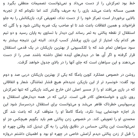
خط بود تمرکزش را از دست می‌داد و نمی‌توانست تصمیمات منطقی بگیرد و
همین مساله باعث می‌شد بازی را به حریف واگذار کند اما نکونام که از تجربه
بالایی برخوردار است تمرکز خود را از دست نداد، تعویض کرد، بازیکنانش را به جلو
فراخواند و همین اتفاقات باعث شد تا او صاحب یک ضربه پنالتی شود و با گلی که
استقلال از نقطه پنالتی به ثمر رساند این دیدار با تساوی به پایان رسید و دو تیم
هر کدام یک امتیاز از این بازی پرفشار کسب کردند. البته این نتیجه بیشتر به
سود سپاهان تمام شد که با کلکسیونی از بهترین بازیکنان در یک قدمی استقلال
قرار گرفته و اگر آّی ها در دیدارهای آینده تعلل داشته باشند صدر را از دست
می‌دهند و این سپاهان است که جای آنها را در بالای جدول خواهد گرفت.
روشن در خصوص عملکرد کوین یامگا که یکی از بهترین بازیکنان دربی صد و دوم
بود گفت: خونسرد تر از این بازیکن ندیده‌ام هیچ فشار تماشاگر، شعار و اتفاقاتی
که در بازی می‌افتد او را از مسیر اصلی اش خارج نمی‌کند بازیکنی که تنها تمرکزش
روی بازی و خواسته‌های کادر فنی است. ترابی که در همه دیدارهای استقلال و
پرسپولیس خطرناک ظاهر می‌شد و می‌توانست برای استقلال دردسرساز شود این
بار اجازه خودنمایی پیدا نکرد، یامگا کاملاً او را متوقف کرد که باعث شد گل
محمدی او را تعویض کند. در خصوص زدن پنالتی هم باید بگویم هیچکس جز او
نمی‌توانست این پنالتی حساس در دقایق پایانی را به گل تبدیل کند وقتی چهره او
را قبل از زدن پنالتی دیدم آرامش خاصی در چهره او بود و اطمینان داشتم دروازه