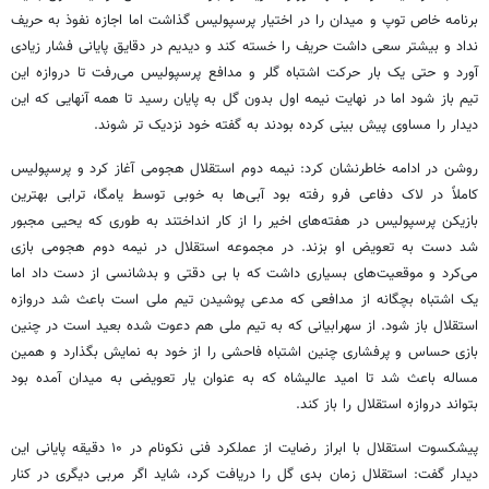
برنامه خاص توپ و میدان را در اختیار پرسپولیس گذاشت اما اجازه نفوذ به حریف
نداد و بیشتر سعی داشت حریف را خسته کند و دیدیم در دقایق پایانی فشار زیادی
آورد و حتی یک بار حرکت اشتباه گلر و مدافع پرسپولیس می‌رفت تا دروازه این
تیم باز شود اما در نهایت نیمه اول بدون گل به پایان رسید تا همه آنهایی که این
دیدار را مساوی پیش بینی کرده بودند به گفته خود نزدیک تر شوند.
روشن در ادامه خاطرنشان کرد: نیمه دوم استقلال هجومی آغاز کرد و پرسپولیس
کاملاً در لاک دفاعی فرو رفته بود آبی‌ها به خوبی توسط یامگا، ترابی بهترین
بازیکن پرسپولیس در هفته‌های اخیر را از کار انداختند به طوری که یحیی مجبور
شد دست به تعویض او بزند. در مجموعه استقلال در نیمه دوم هجومی بازی
می‌کرد و موقعیت‌های بسیاری داشت که با بی دقتی و بدشانسی از دست داد اما
یک اشتباه بچگانه از مدافعی که مدعی پوشیدن تیم ملی است باعث شد دروازه
استقلال باز شود. از سهرابیانی که به تیم ملی هم دعوت شده بعید است در چنین
بازی حساس و پرفشاری چنین اشتباه فاحشی را از خود به نمایش بگذارد و همین
مساله باعث شد تا امید عالیشاه که به عنوان یار تعویضی به میدان آمده بود
بتواند دروازه استقلال را باز کند.
پیشکسوت استقلال با ابراز رضایت از عملکرد فنی نکونام در ۱۰ دقیقه پایانی این
دیدار گفت: استقلال زمان بدی گل را دریافت کرد، شاید اگر مربی دیگری در کنار