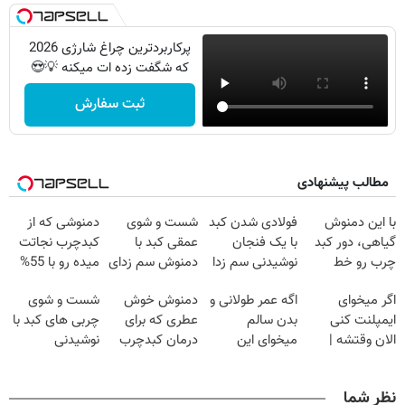
پرکاربردترین چراغ شارژی 2026
که شگفت زده ات میکنه 💡😍
ثبت سفارش
مطالب پیشنهادی
با این دمنوش
فولادی شدن کبد
شست و شوی
دمنوشی که از
گیاهی، دور کبد
با یک فنجان
عمقی کبد با
کبدچرب نجاتت
چرب رو خط
نوشیدنی سم زدا
دمنوش سم زدای
میده رو با 55%
بکش!
گیاهی
تخفیف بخر!
اگر میخوای
اگه عمر طولانی و
دمنوش خوش
شست و شوی
ایمپلنت کنی
بدن سالم
عطری که برای
چربی های کبد با
الان وقتشه |
میخوای این
درمان کبدچرب
نوشیدنی
فقط با ۲۵
نوشیدنی رو با
معجزه میکنه
گیاهی(55%تخفیف)
میلیون تومان!!!
تخفیف بخر
نظر شما