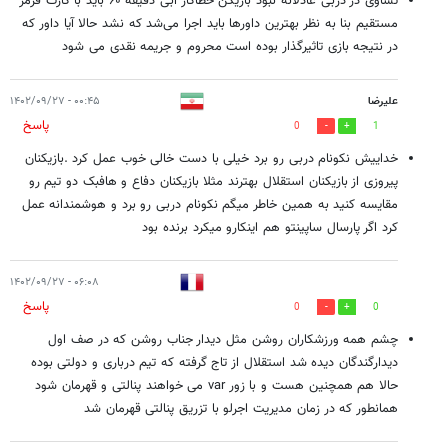
تساوی در دربی عادلانه نبود بازیکن خطاکار آبی دقیقه ۶۰ باید با کارت قرمز
مستقیم بنا به نظر بهترین داورها باید اجرا می‌شد که نشد حالا آیا داور که
در نتیجه بازی تاثیرگذار بوده است محروم و جریمه نقدی می شود
علیرضا
۰۰:۴۵ - ۱۴۰۲/۰۹/۲۷
پاسخ
0
1
خداییش نکونام دربی رو برد خیلی با دست خالی خوب عمل کرد .بازیکنان
پیروزی از بازیکنان استقلال بهترند مثلا بازیکنان دفاع و هافبک دو تیم رو
مقایسه کنید به همین خاطر میگم نکونام دربی رو برد و هوشمندانه عمل
کرد اگر پارسال ساپینتو هم اینکارو میکرد برنده بود
۰۶:۰۸ - ۱۴۰۲/۰۹/۲۷
پاسخ
0
0
چشم همه ورزشکاران روشن مثل دیدار جناب روشن که در صف اول
دیدارگندگان دیده شد استقلال از تاج گرفته که تیم درباری و دولتی بوده
حالا هم همچنین هست و با زور var می خواهند پنالتی و قهرمان شود
همانطور که در زمان مدیریت اجرلو با تزریق پنالتی قهرمان شد