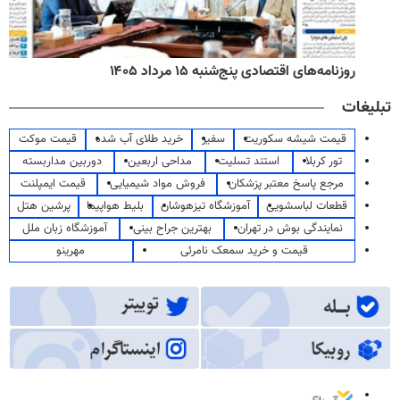
روزنامه‌های اقتصادی پنج‌شنبه ۱۵ مرداد ۱۴۰۵
تبلیغات
قیمت شیشه سکوریت
سفیر
خرید طلای آب شده
قیمت موکت
تور کربلا
استند تسلیت
مداحی اربعین
دوربین مداربسته
مرجع پاسخ معتبر پزشکان
فروش مواد شیمیایی
قیمت ایمپلنت
قطعات لباسشویی
آموزشگاه تیزهوشان
بلیط هواپیما
پرشین هتل
نمایندگی بوش در تهران
بهترین جراح بینی
آموزشگاه زبان ملل
قیمت و خرید سمعک نامرئی
مهرینو