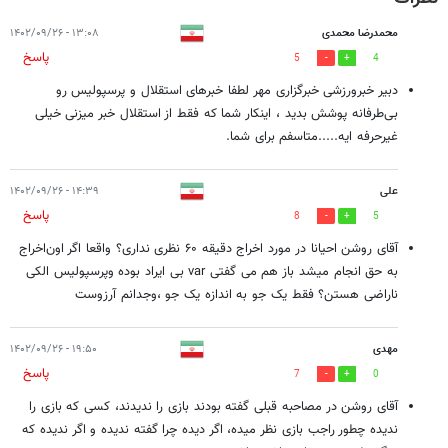
محمدرضا محمدی
۱۳:۰۸ - ۱۴۰۲/۰۹/۲۶
پاسخ
5
4
دبیر خبرورزشی خبرگزاری مهر لطفا خبرهای استقلال و پرسپولیس رو
بی‌طرفانه پوشش بدید ، اینکار شما که فقط از استقلال خبر میزنی خیلی
غیرحرفه ایه.....متاسفم برای شما.
علی
۱۴:۳۹ - ۱۴۰۲/۰۹/۲۶
پاسخ
8
5
آقای روشن احیانا در مورد اخراج دقیقه ۶۰ نظری نداری؟ واقعا اگر اون‌اخراج
به حق انجام میشد باز هم می گفتی var بی ایراد بوده وپرسپولیس الکی
ناراضی هستن؟ فقط یک جو به اندازه یک جو ،وجدانم آرزوست
مهدی
۱۹:۵۰ - ۱۴۰۲/۰۹/۲۶
پاسخ
7
0
آقای روشن در مصاحبه قبلی گفته بودند بازی را ندیدند، کسی که بازی را
ندیده چطور راجب بازی نظر میده، اگر دیده چرا گفته ندیده و اگر ندیده که