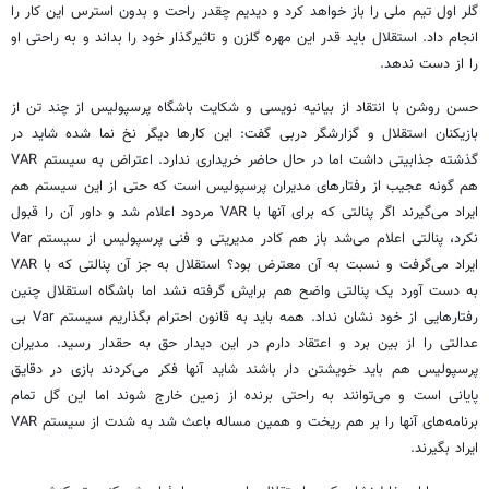
گلر اول تیم ملی را باز خواهد کرد و دیدیم چقدر راحت و بدون استرس این کار را
انجام داد. استقلال باید قدر این مهره گلزن و تاثیرگذار خود را بداند و به راحتی او
را از دست ندهد.
حسن روشن با انتقاد از بیانیه نویسی و شکایت باشگاه پرسپولیس از چند تن از
بازیکنان استقلال و گزارشگر دربی گفت: این کارها دیگر نخ نما شده شاید در
گذشته جذابیتی داشت اما در حال حاضر خریداری ندارد. اعتراض به سیستم VAR
هم گونه عجیب از رفتارهای مدیران پرسپولیس است که حتی از این سیستم هم
ایراد می‌گیرند اگر پنالتی که برای آنها با VAR مردود اعلام شد و داور آن را قبول
نکرد، پنالتی اعلام می‌شد باز هم کادر مدیریتی و فنی پرسپولیس از سیستم Var
ایراد می‌گرفت و نسبت به آن معترض بود؟ استقلال به جز آن پنالتی که با VAR
به دست آورد یک پنالتی واضح هم برایش گرفته نشد اما باشگاه استقلال چنین
رفتارهایی از خود نشان نداد. همه باید به قانون احترام بگذاریم سیستم Var بی
عدالتی را از بین برد و اعتقاد دارم در این دیدار حق به حقدار رسید. مدیران
پرسپولیس هم باید خویشتن دار باشند شاید آنها فکر می‌کردند بازی در دقایق
پایانی است و می‌توانند به راحتی برنده از زمین خارج شوند اما این گل تمام
برنامه‌های آنها را بر هم ریخت و همین مساله باعث شد به شدت از سیستم VAR
ایراد بگیرند.