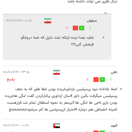
دیگر نظری نمی تواند داشته باشد
سیاوش
۰۰:۱۸ - ۱۴۰۲/۰۹/۲۷
0
2
شاید بعدا دیده اینکه نشد دلیل که شما دروغگو
فرضش کنی!!!!
تاجی
۲۳:۱۵ - ۱۴۰۲/۰۹/۲۶
پاسخ
0
0
اصلا عادلانه نبود پرسپلیس بازداورخریده بودن خطا های که به نحف
پرسپلیس میگرفت بگین داور 4سال ازداوری برکنارکردن گفت لنگی هاخریده
بودن بازی تاجی ها لنگی ها 3برسفر به نحوه استقلال تمام شد قرارهست
کمیته انضباطی هم دوباره 4امتیاز ازپرسپلسی ها کم میشودخخخخخخخ
کیون
۰۰:۳۰ - ۱۴۰۲/۰۹/۲۷