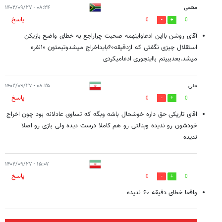
محمی
۰۸:۲۴ - ۱۴۰۲/۰۹/۲۷
پاسخ
0
0
آقای روشن بااین ادعاواینهمه صحبت چراراجع به خطای واضح بازیکن
استقلال چیزی نگفتی که ازدقیقه۶۰بایداخراج میشدوتیمتون ۱۰نفره
میشد.بعدببینم بااینجوری ادعامیکردی
علی
۰۸:۲۵ - ۱۴۰۲/۰۹/۲۷
پاسخ
0
0
اقای تاریکی حق داره خوشحال باشه وبگه که تساوی عادلانه بود چون اخراج
خودشون رو ندیده وپنالتی رو هم کاملا درست دیده ولی بازی رو اصلا
ندیده
۱۵:۰۷ - ۱۴۰۲/۰۹/۲۷
پاسخ
0
0
واقعا خطای دقیقه ۶۰ ندیده