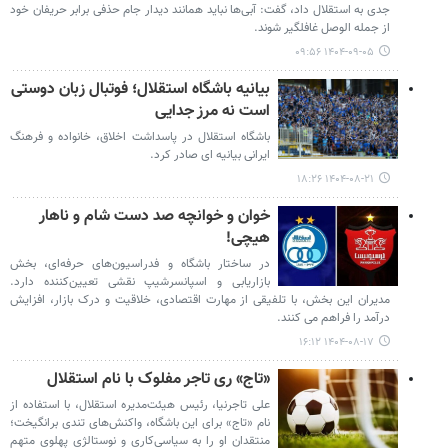
جدی به استقلال داد، گفت: آبی‌ها نباید همانند دیدار جام حذفی برابر حریفان خود
از جمله الوصل غافلگیر شوند.
۱۴۰۴-۰۹-۰۵ ۰۹:۵۶
بیانیه باشگاه استقلال؛ فوتبال زبان دوستی
است نه مرز جدایی
باشگاه استقلال در پاسداشت اخلاق، خانواده و فرهنگ
ایرانی بیانیه ای صادر کرد.
۱۴۰۴-۰۸-۲۱ ۱۸:۲۶
خوان و خوانچه صد دست شام و ناهار
هیچی!
در ساختار باشگاه‌ و فدراسیون‌های حرفه‌ای، بخش
بازاریابی و اسپانسرشیپ نقشی تعیین‌کننده دارد.
مدیران این بخش، با تلفیقی از مهارت اقتصادی، خلاقیت و درک بازار، افزایش
درآمد را فراهم می کنند.
۱۴۰۴-۰۸-۱۷ ۱۶:۱۲
«تاج» ری تاجر مفلوک با نام استقلال
علی تاجرنیا، رئیس هیئت‌مدیره استقلال، با استفاده از
نام «تاج» برای این باشگاه، واکنش‌های تندی برانگیخت؛
منتقدان او را به سیاسی‌کاری و نوستالژی پهلوی متهم