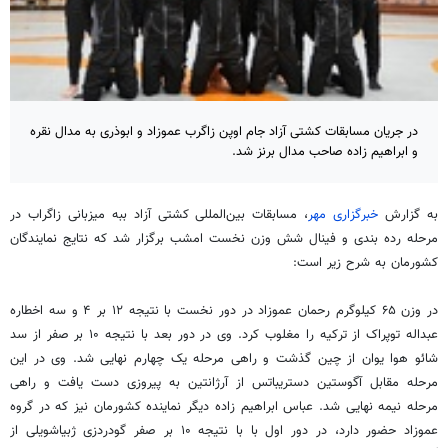
در جریان مسابقات کشتی آزاد جام اوپن زاگرب عموزاد و ابوذری به مدال نقره
و ابراهیم زاده صاحب مدال برنز شد.
به گزارش
خبرگزاری مهر
، مسابقات بین‌المللی کشتی آزاد
ببه
میزبانی
زاگراب
در
مرحله رده بندی و فینال شش وزن نخست امشب برگزار شد که نتایج نمایندگان
کشورمان به شرح زیر است:
در وزن ۶۵ کیلوگرم رحمان
عموزاد
در دور نخست با نتیجه ۱۲ بر ۴ و سه
اخطاره
عبداله
توپراک
از ترکیه را مغلوب کرد. وی در دور بعد با نتیجه ۱۰ بر صفر از سد
شائو
هوا یوان از چین گذشت و راهی مرحله یک چهارم نهایی شد. وی در این
مرحله مقابل
آگوستین
دستریباتس
از آرژانتین به پیروزی دست یافت و راهی
مرحله نیمه نهایی شد. عباس ابراهیم زاده دیگر نماینده کشورمان نیز که در گروه
عموزاد
حضور دارد، در دور اول با با نتیجه ۱۰ بر صفر
گودردزی
ژبیاشویلی
از