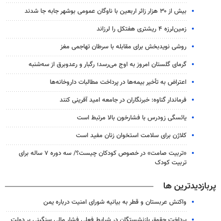
بیش از ۳۰ هزار زائر اربعین با ناوگان عمومی بوشهر جابه جا شدند
زمین‌لرزه ۴ ریشتری هفتکل را لرزاند
روشی نویدبخش برای مقابله با سرطان تهاجمی مغز
گرمای گلستان امروز به اوج می‌رسد؛ رگبار و رعدوبرق از سه‌شنبه
اعتراض به تأخیر بیمه‌ها در پرداخت مطالبات داروخانه‌ها
فرماندار گناوه: خبرنگاران در جامعه امید آفرینی کنند
یائسگی زودرس با فشارخون بالا مرتبط است
کلاژن برای سلامت استخوان زنان مفید است
«تربیت صامت» در خصوص کودکان چیست؟/ سه دوره ۷ ساله برای
تربیت کودک
پربازدیدترین ها
واکنش عربستان و قطر به بیانیه شورای امنیت درباره یمن
پرداخت حقوق بازنشستگان در شرایط فعلی فشار مالی سنگینی بر دولت