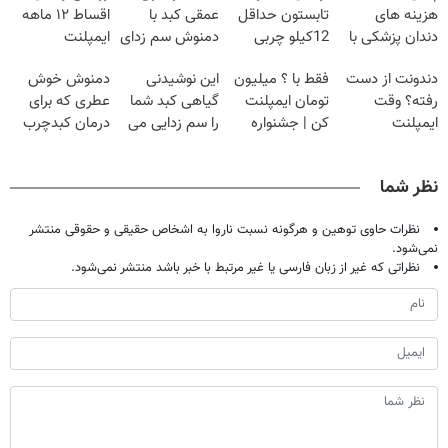
هزینه های
تابستون حداقل
عمقی کبد با
اقساط ۱۲ ماهه
دندان پزشکی با
12کیلو چربی
دمنوش سم زدای
ایمپلنت
پک سفید کننده
میسوزونی🧨
گیاهی
دندونت از دست
فقط با ؟ میلیون
این نوشیدنی
دمنوش خوش
خانگی
رفته؟ وقت
تومان ایمپلنت
گیاهی کبد شما
عطری که برای
ایمپلنت
کن | جشنواره
را سم زدایی می
درمان کبدچرب
دیجیتاله
تموم نشه !!!
کند (با ضمانت
معجزه میکنه
مرجوعی)
نظر شما
نظرات حاوی توهین و هرگونه نسبت ناروا به اشخاص حقیقی و حقوقی منتشر
نمی‌شود.
نظراتی که غیر از زبان فارسی یا غیر مرتبط با خبر باشد منتشر نمی‌شود.