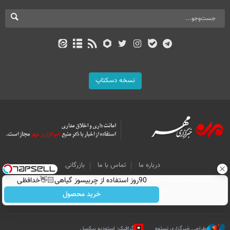
نسخه دسکتاپ
درباره ما
تماس با ما
بازرگانی
90روز استفاده از چربیسوز گیاهی👋🏻خدافظی
All Content by Mehr News Agency is licensed under a Creative Commons
Attribution 4.0 International License.
همیشگی با چاقی!خرید با تخفیف
خرید محصول
طراحی خبرگزاری نستوه
گرافیک: استودیو پیکسل