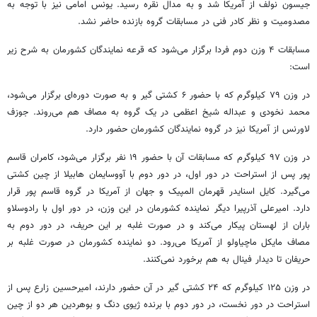
جیسون
نولف
از آمریکا شد و به مدال نقره رسید. یونس امامی نیز با توجه به
مصدومیت و نظر کادر فنی در مسابقات گروه بازنده حاضر نشد.
مسابقات ۴ وزن دوم فردا برگزار می‌شود که قرعه نمایندگان کشورمان به شرح زیر
است:
در وزن ۷۹ کیلوگرم که با حضور ۶ کشتی گیر و به صورت دوره‌ای برگزار می‌شود،
محمد نخودی و عبداله شیخ اعظمی در یک گروه به مصاف هم می‌روند. جوزف
لاورنس
از آمریکا نیز در گروه نمایندگان کشورمان حضور دارد.
در وزن ۹۷ کیلوگرم که مسابقات آن با حضور ۱۹ نفر برگزار می‌شود، کامران قاسم
پور پس از استراحت در دور اول، در دور دوم با
آووسایمان
هابیلا
از چین کشتی
می‌گیرد.
کایل
اسنایدر
قهرمان المپیک و جهان از آمریکا در گروه قاسم پور قرار
دارد. امیرعلی آذرپیرا دیگر نماینده کشورمان در این وزن، در دور اول با
رادوسلاو
باران از لهستان پیکار می‌کند و در صورت غلبه بر این حریف، در دور دوم به
مصاف مایکل
ماچیاولو
از آمریکا می‌رود. دو نماینده کشورمان در صورت غلبه بر
حریفان تا دیدار فینال به هم برخورد نمی‌کنند.
در وزن ۱۲۵ کیلوگرم که ۲۴ کشتی گیر در آن حضور دارند، امیرحسین زارع پس از
استراحت در دور نخست، در دور دوم با برنده
ژیوی
دنگ و
بوهردین
هر دو از چین