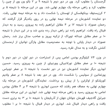
گرجستان را مغلوب کرد. وی در دور دوم با نتیجه ۹ بر ۲
بائو
ون وی از چین را
مغلوب کرد و راهی مرحله یک چهارم نهایی شد. وی در این مرحله با نتیجه ۵ بر
۲
کرزیستوف
بینکوفسکی
از لهستان را شکست داد و به مرحله نیمه نهایی رفت.
دو نماینده کشورمان در مرحله نیمه نهایی رو در روی یکدیگر قرار گرفتند که
رحمان
عموزاد
با نتیجه ۱۲ بر ۴ مقابل ابراهیم زاده به پیروزی رسید و به دیدار
فینال راه یافت. ابراهیم زاده نیز راهی دیدار رده بندی شد و در این دیدار با نتیجه
۱۰ بر صفر مقابل عبداله
توپراک
از ترکیه پیروز و صاحب مدال برنز شد. رحمان
عموزاد
در دیدار پایانی با توجه به مصدومیت مقابل
وازگن
توانیان
از ارمنستان
کشتی نگرفت و به مدال نقره رسید.
در وزن ۷۴ کیلوگرم یونس امامی پس از استراحت در دور اول، در دور دوم با
نتیجه ۱۰ بر صفر مقابل
نورلانبیکی
وورنیبای
از چین به پیروزی رسید. حسین
ابوذری دیگر نماینده کشورمان نیز در دور نخست با نتیجه ۱۱ بر صفر
توبیاس
پورتمانین
از سوئیس را شکست داد. وی در دور بعد با نتیجه ۸ بر صفر
وادیم
کوریلنکو
از اوکراین را از پیش رو برداشت. نمایندگان کشورمان در مرحله یک
چهارم نهایی به مصاف هم رفتند که حسین ابوذری با نتیجه ۴ بر ۴ مقابل یونس
امامی به پیروزی رسید و راهی مرحله نیمه نهایی شد. ابوذری در این مرحله مقابل
جبرئیل
گادجیف
قهرمان جوانان جهان از آذربایجان با نتیجه ۱۰ بر ۳ به برتری دست
یافت و راهی دیدار فینال شد. ابوذری در دیدار فینال با نتیجه ۱۰ بر ۱ مغلوب