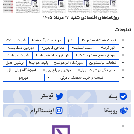
روزنامه‌های ورزشی شنبه ۱۷ مرداد ۱۴۰۵
تبلیغات
قیمت شیشه سکوریت
سفیر
خرید طلای آب شده
قیمت موکت
تور کربلا
استند تسلیت
مداحی اربعین
دوربین مداربسته
مرجع پاسخ معتبر پزشکان
فروش مواد شیمیایی
قیمت ایمپلنت
قطعات لباسشویی
آموزشگاه تیزهوشان
بلیط هواپیما
پرشین هتل
نمایندگی بوش در تهران
بهترین جراح بینی
آموزشگاه زبان ملل
قیمت و خرید سمعک نامرئی
مهرینو