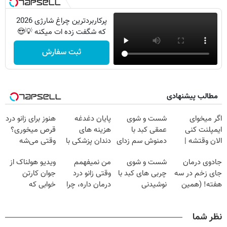
پرکاربردترین چراغ شارژی 2026
که شگفت زده ات میکنه 💡😍
ثبت سفارش
مطالب پیشنهادی
اگر میخوای
شست و شوی
پایان دغدغه
هنوز برای زانو درد
ایمپلنت کنی
عمقی کبد با
هزینه های
قرص میخوری؟
الان وقتشه |
دمنوش سم زدای
دندان پزشکی با
وقتی می‌شه
فقط با ۲۵
گیاهی
پک سفید کننده
بدون عمل
جادوی درمان
شست و شوی
من نمیفهمم
ویدیو هولناک از
میلیون تومان!!!
خانگی
درمانش کرد؟؟؟؟
جای زخم در سه
چربی های کبد با
وقتی زانو درد
جوان کارتن
هفته! (همین
نوشیدنی
درمان داره، چرا
خوابی که
حالا رایگان
گیاهی(55%تخفیف)
دردش رو داری
میلیاردر شد.
صحبت کنید)
تحمل میکنی؟❗
آموزش رایگان
نظر شما