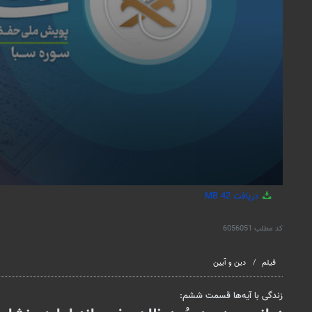
دریافت
42 MB
کد مطلب
6056051
فیلم
دین و آیین
زندگی با آیه‌ها قسمت ششم: