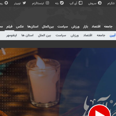
تلگرام
سروش
آی گپ
بله
اینستاگرام
توییتر
روبی
جامعه
اقتصاد
بازار
ورزش
سیاست
بین‌الملل
استان‌ها
عکس
فیلم
مج
آیین
جامعه
اقتصاد
ورزش
سیاست
بین الملل
استان ها
اینفومهر