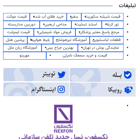
تبلیغات
قیمت شیشه سکوریت
سفیر
خرید طلای آب شده
قیمت موکت
تور کربلا
استند تسلیت
مداحی اربعین
دوربین مداربسته
مرجع پاسخ معتبر پزشکان
فروش مواد شیمیایی
قیمت ایمپلنت
قطعات لباسشویی
آموزشگاه تیزهوشان
بلیط هواپیما
پرشین هتل
نمایندگی بوش در تهران
بهترین جراح بینی
آموزشگاه زبان ملل
قیمت و خرید سمعک نامرئی
مهرینو