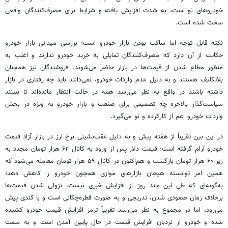
خودروهای نو است، به شدت افزایش یافته و شرایط برای مصرف‌کنندگان واقعی
سخت شده است.
نکته قابل توجه اما ساکت بودن بازار خودرو است؛ بررسی میدانی بازار خودرو
حکایت از آن دارد که مصرف‌کنندگان تمایلی به خرید خودرو ندارند و اغلب به
منظور مطلع شدن از قیمت‌ها در بازار حاضر می‌شوند. فروشندگان نیز همچنان
بلاتکلیف هستند و به دلیل عدم واردات خودرو، نمی‌دانند باید چه رفتاری در بازار
داشته باشند در واقع به نظر می‌رسد همه در حالت انتظار مانده‌اند تا ببینند
سیاست‌گذار بالاخره چه تصمیمی برای صنعت و بازار خودرو به ویژه در بخش
واردات خودرو اعم از کارکرده و نو می‌گیرد.
در این بین تقریباً از هفته پیش و به دلیل عقب‌نشینی نرخ ارز در بازار آزاد قیمت
خودرو آرام گرفته است؛ قیمت دلار پس از ورود به کانال ۶۲ هزار تومان مجدد به
زیر ۶۰ هزار تومان بازگشت و هم‌اکنون در کانال ۵۹ هزار تومان معامله می‌شود که
همین امر توانسته هیجان بازارهای موازی همچون خودرو را کاهش دهد؛
به‌گونه‌ای که طی این چند روز از افزایش خبری نیست. نزولی شدن قیمت‌ها
برخلاف زمان صعودی شدن، تدریجی و به صورت قطره‌چکانی است و با کندی پیش
می‌رود، اما در مجموع به نظر می‌رسد تقریباً ترمز افزایش قیمت خودرو کشیده
شده و خودرو از نردبان افزایش قیمت در حال پایین آمدن است و به سمت