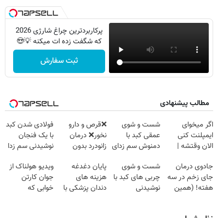
پرکاربردترین چراغ شارژی 2026
که شگفت زده ات میکنه 💡😍
ثبت سفارش
مطالب پیشنهادی
اگر میخوای
شست و شوی
❌قرص‌ و دارو
فولادی شدن کبد
ایمپلنت کنی
عمقی کبد با
نخور❌ درمان
با یک فنجان
الان وقتشه |
دمنوش سم زدای
زانودرد بدون
نوشیدنی سم زدا
فقط با ۲۵
گیاهی
قرص
جادوی درمان
شست و شوی
پایان دغدغه
ویدیو هولناک از
میلیون تومان!!!
جای زخم در سه
چربی های کبد با
هزینه های
جوان کارتن
هفته! (همین
نوشیدنی
دندان پزشکی با
خوابی که
حالا رایگان
گیاهی(55%تخفیف)
پک سفید کننده
میلیاردر شد.
صحبت کنید)
خانگی
آموزش رایگان