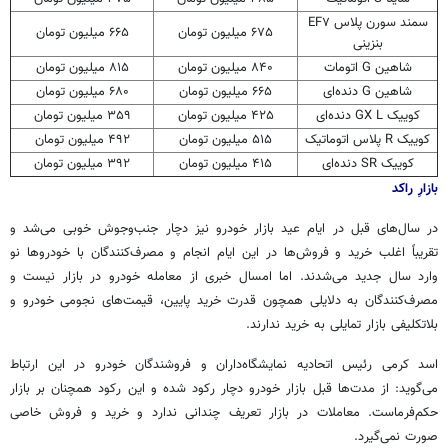
سمند سورن پلاس EF۷
۶۷۵ میلیون تومان
۶۶۵ میلیون تومان
بنزینی
شاهین G اتومات
۸۴۰ میلیون تومان
۸۱۵ میلیون تومان
شاهین G دنده‌ای
۶۶۵ میلیون تومان
۶۸۰ میلیون تومان
کوییک
GX L دنده‌ای
۴۲۵ میلیون تومان
۳۵۹ میلیون تومان
کوییک
R پلاس اتوماتیک
۵۱۵ میلیون تومان
۴۹۲ میلیون تومان
کوییک
SR دنده‌ای
۴۱۵ میلیون تومان
۳۹۲ میلیون تومان
بازارِ راکد
در سال‌های قبل در ایام عید بازار خودرو نیز دچار جنب‌وجوش خوبی می‌شد و
تقریباً اغلب خرید و فروش‌ها در این ایام انجام و مصرف‌کنندگان با خودروها نو
وارد سال جدید می‌شدند. اما امسال خبری از معامله خودرو در بازار نیست و
مصرف‌کنندگان به دلایلی همچون قدرت خرید پایین، قیمت‌های نجومی خودرو و
بلاتکلیفی بازار تمایلی به خرید ندارند.
اسد کرمی رئیس اتحادیه نمایشگاه‌داران و فروشندگان خودرو در این ارتباط
می‌گوید: از مدت‌ها قبل بازار خودرو دچار رکود شده و این رکود همچنان بر بازار
حکم‌فرماست. معاملات در بازار تعریف چندانی ندارد و خرید و فروش خاصی
صورت نمی‌گیرد.