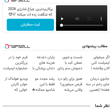
پرکاربردترین چراغ شارژی 2026
که شگفت زده ات میکنه 💡😍
ثبت سفارش
مطالب پیشنهادی
اگر میخوای
شست و شوی
پایان دغدغه
فرم خود را در
ایمپلنت کنی
عمقی کبد با
هزینه های
بزرگترین
الان وقتشه |
دمنوش سم زدای
دندان پزشکی با
جشنواره ایمپلنت
فقط با ۲۵
گیاهی
پک سفید کننده
تهران پر کنید ! |
جادوی درمان
هنوز برای زانو درد
رشد مجدد مو
ویدیو هولناک از
میلیون تومان!!!
خانگی
فقط ۲۵ میلیون
جای زخم در سه
قرص میخوری؟
فقط با این
جوان کارتن
هفته! (همین
وقتی می‌شه
شامپو ممکنه🔥
خوابی که
حالا رایگان
بدون عمل
(تخفیف ویژه
میلیاردر شد.
صحبت کنید)
درمانش کرد؟؟؟؟
جام جهانی)
آموزش رایگان
نظر شما