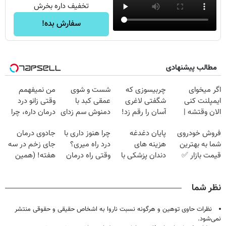
تخفیف داره بخرش
سفارش بده!
مطالب پیشنهادی
اگر میخوای
چربیسوزی که
شست و شوی
من نمیفهمم
ایمپلنت کنی
شگفتی لاغری
عمقی کبد با
وقتی زانو درد
الان وقتشه |
آسان را رقم زد!
دمنوش سم زدای
درمان داره، چرا
فقط با ۲۵
گیاهی
دردش رو داری
فروش خودروی
پایان دغدغه
چرا هنوز داری با
جادوی درمان
میلیون تومان!!!
تحمل میکنی؟❗
شما به بهترین
هزینه های
درد راه میری؟
جای زخم در سه
قیمت بازار ✅
دندان پزشکی با
وقتی راه درمان
هفته! (همین
پک سفید کننده
جلو پاته!
حالا رایگان
خانگی
صحبت کنید)
نظر شما
نظرات حاوی توهین و هرگونه نسبت ناروا به اشخاص حقیقی و حقوقی منتشر
نمی‌شود.