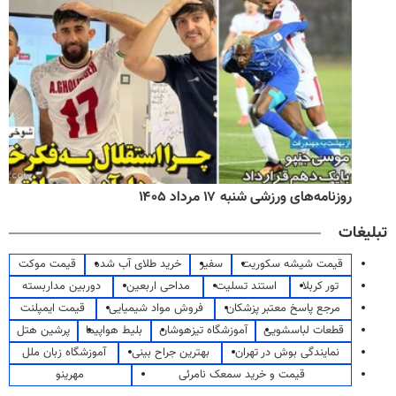
روزنامه‌های ورزشی شنبه ۱۷ مرداد ۱۴۰۵
تبلیغات
قیمت شیشه سکوریت
سفیر
خرید طلای آب شده
قیمت موکت
تور کربلا
استند تسلیت
مداحی اربعین
دوربین مداربسته
مرجع پاسخ معتبر پزشکان
فروش مواد شیمیایی
قیمت ایمپلنت
قطعات لباسشویی
آموزشگاه تیزهوشان
بلیط هواپیما
پرشین هتل
نمایندگی بوش در تهران
بهترین جراح بینی
آموزشگاه زبان ملل
قیمت و خرید سمعک نامرئی
مهرینو