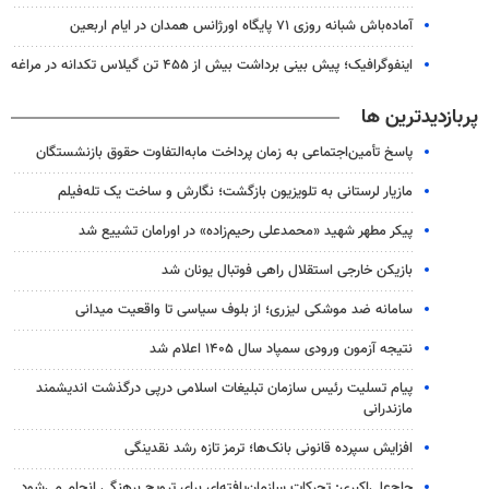
آماده‌باش شبانه روزی ۷۱ پایگاه اورژانس همدان در ایام اربعین
اینفوگرافیک؛ پیش بینی برداشت بیش از ۴۵۵ تن گیلاس تکدانه در مراغه
پربازدیدترین ها
پاسخ تأمین‌اجتماعی به زمان پرداخت مابه‌التفاوت حقوق بازنشستگان
مازیار لرستانی به تلویزیون بازگشت؛ نگارش و ساخت یک تله‌فیلم
پیکر مطهر شهید «محمدعلی رحیم‌زاده» در اورامان تشییع شد
بازیکن خارجی استقلال راهی فوتبال یونان شد
سامانه ضد موشکی لیزری؛ از بلوف سیاسی تا واقعیت میدانی
نتیجه آزمون ورودی سمپاد سال ۱۴۰۵ اعلام شد
پیام تسلیت رئیس سازمان تبلیغات اسلامی درپی درگذشت اندیشمند
مازندرانی
افزایش سپرده قانونی بانک‌ها؛ ترمز تازه رشد نقدینگی
حاج‌علی‌اکبری: تحرکات سازمان‌یافته‌ای برای ترویج برهنگی انجام می‌شود