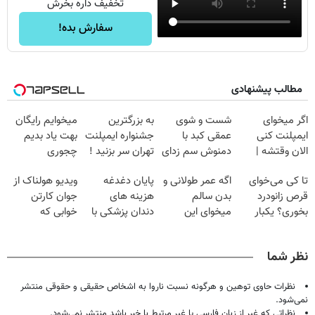
تخفیف داره بخرش
سفارش بده!
مطالب پیشنهادی
اگر میخوای
شست و شوی
به بزرگترین
میخوایم رایگان
ایمپلنت کنی
عمقی کبد با
جشنواره ایمپلنت
بهت یاد بدیم
الان وقتشه |
دمنوش سم زدای
تهران سر بزنید !
چجوری
فقط با ۲۵
گیاهی
| فقط ۲۵
پولدارشی! باور
تا کی می‌خوای
اگه عمر طولانی و
پایان دغدغه
ویدیو هولناک از
میلیون تومان!!!
میلیون !
نداری امتحانش
قرص زانودرد
بدن سالم
هزینه های
جوان کارتن
مجانیه
بخوری؟ یکبار
میخوای این
دندان پزشکی با
خوابی که
اصولی درمانش
نوشیدنی رو با
پک سفید کننده
میلیاردر شد.
کن
تخفیف بخر
خانگی
آموزش رایگان
نظر شما
نظرات حاوی توهین و هرگونه نسبت ناروا به اشخاص حقیقی و حقوقی منتشر
نمی‌شود.
نظراتی که غیر از زبان فارسی یا غیر مرتبط با خبر باشد منتشر نمی‌شود.