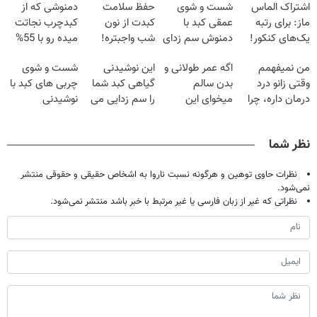
اشتراک الماس
شست و شوی
حفظ سلامت
دمنوشی که از
ماز: برای رتبه
عمقی کبد با
کبدت از نون
کبدچرب نجاتت
یک‌های کنکور!
دمنوش سم زدای
شب واجبتره!
میده رو با 55%
گیاهی
تخفیف بخر!
من نمیفهمم
اگه عمر طولانی و
این نوشیدنی
شست و شوی
وقتی زانو درد
بدن سالم
گیاهی کبد شما
چربی های کبد با
درمان داره، چرا
میخوای این
را سم زدایی می
نوشیدنی
دردش رو داری
نوشیدنی رو با
کند (با ضمانت
گیاهی(55%تخفیف)
تحمل میکنی؟❗
تخفیف بخر
مرجوعی)
نظر شما
نظرات حاوی توهین و هرگونه نسبت ناروا به اشخاص حقیقی و حقوقی منتشر
نمی‌شود.
نظراتی که غیر از زبان فارسی یا غیر مرتبط با خبر باشد منتشر نمی‌شود.