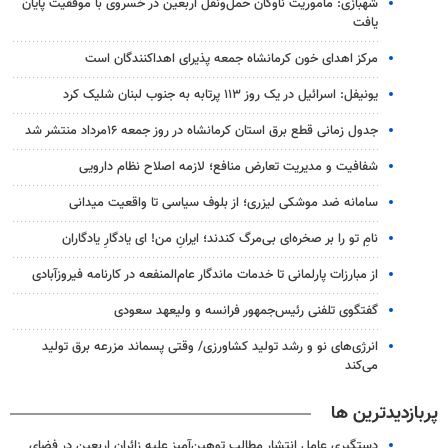
شهبازی: مأموریت ناوگان حمل‌ونقل اربعین در خسروی با موفقیت پایان
یافت
مرکز اهدای خون کرمانشاه جمعه پذیرای اهداکنندگان است
یونیفل: اسرائیل در یک روز ۱۱۳ پرتابه به جنوب لبنان شلیک کرد
جدول زمانی قطع برق استان کرمانشاه در روز جمعه ۱۶مرداد منتشر شد
شفافیت و مدیریت تعارض منافع؛ لازمه اصلاح نظام دارویی
سامانه ضد موشکی لیزری؛ از بلوف سیاسی تا واقعیت میدانی
نامِ تو را بر صخره‌ای بی‌مرگ کندند؛ ایرانِ من! ای یادگارِ یادگاران
از مبارزات پارلمانی تا خدمات ماندگار عام‌المنفعه در کارنامه فیروزآبادی
گفتگوی تلفنی رئیس‌جمهور فرانسه و ولیعهد سعودی
انرژی‌های نو و رشد تولید کشاورزی/ وقتی پسماند مزرعه‌ برق تولید
می‌کند
پربازدیدترین ها
دستگیری عامل انتشار مطالب توهین‌آمیز علیه زائران اربعین در فضای