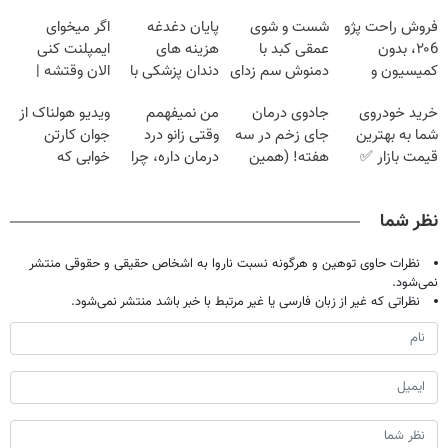
فروش راحت پژو
شست و شوی
پایان دغدغه
اگر میخوای
۲۰6، بدون
عمقی کبد با
هزینه های
ایمپلنت کنی
کمیسیون و
دمنوش سم زدای
دندان پزشکی با
الان وقتشه |
دردسر
گیاهی
پک سفید کننده
فقط با ۲۵
خرید خودروی
جادوی درمان
من نمیفهمم
ویدیو هولناک از
خانگی
میلیون تومان!!!
شما به بهترین
جای زخم در سه
وقتی زانو درد
جوان کارتن
قیمت بازار ✅
هفته! (همین
درمان داره، چرا
خوابی که
حالا رایگان
دردش رو داری
میلیاردر شد.
صحبت کنید)
تحمل میکنی؟❗
آموزش رایگان
نظر شما
نظرات حاوی توهین و هرگونه نسبت ناروا به اشخاص حقیقی و حقوقی منتشر
نمی‌شود.
نظراتی که غیر از زبان فارسی یا غیر مرتبط با خبر باشد منتشر نمی‌شود.