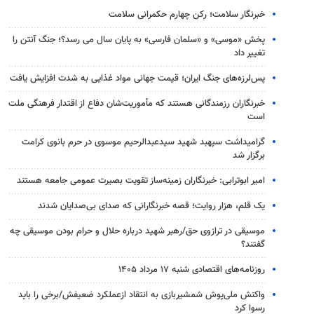
خبرنگار سلامت؛ رکن چهارم حکمرانی سلامت
پخش «موسی» و «سلمان فارسی» به پایان سال می رسد؟؛ جنگ آنتن را
تغییر داد
پس‌لرزه‌های جنگ ایران؛ قیمت جهانی مواد غذایی به شدت افزایش یافت
خبرنگاران رزمندگانی هستند که مأموریت‌شان دفاع از اقتدار فرهنگی ملت
است
گرامیداشت سپهبد شهید سیدعبدالرحیم موسوی در حرم بانوی کرامت
برگزار شد
امیر ابوترابی: خبرنگاران زمینه‌ساز تقویت بصیرت عمومی جامعه هستند
یک قلم، هزار روایت؛ قصه خبرنگارانی که صدای بی‌صدایان شدند
موسیقی در ترازوی حق/رهبر شهید درباره حلال و حرام بودن موسیقی چه
گفتند؟
روزنامه‌های اقتصادی شنبه ۱۷ مرداد ۱۴۰۵
واکنش ملی‌پوش شمشیربازی به انتقاد ازعملکرد ضعیفش/برخی را باید
رسوا کرد