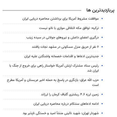
پربازدیدترین ها
موافقت مشروط آمریکا برای برداشتن محاصره دریایی ایران
ترکیه: توافق مکه ائتلافی موازی با ناتو نیست
درگیری اعضای داعش و نیروهای جولانی در سیده زینب
۶ نفر از حریق منزل مسکونی در مشهد نجات یافتند
جدیدترین ادعاها و اقدامات خصمانه واشنگتن علیه ایران
رئیس ستاد مشترک ارتش آمریکا خواستار راهی برای خروج از جنگ با
ایران شد
حزب الله عراق: بازنگری در پاسخ به حمله اخیر عربستان و آمریکا مطرح
است
زمین لرزه ۴.۶ ریشتری گلباف کرمان را لرزاند
ادامه ادعاهای سنتکام درباره محاصره دریایی ایران
شهردار تهران: شهید نائینی منشأ امید و خستگی‌ ناپذیر بود