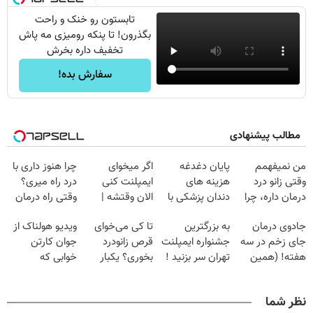
تابستون رو خنک و راحت
بگذرون! تا پنکه رومیزی مه پاش
تخفیف داره بخرش
سفارش بده!
مطالب پیشنهادی
من نمیفهمم
پایان دغدغه
اگر میخوای
چرا هنوز داری با
وقتی زانو درد
هزینه های
ایمپلنت کنی
درد راه میری؟
درمان داره، چرا
دندان پزشکی با
الان وقتشه |
وقتی راه درمان
دردش رو داری
پک سفید کننده
فقط با ۲۵
جلو پاته!
جادوی درمان
به بزرگترین
تا کی می‌خوای
ویدیو هولناک از
تحمل میکنی؟❗
خانگی
میلیون تومان!!!
جای زخم در سه
جشنواره ایمپلنت
قرص زانودرد
جوان کارتن
هفته! (همین
تهران سر بزنید !
بخوری؟ یکبار
خوابی که
حالا رایگان
| فقط ۲۵
اصولی درمانش
میلیاردر شد.
صحبت کنید)
میلیون !
کن
آموزش رایگان
نظر شما