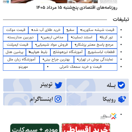
روزنامه‌های اقتصادی پنج‌شنبه ۱۵ مرداد ۱۴۰۵
تبلیغات
قیمت شیشه سکوریت
سفیر
خرید طلای آب شده
قیمت موکت
تور کربلا
استند تسلیت
مداحی اربعین
دوربین مداربسته
مرجع پاسخ معتبر پزشکان
فروش مواد شیمیایی
قیمت ایمپلنت
قطعات لباسشویی
آموزشگاه تیزهوشان
بلیط هواپیما
پرشین هتل
نمایندگی بوش در تهران
بهترین جراح بینی
آموزشگاه زبان ملل
قیمت و خرید سمعک نامرئی
مهرینو