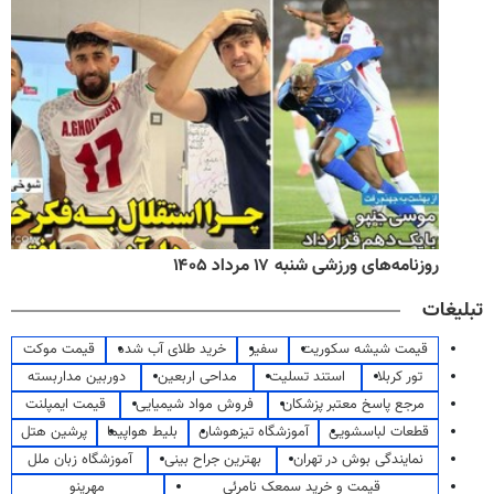
روزنامه‌های ورزشی شنبه ۱۷ مرداد ۱۴۰۵
تبلیغات
قیمت شیشه سکوریت
سفیر
خرید طلای آب شده
قیمت موکت
تور کربلا
استند تسلیت
مداحی اربعین
دوربین مداربسته
مرجع پاسخ معتبر پزشکان
فروش مواد شیمیایی
قیمت ایمپلنت
قطعات لباسشویی
آموزشگاه تیزهوشان
بلیط هواپیما
پرشین هتل
نمایندگی بوش در تهران
بهترین جراح بینی
آموزشگاه زبان ملل
قیمت و خرید سمعک نامرئی
مهرینو