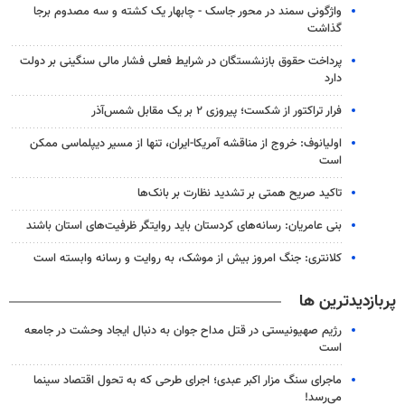
واژگونی سمند در محور جاسک - چابهار یک کشته و سه مصدوم برجا
گذاشت
پرداخت حقوق بازنشستگان در شرایط فعلی فشار مالی سنگینی بر دولت
دارد
فرار تراکتور از شکست؛ پیروزی ۲ بر یک مقابل شمس‌آذر
اولیانوف: خروج از مناقشه آمریکا-ایران، تنها از مسیر دیپلماسی ممکن
است
تاکید صریح همتی بر تشدید نظارت بر بانک‌ها
بنی عامریان: رسانه‌های کردستان باید روایتگر ظرفیت‌های استان باشند
کلانتری: جنگ امروز بیش از موشک، به روایت و رسانه وابسته است
پربازدیدترین ها
رژیم صهیونیستی در قتل مداح جوان به دنبال ایجاد وحشت در جامعه
است
ماجرای سنگ مزار اکبر عبدی؛ اجرای طرحی که به تحول اقتصاد سینما
می‌رسد!