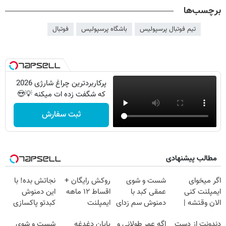
برچسب‌ها
تیم فوتبال پرسپولیس
باشگاه پرسپولیس
فوتبال
پرکاربردترین چراغ شارژی 2026
که شگفت زده ات میکنه 💡😍
ثبت سفارش
مطالب پیشنهادی
اگر میخوای
شست و شوی
روکش رایگان +
نجاتش بده! با
ایمپلنت کنی
عمقی کبد با
اقساط ۱۲ ماهه
این دمنوش
الان وقتشه |
دمنوش سم زدای
ایمپلنت
کبدتو پاکسازی
فقط با ۲۵
گیاهی
کن+ضمانت
دندونت از دست
اگه عمر طولانی و
پایان دغدغه
شست و شوی
میلیون تومان!!!
مرجوعی