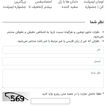
تومان ایمپلنت
دندان ها با ژل
اعتمادبنفس
بزرگترین
(40%تخفیف)
با40%تخفیف)
کن | جشنواره
سفید کننده
بیشتر (تخفیف تا
جشنواره ایمپلنت
تموم نشه !!!
دندان!
امشب)
تهران پر کنید ! |
خرید40%تخفیف
فقط ۲۵ میلیون
نظر شما
نظرات حاوی توهین و هرگونه نسبت ناروا به اشخاص حقیقی و حقوقی منتشر
نمی‌شود.
نظراتی که غیر از زبان فارسی یا غیر مرتبط با خبر باشد منتشر نمی‌شود.
*
لطفا حاصل عبارت را در جعبه متن روبرو وارد کنید