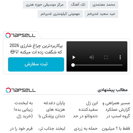
محمد معتمدی
تک آهنگ
مرکز موسیقی حوزه هنری
عید سعید غدیرخم
مهمونی کیلومتری غدیرخم
پرکاربردترین چراغ شارژی 2026
که شگفت زده ات میکنه 💡😍
ثبت سفارش
مطالب پیشنهادی
مسیر همراهی و
این ژل
پایان دغدغه
به لبخندت
گزارش عملکرد
سفیدکننده
هزینه های
زیبایی بده!
گروه اسنپ در
دندوناتو در حد
دندان پزشکی با
(خرید ژل
۱۴۰۴
لمینت سفید
پک سفید کننده
سفیدکننده
فقط با ؟ میلیون
حمله به زردی
لبخند جذاب تر،
فرم خود را در
میکنه
خانگی
دندان