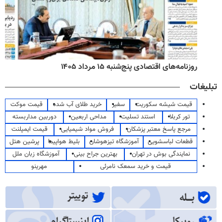
روزنامه‌های اقتصادی پنج‌شنبه ۱۵ مرداد ۱۴۰۵
تبلیغات
قیمت شیشه سکوریت
سفیر
خرید طلای آب شده
قیمت موکت
تور کربلا
استند تسلیت
مداحی اربعین
دوربین مداربسته
مرجع پاسخ معتبر پزشکان
فروش مواد شیمیایی
قیمت ایمپلنت
قطعات لباسشویی
آموزشگاه تیزهوشان
بلیط هواپیما
پرشین هتل
نمایندگی بوش در تهران
بهترین جراح بینی
آموزشگاه زبان ملل
قیمت و خرید سمعک نامرئی
مهرینو