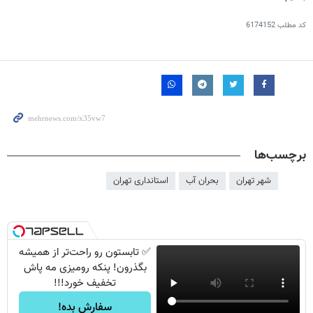
کد مطلب
6174152
برچسب‌ها
شهر تهران
بحران آب
استانداری تهران
✅ تابستون رو راحت‌تر از همیشه
بگذرون! پنکه رومیزی مه پاش
تخفیف خورد!!!
سفارش بده!