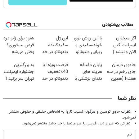
مطالب پیشنهادی
اگر میخوای
با این روش توی
این ژل
هنوز برای زانو درد
ایمپلنت کنی
خونه،سفیدی و
سفیدکننده
قرص میخوری؟
الان وقتشه |
زیبایی دندوناتو
دندوناتو در حد
وقتی می‌شه
فقط با ۲۵
برگردون
لمینت سفید
بدون عمل
جادوی درمان
پایان دغدغه
فرصت ویژه! با
به بزرگترین
میلیون تومان!!!
(40%off)
میکنه
درمانش کرد؟؟؟؟
جای زخم در سه
هزینه های
40٪تخفیف
جشنواره ایمپلنت
(40%تخفیف)
هفته! (همین
دندان پزشکی با
دندوناتو در حد
تهران سر بزنید !
حالا رایگان
پک سفید کننده
کامپوزیت سفید
| فقط ۲۵
صحبت کنید)
خانگی
کن
میلیون !
نظر شما
نظرات حاوی توهین و هرگونه نسبت ناروا به اشخاص حقیقی و حقوقی منتشر
نمی‌شود.
نظراتی که غیر از زبان فارسی یا غیر مرتبط با خبر باشد منتشر نمی‌شود.