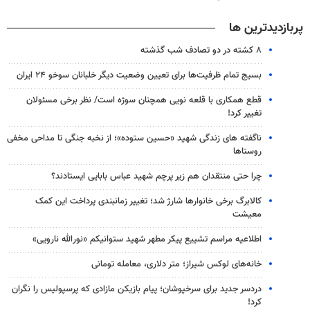
پربازدیدترین ها
۸ کشته در دو تصادف شب گذشته
بسیج تمام ظرفیت‌ها برای تعیین وضعیت دیگر خلبانان سوخو ۲۴ ایران
قطع همکاری با قلعه نویی همچنان سوژه است/ نظر برخی مسئولان
تغییر کرد!
ناگفته های زندگی شهید «حسین ستوده»؛ از نخبه جنگی تا مداحی مخفی
روستاها
چرا حتی منتقدان هم زیر پرچم شهید عباس بابایی ایستادند؟
کالابرگ برخی خانوارها شارژ شد؛ تغییر زمانبندی پرداخت این کمک
معیشت
اطلاعیه مراسم تشییع پیکر مطهر شهید ستوانیکم «نورالله نارویی»
خانه‌های لوکس شیراز؛ متر دلاری، معامله تومانی
دردسر جدید برای سرخپوشان؛ پیام بازیکن مازادی که پرسپولیس را نگران
کرد!