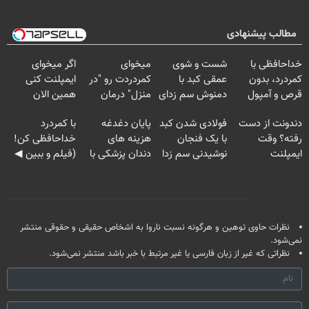
مطالب پیشنهادی
Image failed to
Image failed to
Image failed to
Image failed to
load
load
load
load
خداحافظی با
شست و شوی
میخوای
اگر میخوای
کمردرد، بدون
عمقی کبد با
کمردردت رو "در
ایمپلنت کنی
قرص و آمپول
دمنوش سم زدای
منزل" درمان
همین الان
Image failed to
Image failed to
Image failed to
Image failed to
گیاهی
کنی؟ (◂فیلم +
وقتشه | فقط با
load
load
load
load
دندونت از دست
فولادی شدن کبد
پایان دغدغه
با کمردرد
◂پرسش‌نامه)
۲۵ میلیون
رفته؟ وقت
با یک فنجان
هزینه های
خداحافظی کن!
تومان!!!
ایمپلنت
نوشیدنی سم زدا
دندان پزشکی با
(فیلم و ببین ◀
دیجیتاله
پک سفید کننده
پرسش‌نامه رو
خانگی
پرکن)
نظر شما
نظرات حاوی توهین و هرگونه نسبت ناروا به اشخاص حقیقی و حقوقی منتشر
نمی‌شود.
نظراتی که غیر از زبان فارسی یا غیر مرتبط با خبر باشد منتشر نمی‌شود.