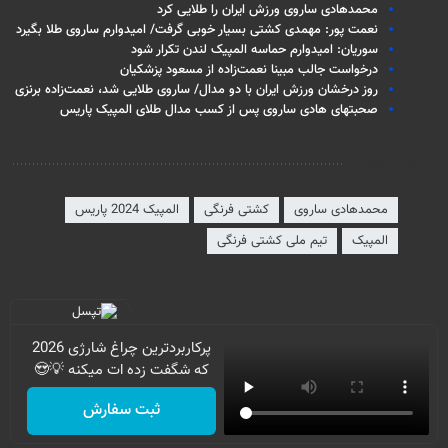
محمدهادی ساروی ورزش ایران را طلایی کرد
نعمت پور: مهمدی کشتی بسیار خوبی گرفت/ امیدوارم ساروی طلا بگیرد
سوریان: امیدوارم حماسه المپیک لندن تکرار شود
درخواست جالب مبینا نعمت‌زاده از مسعود پزشکیان
روز درخشان ورزش ایران با دو مدال/ ساروی طلایی شد، نعمت‌زاده برنزی
صحبتهای هادی ساروی پس از کسب مدال طلای المپیک پاریس
برچسب‌ها
محمدهادی ساروی
کشتی فرنگی
المپیک 2024 پاریس
المپیک
تیم ملی کشتی فرنگی
پرکاربردترین چراغ شارژی 2026
که شگفت زده ات میکنه 💡😍
ثبت سفارش