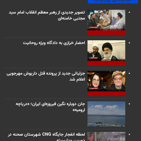
تصویر جدیدی از رهبر معظم انقلاب امام سید
مجتبی خامنه‌ای
احضار خرازی به دادگاه ویژه روحانیت
جزئیاتی جدید از پرونده قتل داریوش مهرجویی
اعلام شد
جان دوباره نگین فیروزه‌ای ایران؛ «دریاچه
ارومیه»
لحظه انفجار جایگاه CNG شهرستان صحنه در
دوربین مداربسته